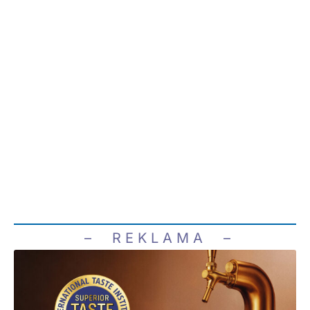
– R E K L A M A –