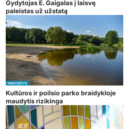
Gydytojas E. Gaigalas į laisvę
paleistas už užstatą
PANEVĖŽYS
Kultūros ir poilsio parko braidykloje
maudytis rizikinga