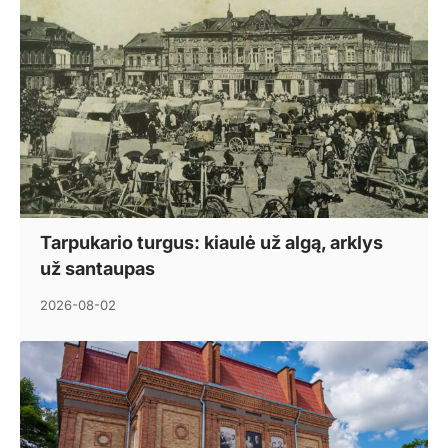
Tarpukario turgus: kiaulė už algą, arklys
už santaupas
2026-08-02