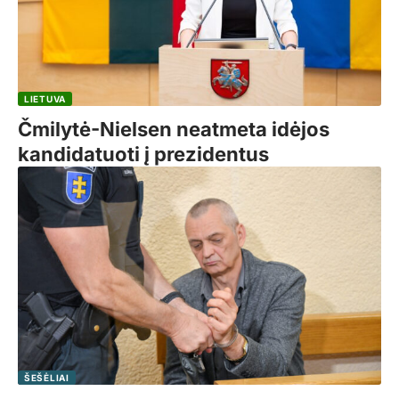
LIETUVA
Čmilytė-Nielsen neatmeta idėjos
kandidatuoti į prezidentus
ŠEŠĖLIAI