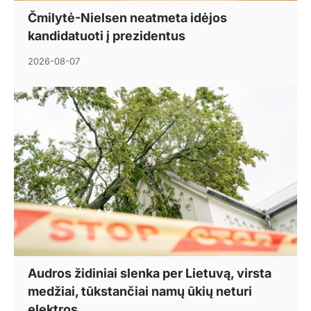
Čmilytė-Nielsen neatmeta idėjos
kandidatuoti į prezidentus
2026-08-07
Audros židiniai slenka per Lietuvą, virsta
medžiai, tūkstančiai namų ūkių neturi
elektros