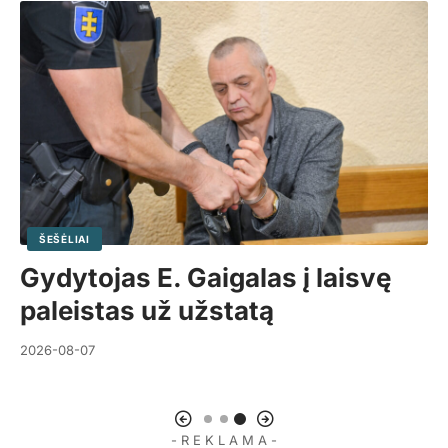
LIETUVA
Nutraukta Miliūtės
administracinė byla dėl
vidurinio piršto rodymo
2026-08-07
- R E K L A M A -