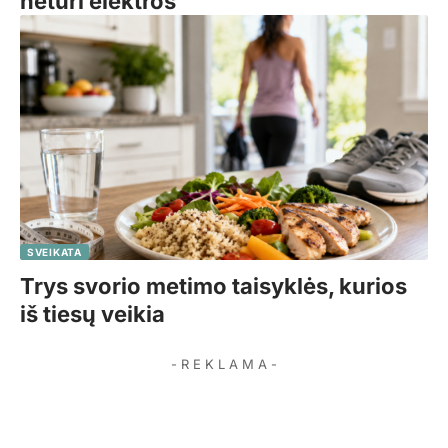
neturi elektros
SVEIKATA
Trys svorio metimo taisyklės, kurios
iš tiesų veikia
- R E K L A M A -