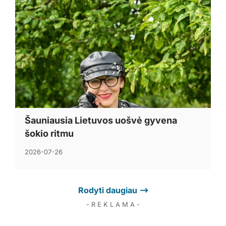
Šauniausia Lietuvos uošvė gyvena
šokio ritmu
2026-07-26
Rodyti daugiau
- R E K L A M A -