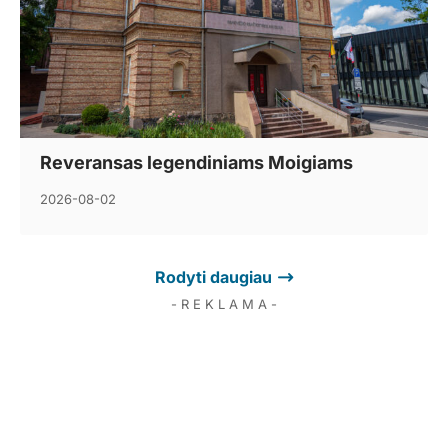
Reveransas legendiniams Moigiams
2026-08-02
Rodyti daugiau
- R E K L A M A -