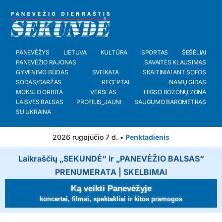
PANEVĖŽYS
LIETUVA
KULTŪRA
SPORTAS
ŠEŠĖLIAI
PANEVĖŽIO RAJONAS
SAVAITĖS KLAUSIMAS
GYVENIMO BŪDAS
SVEIKATA
SKAITINIAI ANT SOFOS
SODAS/DARŽAS
RECEPTAI
NAMŲ GIDAS
MOKSLO ORBITA
VERSLAS
HIGSO BOZONŲ ZONA
LAISVĖS BALSAS
PROFILIS_JAUNI
SAUGUMO BAROMETRAS
SU UKRAINA
2026 rugpjūčio 7 d. •
Penktadienis
Laikraščių „SEKUNDĖ“ ir „PANEVĖŽIO BALSAS“
PRENUMERATA
|
SKELBIMAI
Ką veikti Panevėžyje
koncertai, filmai, spektakliai ir kitos pramogos