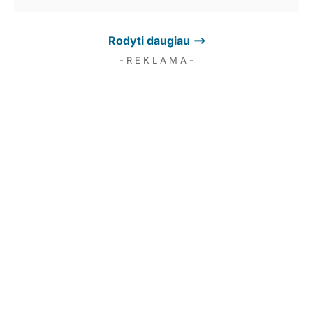
Rodyti daugiau
- R E K L A M A -