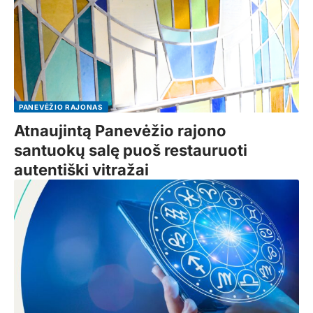
PANEVĖŽIO RAJONAS
Atnaujintą Panevėžio rajono
santuokų salę puoš restauruoti
autentiški vitražai