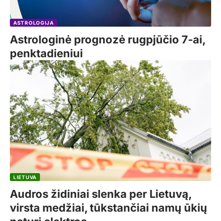
ASTROLOGIJA
Astrologinė prognozė rugpjūčio 7-ai,
penktadieniui
LIETUVA
Audros židiniai slenka per Lietuvą,
virsta medžiai, tūkstančiai namų ūkių