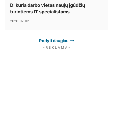
DI kuria darbo vietas naujų įgūdžių
turintiems IT specialistams
2026-07-02
Rodyti daugiau
- R E K L A M A -