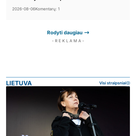
2026-08-06
Komentarų: 1
Rodyti daugiau
- R E K L A M A -
LIETUVA
Visi straipsniai