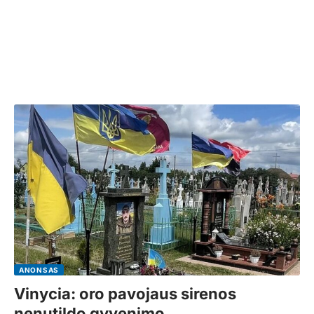
ANONSAS
Vinycia: oro pavojaus sirenos
nenutildo gyvenimo