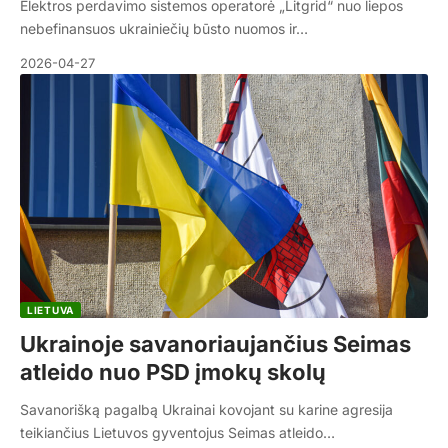
Elektros perdavimo sistemos operatorė „Litgrid“ nuo liepos
nebefinansuos ukrainiečių būsto nuomos ir…
2026-04-27
LIETUVA
Ukrainoje savanoriaujančius Seimas
atleido nuo PSD įmokų skolų
Savanorišką pagalbą Ukrainai kovojant su karine agresija
teikiančius Lietuvos gyventojus Seimas atleido…