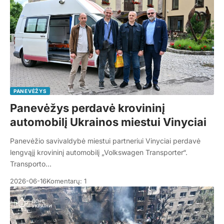
PANEVĖŽYS
Panevėžys perdavė krovininį
automobilį Ukrainos miestui Vinyciai
Panevėžio savivaldybė miestui partneriui Vinyciai perdavė
lengvąjį krovininį automobilį „Volkswagen Transporter“.
Transporto…
2026-06-16
Komentarų: 1