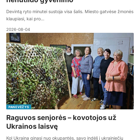
Devintą ryto minutei sustoja visa šalis. Miesto gatvėse žmonės
klaupiasi, kai pro…
2026-08-04
PANEVĖŽYS
Raguvos senjorės – kovotojos už
Ukrainos laisvę
Kol Ukraina ginasi nuo okupantės, savo indėlį į ukrainiečių