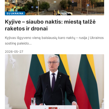
SU UKRAINA
Kyjive – siaubo naktis: miestą talžė
raketos ir dronai
Kyjivas išgyveno vieną baisiausių karo naktų – rusija į Ukrainos
sostinę paleido…
2026-05-27