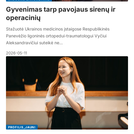
Gyvenimas tarp pavojaus sirenų ir
operacinių
Stažuotė Ukrainos medicinos įstaigose Respublikinės
Panevėžio ligoninės ortopedui-traumatologui Vyčiui
Aleksandravičiui suteikė ne…
2026-05-11
PROFILIS_JAUNI