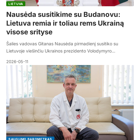
LIETUVA
Nausėda susitikime su Budanovu:
Lietuva remia ir toliau rems Ukrainą
visose srityse
Šalies vadovas Gitanas Nausėda pirmadienį susitiko su
Lietuvoje viešinčiu Ukrainos prezidento Volodymyro…
2026-05-11
SAUGUMO BAROMETRAS