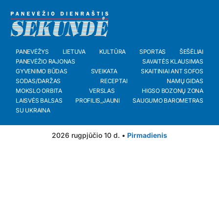
PANEVĖŽYS
LIETUVA
KULTŪRA
SPORTAS
ŠEŠĖLIAI
PANEVĖŽIO RAJONAS
SAVAITĖS KLAUSIMAS
GYVENIMO BŪDAS
SVEIKATA
SKAITINIAI ANT SOFOS
SODAS/DARŽAS
RECEPTAI
NAMŲ GIDAS
MOKSLO ORBITA
VERSLAS
HIGSO BOZONŲ ZONA
LAISVĖS BALSAS
PROFILIS_JAUNI
SAUGUMO BAROMETRAS
SU UKRAINA
2026 rugpjūčio 10 d. •
Pirmadienis