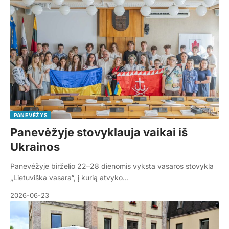
PANEVĖŽYS
Panevėžyje stovyklauja vaikai iš
Ukrainos
Panevėžyje birželio 22–28 dienomis vyksta vasaros stovykla
„Lietuviška vasara“, į kurią atvyko…
2026-06-23