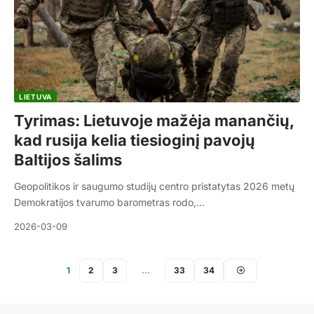
LIETUVA
Tyrimas: Lietuvoje mažėja manančių,
kad rusija kelia tiesioginį pavojų
Baltijos šalims
Geopolitikos ir saugumo studijų centro pristatytas 2026 metų
Demokratijos tvarumo barometras rodo,…
2026-03-09
1
2
3
…
33
34