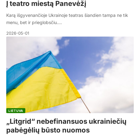
Į teatro miestą Panevėžį
Karą išgyvenančioje Ukrainoje teatras šiandien tampa ne tik
menu, bet ir prieglobsčiu.…
2026-05-01
LIETUVA
„Litgrid“ nebefinansuos ukrainiečių
pabėgėlių būsto nuomos