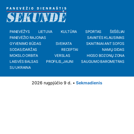
PANEVĖŽYS
LIETUVA
KULTŪRA
SPORTAS
ŠEŠĖLIAI
PANEVĖŽIO RAJONAS
SAVAITĖS KLAUSIMAS
GYVENIMO BŪDAS
SVEIKATA
SKAITINIAI ANT SOFOS
SODAS/DARŽAS
RECEPTAI
NAMŲ GIDAS
MOKSLO ORBITA
VERSLAS
HIGSO BOZONŲ ZONA
LAISVĖS BALSAS
PROFILIS_JAUNI
SAUGUMO BAROMETRAS
SU UKRAINA
2026 rugpjūčio 9 d. •
Sekmadienis