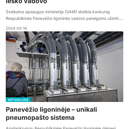
ieško vadovo
Sveikatos apsaugos ministerija (SAM) skelbia konkursą
Respublikinės Panevėžio ligoninės vadovo pareigoms užimti.…
2024-03-14
AKTUALIJOS
Panevėžio ligoninėje – unikali
pneumopašto sistema
Apsilankiusiųjų Respublikinėje Panevėžio ligoninėje dėmesį