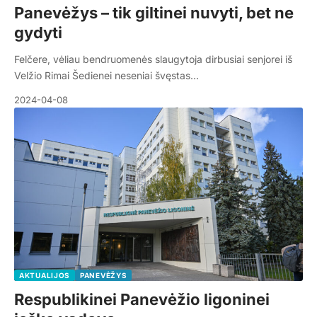
Panevėžys – tik giltinei nuvyti, bet ne
gydyti
Felčere, vėliau bendruomenės slaugytoja dirbusiai senjorei iš
Velžio Rimai Šedienei neseniai švęstas…
2024-04-08
AKTUALIJOS
PANEVĖŽYS
Respublikinei Panevėžio ligoninei