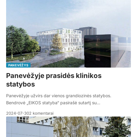
PANEVĖŽYS
Panevėžyje prasidės klinikos
statybos
Panevėžyje užvirs dar vienos grandiozinės statybos.
Bendrovė „EIKOS statyba“ pasirašė sutartį su…
2024-07-30
2 komentarai