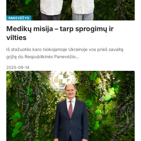
PANEVĖŽYS
Medikų misija – tarp sprogimų ir
vilties
Iš stažuotės karo niokojamoje Ukrainoje vos prieš savaitę
grįžę du Respublikinės Panevėžio…
2025-09-14