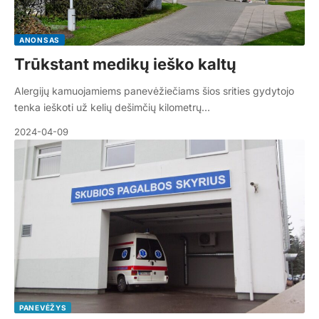
ANONSAS
Trūkstant medikų ieško kaltų
Alergijų kamuojamiems panevėžiečiams šios srities gydytojo
tenka ieškoti už kelių dešimčių kilometrų…
2024-04-09
PANEVĖŽYS