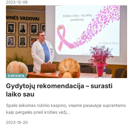
2023-12-08
SVEIKATA
Gydytojų rekomendacija – surasti
laiko sau
Spalis laikomas rožinio kaspino, visame pasaulyje suprantamo
kaip pergalės prieš krūties vėžį…
2023-10-20