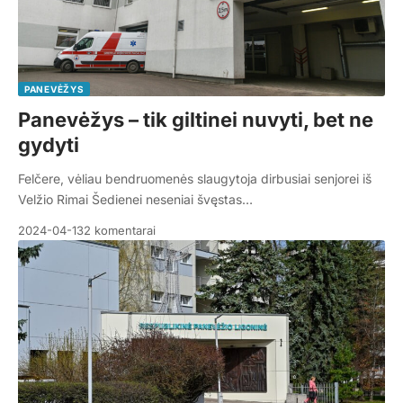
PANEVĖŽYS
Panevėžys – tik giltinei nuvyti, bet ne
gydyti
Felčere, vėliau bendruomenės slaugytoja dirbusiai senjorei iš
Velžio Rimai Šedienei neseniai švęstas…
2024-04-13
2 komentarai