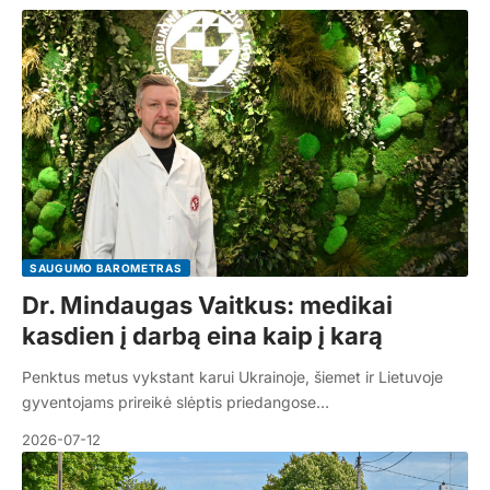
SAUGUMO BAROMETRAS
Dr. Mindaugas Vaitkus: medikai
kasdien į darbą eina kaip į karą
Penktus metus vykstant karui Ukrainoje, šiemet ir Lietuvoje
gyventojams prireikė slėptis priedangose…
2026-07-12