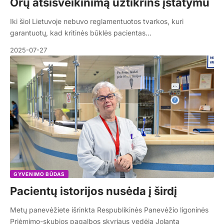
Orų atsisveikinimą užtikrins įstatymu
Iki šiol Lietuvoje nebuvo reglamentuotos tvarkos, kuri
garantuotų, kad kritinės būklės pacientas…
2025-07-27
GYVENIMO BŪDAS
Pacientų istorijos nusėda į širdį
Metų panevėžiete išrinkta Respublikinės Panevėžio ligoninės
Priėmimo-skubios pagalbos skyriaus vedėja Jolanta