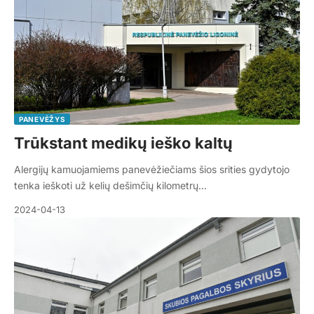
PANEVĖŽYS
Trūkstant medikų ieško kaltų
Alergijų kamuojamiems panevėžiečiams šios srities gydytojo
tenka ieškoti už kelių dešimčių kilometrų…
2024-04-13