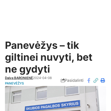
Panevėžys – tik
giltinei nuvyti, bet
ne gydyti
Daiva BARONIENĖ
2024-04-08
Pasidalinti
PANEVĖŽYS