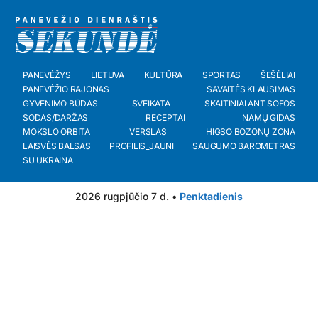
PANEVĖŽYS
LIETUVA
KULTŪRA
SPORTAS
ŠEŠĖLIAI
PANEVĖŽIO RAJONAS
SAVAITĖS KLAUSIMAS
GYVENIMO BŪDAS
SVEIKATA
SKAITINIAI ANT SOFOS
SODAS/DARŽAS
RECEPTAI
NAMŲ GIDAS
MOKSLO ORBITA
VERSLAS
HIGSO BOZONŲ ZONA
LAISVĖS BALSAS
PROFILIS_JAUNI
SAUGUMO BAROMETRAS
SU UKRAINA
2026 rugpjūčio 7 d. •
Penktadienis