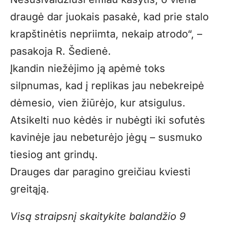
draugė dar juokais pasakė, kad prie stalo
krapštinėtis nepriimta, nekaip atrodo“, –
pasakoja R. Šedienė.
Įkandin niežėjimo ją apėmė toks
silpnumas, kad į replikas jau nebekreipė
dėmesio, vien žiūrėjo, kur atsigulus.
Atsikelti nuo kėdės ir nubėgti iki sofutės
kavinėje jau nebeturėjo jėgų – susmuko
tiesiog ant grindų.
Drauges dar paragino greičiau kviesti
greitąją.
Visą straipsnį skaitykite balandžio 9