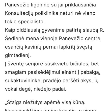
Panevėžio ligoninė su jai priklausančia
Konsultacijų poliklinika neturi nė vieno
tokio specialisto.
Kaip didžiausią gyvenime patirtą siaubą R.
Šedienė mena vienoje Panevėžio centre
esančių kavinių pernai lapkritį švęstą
gimtadienį.
Į šventę senjorė susikvietė bičiules, bet
smagiam pasisėdėjimui einant į pabaigą,
sukaktuvininkei pradėjo peršėti akys, jų
vokai degė, niežėjo padai.
„Staiga niežulys apėmė visą kūną.
Nesusivaldžiusi ėmiau kasytis, o viena