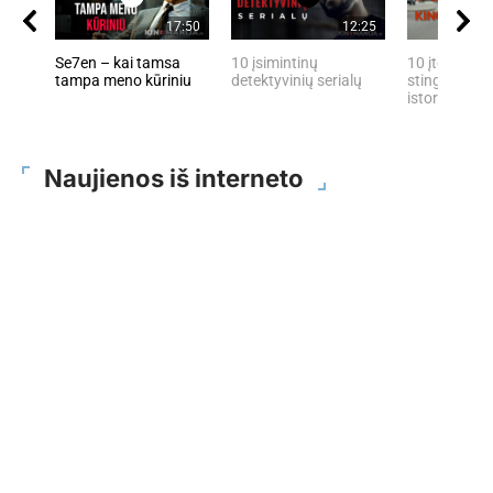
17:50
12:25
Se7en – kai tamsa
10 įsimintinų
10 įtemptų, 
tampa meno kūriniu
detektyvinių serialų
stingdančių 
istorijų
Naujienos iš interneto