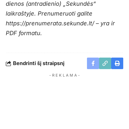
dienos (antradienio) „Sekundės“
laikraštyje. Prenumeruoti galite
https://prenumerata.sekunde.lt/
– yra ir
PDF formatu.
Bendrinti šį straipsnį
- R E K L A M A -