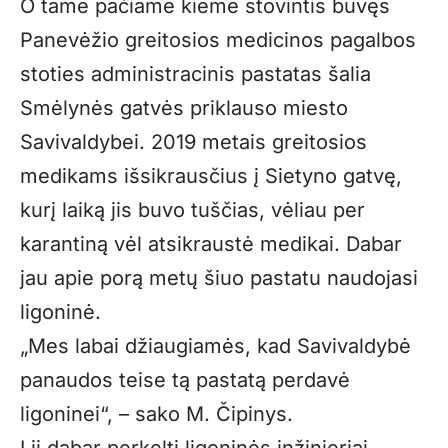
O tame pačiame kieme stovintis buvęs
Panevėžio greitosios medicinos pagalbos
stoties administracinis pastatas šalia
Smėlynės gatvės priklauso miesto
Savivaldybei. 2019 metais greitosios
medikams išsikrausčius į Sietyno gatvę,
kurį laiką jis buvo tuščias, vėliau per
karantiną vėl atsikraustė medikai. Dabar
jau apie porą metų šiuo pastatu naudojasi
ligoninė.
„Mes labai džiaugiamės, kad Savivaldybė
panaudos teise tą pastatą perdavė
ligoninei“, – sako M. Čipinys.
Į jį dabar perkelti ligoninės inžinieriai,