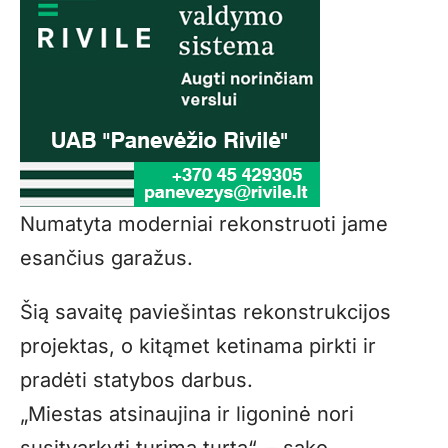
Numatyta moderniai rekonstruoti jame
esančius garažus.
Šią savaitę paviešintas rekonstrukcijos
projektas, o kitąmet ketinama pirkti ir
pradėti statybos darbus.
„Miestas atsinaujina ir ligoninė nori
susitvarkyti turimą turtą“, – sako