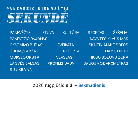
PANEVĖŽYS
LIETUVA
KULTŪRA
SPORTAS
ŠEŠĖLIAI
PANEVĖŽIO RAJONAS
SAVAITĖS KLAUSIMAS
GYVENIMO BŪDAS
SVEIKATA
SKAITINIAI ANT SOFOS
SODAS/DARŽAS
RECEPTAI
NAMŲ GIDAS
MOKSLO ORBITA
VERSLAS
HIGSO BOZONŲ ZONA
LAISVĖS BALSAS
PROFILIS_JAUNI
SAUGUMO BAROMETRAS
SU UKRAINA
2026 rugpjūčio 9 d. •
Sekmadienis