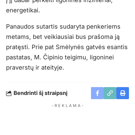
energetikai.
Panaudos sutartis sudaryta penkeriems
metams, bet veikiausiai bus prašoma ją
pratęsti. Prie pat Smėlynės gatvės esantis
pastatas, M. Čipinio teigimu, ligoninei
praverstų ir ateityje.
Bendrinti šį straipsnį
- R E K L A M A -