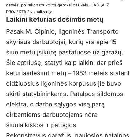
gatvės, po rekonstrukcijos gerokai pasikeis. UAB „A-Z
PROJEKTAI“ vizualizacija
Laikini keturias dešimtis metų
Pasak M. Čipinio, ligoninės Transporto
skyriaus darbuotojai, kurių yra apie 15,
šiuo metu įsikūrę pastatuose už garažų.
Šie aptriušę, statyti kaip laikini dar prieš
keturiasdešimt metų – 1983 metais statant
didžiuosius ligoninės korpusus jie buvo
skirti statybininkams. Patalpos šildomos
elektra, o darbo sąlygos visą parą
dirbantiems darbuotojams nėra
šiuolaikiškos ir patogios.
Rekonstravus garažus, naujosios patalpos