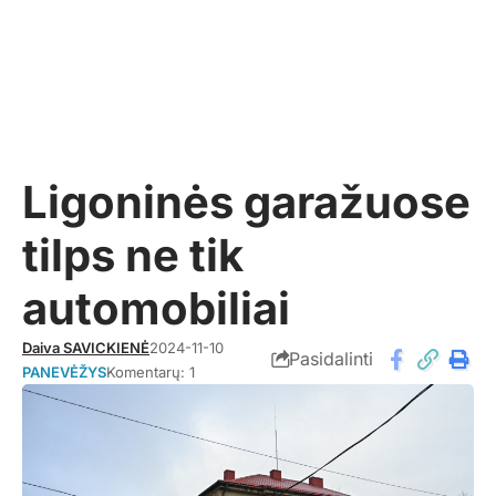
Ligoninės garažuose
tilps ne tik
automobiliai
Daiva SAVICKIENĖ
2024-11-10
Pasidalinti
PANEVĖŽYS
Komentarų: 1