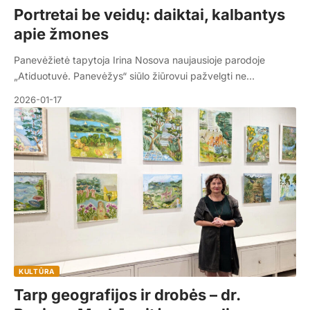
Portretai be veidų: daiktai, kalbantys
apie žmones
Panevėžietė tapytoja Irina Nosova naujausioje parodoje
„Atiduotuvė. Panevėžys“ siūlo žiūrovui pažvelgti ne…
2026-01-17
KULTŪRA
Tarp geografijos ir drobės – dr.