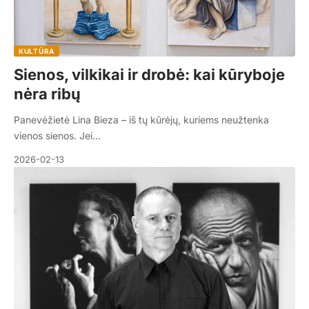
KULTŪRA
Sienos, vilkikai ir drobė: kai kūryboje
nėra ribų
Panevėžietė Lina Bieza – iš tų kūrėjų, kuriems neužtenka
vienos sienos. Jei…
2026-02-13