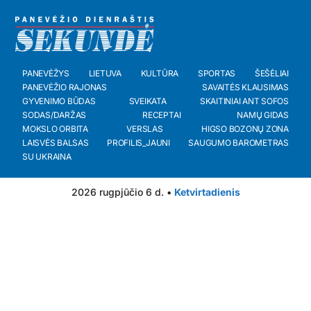
PANEVĖŽYS
LIETUVA
KULTŪRA
SPORTAS
ŠEŠĖLIAI
PANEVĖŽIO RAJONAS
SAVAITĖS KLAUSIMAS
GYVENIMO BŪDAS
SVEIKATA
SKAITINIAI ANT SOFOS
SODAS/DARŽAS
RECEPTAI
NAMŲ GIDAS
MOKSLO ORBITA
VERSLAS
HIGSO BOZONŲ ZONA
LAISVĖS BALSAS
PROFILIS_JAUNI
SAUGUMO BAROMETRAS
SU UKRAINA
2026 rugpjūčio 6 d. •
Ketvirtadienis