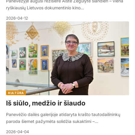
Panevėžyje augusi režisierė Aistė Žegulytė šiandien – viena
ryškiausių Lietuvos dokumentinio kino…
2026-04-12
KULTŪRA
Iš siūlo, medžio ir šiaudo
Panevėžio dailės galerijoje atidaryta krašto tautodailininkų
paroda šiemet pažymėta solidžia sukaktimi –…
2026-04-04