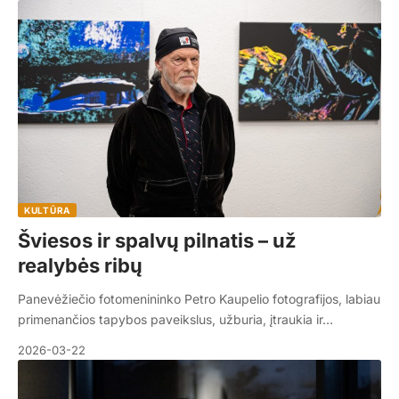
KULTŪRA
Šviesos ir spalvų pilnatis – už
realybės ribų
Panevėžiečio fotomenininko Petro Kaupelio fotografijos, labiau
primenančios tapybos paveikslus, užburia, įtraukia ir…
2026-03-22