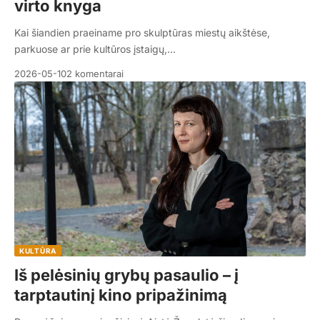
virto knyga
Kai šiandien praeiname pro skulptūras miestų aikštėse,
parkuose ar prie kultūros įstaigų,…
2026-05-10
2 komentarai
KULTŪRA
Iš pelėsinių grybų pasaulio – į
tarptautinį kino pripažinimą