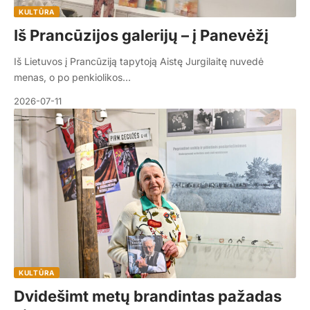
KULTŪRA
Iš Prancūzijos galerijų – į Panevėžį
Iš Lietuvos į Prancūziją tapytoją Aistę Jurgilaitę nuvedė
menas, o po penkiolikos…
2026-07-11
KULTŪRA
Dvidešimt metų brandintas pažadas