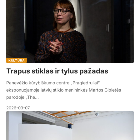
KULTŪRA
Trapus stiklas ir tylus pažadas
Panevėžio kūrybiškumo centre „Pragiedruliai“
eksponuojamoje latvių stiklo menininkės Martos Gibietės
parodoje „The…
2026-03-07