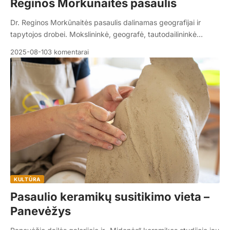
Reginos Morkūnaitės pasaulis
Dr. Reginos Morkūnaitės pasaulis dalinamas geografijai ir
tapytojos drobei. Mokslininkė, geografė, tautodailininkė…
2025-08-10
3 komentarai
KULTŪRA
Pasaulio keramikų susitikimo vieta –
Panevėžys