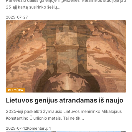
Panevėžio dailės galerijoje ir „Midenės“ keramikos studijoje jau
25-ąjį kartą susirinko šešių…
2025-07-27
KULTŪRA
Lietuvos genijus atrandamas iš naujo
2025-ieji paskelbti žymiausio Lietuvos menininko Mikalojaus
Konstantino Čiurlionio metais. Tai ne tik…
2025-07-12
Komentarų: 1