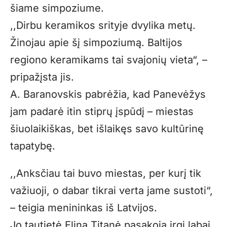
šiame simpoziume.
,,Dirbu keramikos srityje dvylika metų.
Žinojau apie šį simpoziumą. Baltijos
regiono keramikams tai svajonių vieta“, –
pripažįsta jis.
A. Baranovskis pabrėžia, kad Panevėžys
jam padarė itin stiprų įspūdį – miestas
šiuolaikiškas, bet išlaikęs savo kultūrinę
tapatybę.
,,Anksčiau tai buvo miestas, per kurį tik
važiuoji, o dabar tikrai verta jame sustoti“,
– teigia menininkas iš Latvijos.
Jo tautietė Elina Titanė pasakoja irgi labai