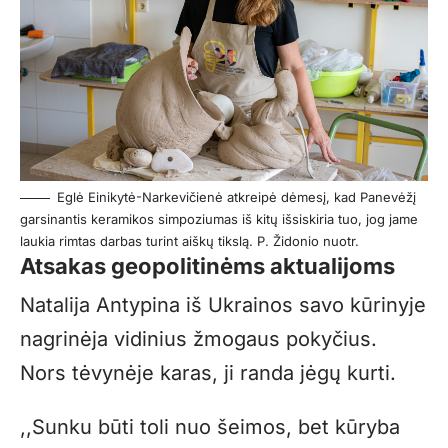
Eglė Einikytė-Narkevičienė atkreipė dėmesį, kad Panevėžį
garsinantis keramikos simpoziumas iš kitų išsiskiria tuo, jog jame
laukia rimtas darbas turint aiškų tikslą. P. Židonio nuotr.
Atsakas geopolitinėms aktualijoms
Natalija Antypina iš Ukrainos savo kūrinyje
nagrinėja vidinius žmogaus pokyčius.
Nors tėvynėje karas, ji randa jėgų kurti.
,,Sunku būti toli nuo šeimos, bet kūryba