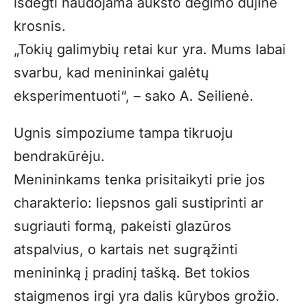
išdegti naudojama aukšto degimo dujinė
krosnis.
„Tokių galimybių retai kur yra. Mums labai
svarbu, kad menininkai galėtų
eksperimentuoti“, – sako A. Seilienė.
Ugnis simpoziume tampa tikruoju
bendrakūrėju.
Menininkams tenka prisitaikyti prie jos
charakterio: liepsnos gali sustiprinti ar
sugriauti formą, pakeisti glazūros
atspalvius, o kartais net sugrąžinti
menininką į pradinį tašką. Bet tokios
staigmenos irgi yra dalis kūrybos grožio.