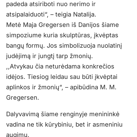
padeda atsiriboti nuo nerimo ir
atsipalaiduoti“, – teigia Natalija.
Metė Maja Gregersen iš Danijos šiame
simpoziume kuria skulptūras, įkvėptas
bangų formų. Jos simbolizuoja nuolatinį
judėjimą ir jungtį tarp žmonių.
,,Atvykau čia neturėdama konkrečios
idėjos. Tiesiog leidau sau būti įkvėptai
aplinkos ir žmonių“, – apibūdina M. M.
Gregersen.
Dalyvavimą šiame renginyje menininkė
vadina ne tik kūrybiniu, bet ir asmeniniu
augimu.