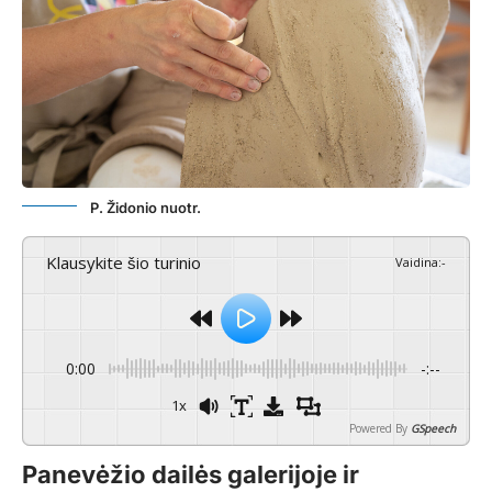
P. Židonio nuotr.
Klausykite šio turinio
Vaidina
:
-
0:00
-:--
1x
Powered By
GSpeech
Panevėžio dailės galerijoje ir