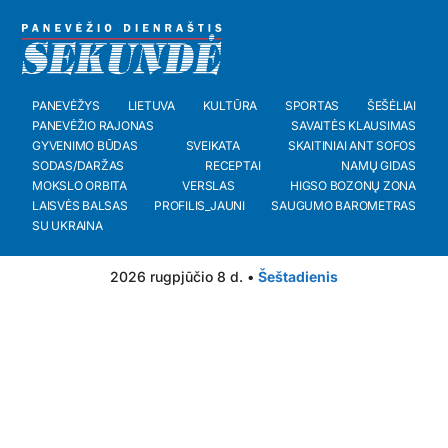
PANEVĖŽYS
LIETUVA
KULTŪRA
SPORTAS
ŠEŠĖLIAI
PANEVĖŽIO RAJONAS
SAVAITĖS KLAUSIMAS
GYVENIMO BŪDAS
SVEIKATA
SKAITINIAI ANT SOFOS
SODAS/DARŽAS
RECEPTAI
NAMŲ GIDAS
MOKSLO ORBITA
VERSLAS
HIGSO BOZONŲ ZONA
LAISVĖS BALSAS
PROFILIS_JAUNI
SAUGUMO BAROMETRAS
SU UKRAINA
2026 rugpjūčio 8 d. •
Šeštadienis