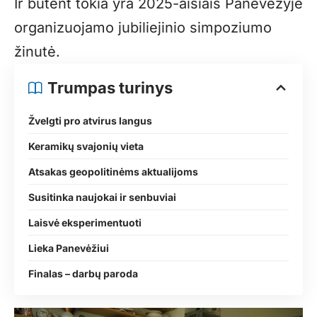
Ir būtent tokia yra 2025-aisiais Panevėžyje
organizuojamo jubiliejinio simpoziumo
žinutė.
Trumpas turinys
Žvelgti pro atvirus langus
Keramikų svajonių vieta
Atsakas geopolitinėms aktualijoms
Susitinka naujokai ir senbuviai
Laisvė eksperimentuoti
Lieka Panevėžiui
Finalas – darbų paroda