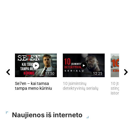
17:50
12:25
Se7en – kai tamsa
10 įsimintinų
10 įtemptų, 
tampa meno kūriniu
detektyvinių serialų
stingdančių 
istorijų
Naujienos iš interneto