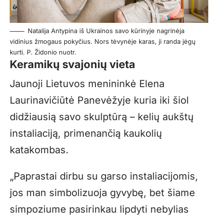
Natalija Antypina iš Ukrainos savo kūrinyje nagrinėja
vidinius žmogaus pokyčius. Nors tėvynėje karas, ji randa jėgų
kurti. P. Židonio nuotr.
Keramikų svajonių vieta
Jaunoji Lietuvos menininkė Elena
Laurinavičiūtė Panevėžyje kuria iki šiol
didžiausią savo skulptūrą – kelių aukštų
instaliaciją, primenančią kaukolių
katakombas.
„Paprastai dirbu su garso instaliacijomis,
jos man simbolizuoja gyvybę, bet šiame
simpoziume pasirinkau lipdyti nebylias