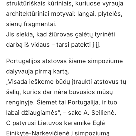
struktūriškais kūriniais, kuriuose vyrauja
architektūriniai motyvai: langai, plytelės,
sienų fragmentai.
Jis siekia, kad žiūrovas galėtų tyrinėti
darbą iš vidaus – tarsi patekti į jį.
Portugalijos atstovas šiame simpoziume
dalyvauja pirmą kartą.
„Visada ieškome būdų įtraukti atstovus tų
šalių, kurios dar nėra buvusios mūsų
renginyje. Šiemet tai Portugalija, ir tuo
labai džiaugiamės“, – sako A. Seilienė.
O patyrusi Lietuvos keramikė Eglė
Einikytė-Narkevičienė į simpoziumą