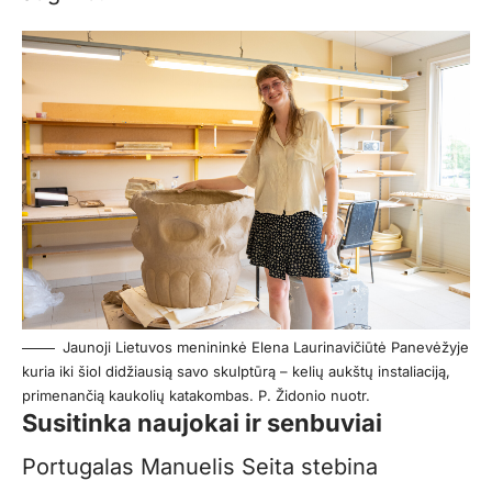
Jaunoji Lietuvos menininkė Elena Laurinavičiūtė Panevėžyje
kuria iki šiol didžiausią savo skulptūrą – kelių aukštų instaliaciją,
primenančią kaukolių katakombas. P. Židonio nuotr.
Susitinka naujokai ir senbuviai
Portugalas Manuelis Seita stebina