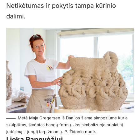
Netikėtumas ir pokytis tampa kūrinio
dalimi.
Metė Maja Gregersen iš Danijos šiame simpoziume kuria
skulptūras, įkvėptas bangų formų. Jos simbolizuoja nuolatinį
judėjimą ir jungtį tarp žmonių. P. Židonio nuotr.
Lieka Panevėžiui