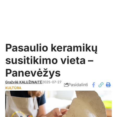
Pasaulio keramikų
susitikimo vieta –
Panevėžys
Gražvilė KALUŽINAITĖ
2025-07-27
Pasidalinti
KULTŪRA