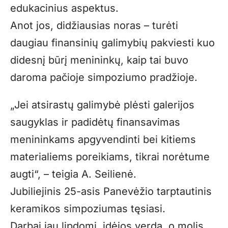
edukacinius aspektus.
Anot jos, didžiausias noras – turėti
daugiau finansinių galimybių pakviesti kuo
didesnį būrį menininkų, kaip tai buvo
daroma pačioje simpoziumo pradžioje.
„Jei atsirastų galimybė plėsti galerijos
saugyklas ir padidėtų finansavimas
menininkams apgyvendinti bei kitiems
materialiems poreikiams, tikrai norėtume
augti“, – teigia A. Seilienė.
Jubiliejinis 25-asis Panevėžio tarptautinis
keramikos simpoziumas tęsiasi.
Darbai jau lipdomi, idėjos verda, o molis