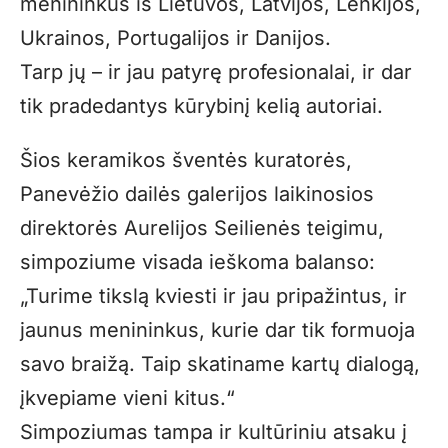
menininkus iš Lietuvos, Latvijos, Lenkijos,
Ukrainos, Portugalijos ir Danijos.
Tarp jų – ir jau patyrę profesionalai, ir dar
tik pradedantys kūrybinį kelią autoriai.
Šios keramikos šventės kuratorės,
Panevėžio dailės galerijos laikinosios
direktorės Aurelijos Seilienės teigimu,
simpoziume visada ieškoma balanso:
„Turime tikslą kviesti ir jau pripažintus, ir
jaunus menininkus, kurie dar tik formuoja
savo braižą. Taip skatiname kartų dialogą,
įkvepiame vieni kitus.“
Simpoziumas tampa ir kultūriniu atsaku į