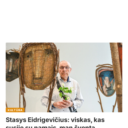
KULTŪRA
Stasys Eidrigevičius: viskas, kas
susiję su namais, man šventa