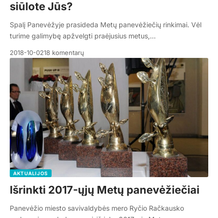
siūlote Jūs?
Spalį Panevėžyje prasideda Metų panevėžiečių rinkimai. Vėl
turime galimybę apžvelgti praėjusius metus,…
2018-10-02
18 komentarų
AKTUALIJOS
Išrinkti 2017-ųjų Metų panevėžiečiai
Panevėžio miesto savivaldybės mero Ryčio Račkausko