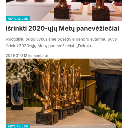
AKTUALIJOS
Išrinkti 2020-ųjų Metų panevėžiečiai
Nuotoliniu būdu vykusiame posėdyje bendru sutarimu buvo
išrinkti 2020-ųjų Metų panevėžiečiai. „Dėkoju…
2021-01-21
2 komentarai
AKTUALIJOS