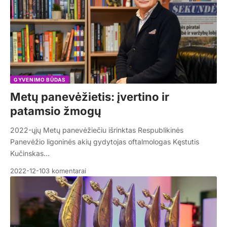
GYVENIMO BŪDAS
Metų panevėžietis: įvertino ir
patamsio žmogų
2022-ųjų Metų panevėžiečiu išrinktas Respublikinės
Panevėžio ligoninės akių gydytojas oftalmologas Kęstutis
Kučinskas…
2022-12-10
3 komentarai