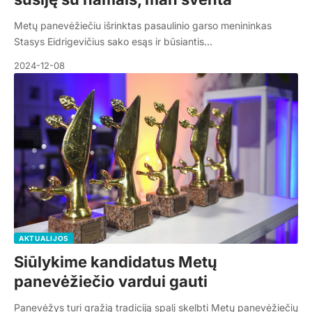
Metų panevėžiečiu išrinktas pasaulinio garso menininkas
Stasys Eidrigevičius sako esąs ir būsiantis…
2024-12-08
AKTUALIJOS
Siūlykime kandidatus Metų
panevėžiečio vardui gauti
Panevėžys turi gražią tradiciją spalį skelbti Metų panevėžiečių