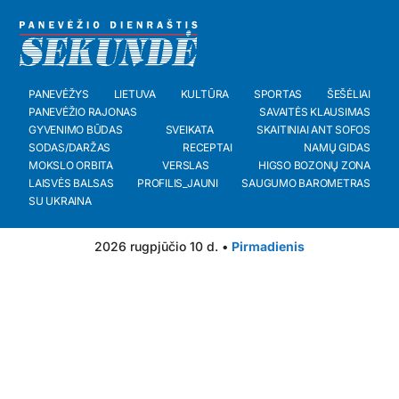
PANEVĖŽYS
LIETUVA
KULTŪRA
SPORTAS
ŠEŠĖLIAI
PANEVĖŽIO RAJONAS
SAVAITĖS KLAUSIMAS
GYVENIMO BŪDAS
SVEIKATA
SKAITINIAI ANT SOFOS
SODAS/DARŽAS
RECEPTAI
NAMŲ GIDAS
MOKSLO ORBITA
VERSLAS
HIGSO BOZONŲ ZONA
LAISVĖS BALSAS
PROFILIS_JAUNI
SAUGUMO BAROMETRAS
SU UKRAINA
2026 rugpjūčio 10 d. •
Pirmadienis