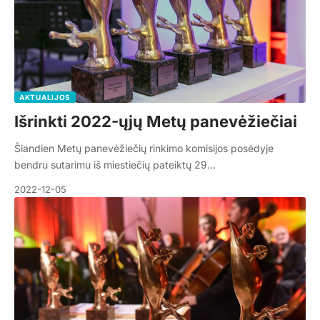
AKTUALIJOS
Išrinkti 2022-ųjų Metų panevėžiečiai
Šiandien Metų panevėžiečių rinkimo komisijos posėdyje
bendru sutarimu iš miestiečių pateiktų 29…
2022-12-05