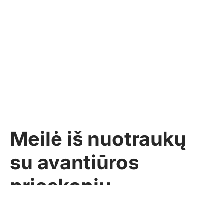
Meilė iš nuotraukų
su avantiūros
prieskoniu
Reda Osteikaitė
2022-11-27
Pasidalinti
AKTUALIJOS
GYVENIMO BŪDAS