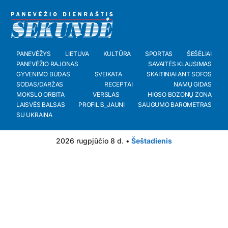
PANEVĖŽYS
LIETUVA
KULTŪRA
SPORTAS
ŠEŠĖLIAI
PANEVĖŽIO RAJONAS
SAVAITĖS KLAUSIMAS
GYVENIMO BŪDAS
SVEIKATA
SKAITINIAI ANT SOFOS
SODAS/DARŽAS
RECEPTAI
NAMŲ GIDAS
MOKSLO ORBITA
VERSLAS
HIGSO BOZONŲ ZONA
LAISVĖS BALSAS
PROFILIS_JAUNI
SAUGUMO BAROMETRAS
SU UKRAINA
2026 rugpjūčio 8 d. •
Šeštadienis