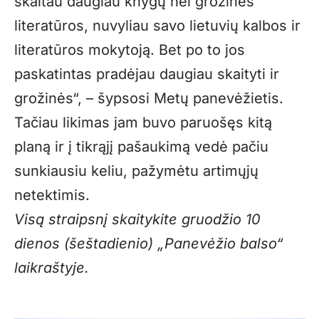
skaitau daugiau knygų nei grožinės
literatūros, nuvyliau savo lietuvių kalbos ir
literatūros mokytoją. Bet po to jos
paskatintas pradėjau daugiau skaityti ir
grožinės“, – šypsosi Metų panevėžietis.
Tačiau likimas jam buvo paruošęs kitą
planą ir į tikrąjį pašaukimą vedė pačiu
sunkiausiu keliu, pažymėtu artimųjų
netektimis.
Visą straipsnį skaitykite gruodžio 10
dienos (šeštadienio) „Panevėžio balso“
laikraštyje.