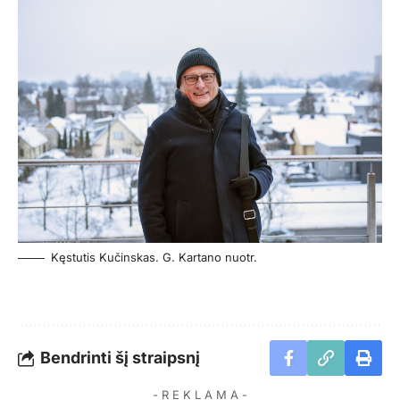
Kęstutis Kučinskas. G. Kartano nuotr.
Bendrinti šį straipsnį
- R E K L A M A -