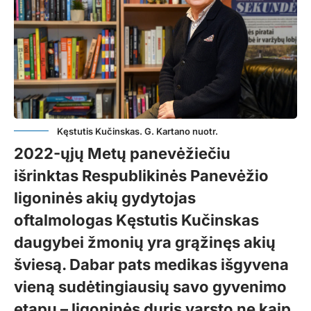
Kęstutis Kučinskas. G. Kartano nuotr.
2022-ųjų Metų panevėžiečiu
išrinktas Respublikinės Panevėžio
ligoninės akių gydytojas
oftalmologas Kęstutis Kučinskas
daugybei žmonių yra grąžinęs akių
šviesą. Dabar pats medikas išgyvena
vieną sudėtingiausių savo gyvenimo
etapų – ligoninės duris varsto ne kaip