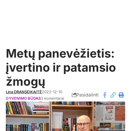
Metų panevėžietis:
įvertino ir patamsio
žmogų
Lina DRANSEIKAITĖ
2022-12-10
Pasidalinti
GYVENIMO BŪDAS
3 komentarai