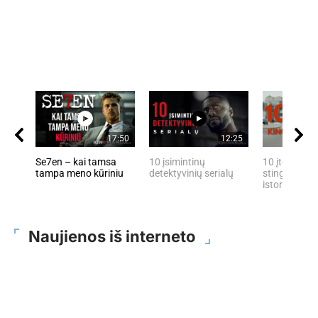
17:50
12:25
Se7en – kai tamsa
10 įsimintinų
10 įtemptų, 
tampa meno kūriniu
detektyvinių serialų
stingdančių 
istorijų
Naujienos iš interneto