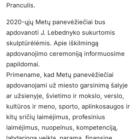
Pranculis.
2020-ųjų Metų panevėžiečiai bus
apdovanoti J. Lebednyko sukurtomis
skulptūrėlėmis. Apie iškilmingą
apdovanojimo ceremoniją informuosime
papildomai.
Primename, kad Metų panevėžiečiai
apdovanojami už miesto garsinimą šalyje
ar užsienyje, švietimo ir mokslo, verslo,
kultūros ir meno, sporto, aplinkosaugos ir
kitų sričių laimėjimus, profesinius
laimėjimus, nuopelnus, kompetenciją,
labdaringą veiklą, paramą, finansinę