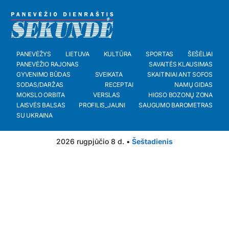
PANEVĖŽYS
LIETUVA
KULTŪRA
SPORTAS
ŠEŠĖLIAI
PANEVĖŽIO RAJONAS
SAVAITĖS KLAUSIMAS
GYVENIMO BŪDAS
SVEIKATA
SKAITINIAI ANT SOFOS
SODAS/DARŽAS
RECEPTAI
NAMŲ GIDAS
MOKSLO ORBITA
VERSLAS
HIGSO BOZONŲ ZONA
LAISVĖS BALSAS
PROFILIS_JAUNI
SAUGUMO BAROMETRAS
SU UKRAINA
2026 rugpjūčio 8 d. •
Šeštadienis