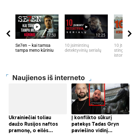
17:50
12:25
Se7en – kai tamsa
10 įsimintinų
10 įtemptų, 
tampa meno kūriniu
detektyvinių serialų
stingdančių 
istorijų
Naujienos iš interneto