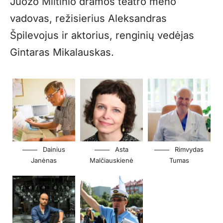
Juozo Miltinio dramos teatro meno
vadovas, režisierius Aleksandras
Špilevojus ir aktorius, renginių vedėjas
Gintaras Mikalauskas.
Dainius
Asta
Rimvydas
Janėnas
Malčiauskienė
Tumas