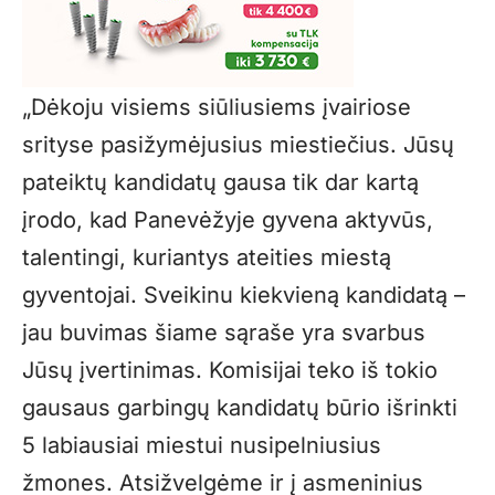
„Dėkoju visiems siūliusiems įvairiose
srityse pasižymėjusius miestiečius. Jūsų
pateiktų kandidatų gausa tik dar kartą
įrodo, kad Panevėžyje gyvena aktyvūs,
talentingi, kuriantys ateities miestą
gyventojai. Sveikinu kiekvieną kandidatą –
jau buvimas šiame sąraše yra svarbus
Jūsų įvertinimas. Komisijai teko iš tokio
gausaus garbingų kandidatų būrio išrinkti
5 labiausiai miestui nusipelniusius
žmones. Atsižvelgėme ir į asmeninius