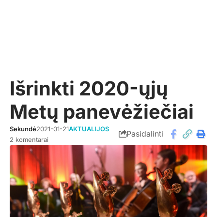
Išrinkti 2020-ųjų
Metų panevėžiečiai
Sekundė
2021-01-21
AKTUALIJOS
Pasidalinti
2 komentarai