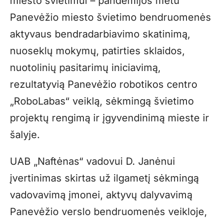
miesto švietimui – pandemijos metu
Panevėžio miesto švietimo bendruomenės
aktyvaus bendradarbiavimo skatinimą,
nuoseklų mokymų, patirties sklaidos,
nuotolinių pasitarimų iniciavimą,
rezultatyvią Panevėžio robotikos centro
„RoboLabas“ veiklą, sėkmingą švietimo
projektų rengimą ir įgyvendinimą mieste ir
šalyje.
UAB „Naftėnas“ vadovui D. Janėnui
įvertinimas skirtas už ilgametį sėkmingą
vadovavimą įmonei, aktyvų dalyvavimą
Panevėžio verslo bendruomenės veikloje,