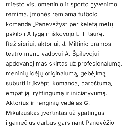
miesto visuomeninio ir sporto gyvenimo
rėmimą. Įmonės remiama futbolo
komanda „Panevėžys“ per keletą metų
pakilo į A lygą ir iškovojo LFF taurę.
Režisieriui, aktoriui, J. Miltinio dramos
teatro meno vadovui A. Špilevojui
apdovanojimas skirtas už profesionalumą,
meninių idėjų originalumą, gebėjimą
suburti ir įkvėpti komandą, darbštumą,
empatiją, ryžtingumą ir iniciatyvumą.
Aktorius ir renginių vedėjas G.
Mikalauskas įvertintas už ypatingus
ilgamečius darbus garsinant Panevėžio