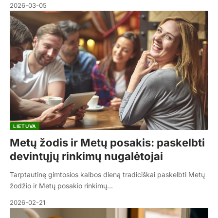
2026-03-05
LIETUVA
Metų žodis ir Metų posakis: paskelbti
devintųjų rinkimų nugalėtojai
Tarptautinę gimtosios kalbos dieną tradiciškai paskelbti Metų
žodžio ir Metų posakio rinkimų…
2026-02-21