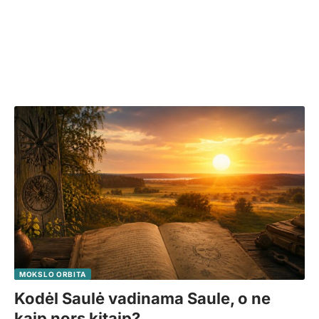
MOKSLO ORBITA
Kodėl Saulė vadinama Saule, o ne
kaip nors kitaip?