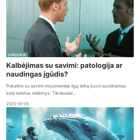
SVEIKATA
Kalbėjimas su savimi: patologija ar
naudingas įgūdis?
Pokalbis su savimi visuomenėje ilgą laiką buvo suvokiamas
kaip keistas reiškinys. Tikriausiai…
2025-01-05