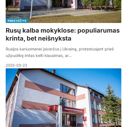
PANEVĖŽYS
Rusų kalba mokyklose: populiarumas
krinta, bet neišnyksta
Rusijos kariuomenei įsiveržus į Ukrainą, protestuojant prieš
užpuolikę imtas kelti klausimas, ar…
2025-03-22