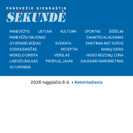
PANEVĖŽYS
LIETUVA
KULTŪRA
SPORTAS
ŠEŠĖLIAI
PANEVĖŽIO RAJONAS
SAVAITĖS KLAUSIMAS
GYVENIMO BŪDAS
SVEIKATA
SKAITINIAI ANT SOFOS
SODAS/DARŽAS
RECEPTAI
NAMŲ GIDAS
MOKSLO ORBITA
VERSLAS
HIGSO BOZONŲ ZONA
LAISVĖS BALSAS
PROFILIS_JAUNI
SAUGUMO BAROMETRAS
SU UKRAINA
2026 rugpjūčio 6 d. •
Ketvirtadienis