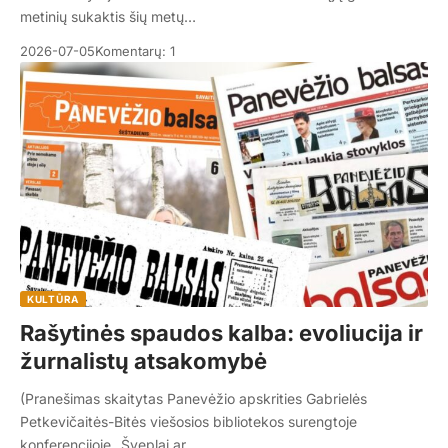
metinių sukaktis šių metų…
2026-07-05
Komentarų: 1
KULTŪRA
Rašytinės spaudos kalba: evoliucija ir
žurnalistų atsakomybė
(Pranešimas skaitytas Panevėžio apskrities Gabrielės
Petkevičaitės-Bitės viešosios bibliotekos surengtoje
konferencijoje „Šveplai ar…