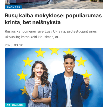
ANONSAS
Rusų kalba mokyklose: populiarumas
krinta, bet neišnyksta
Rusijos kariuomenei įsiveržus į Ukrainą, protestuojant prieš
užpuolikę imtas kelti klausimas, ar…
2025-03-20
AKTUALIJOS