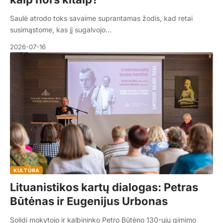
Saulė atrodo toks savaime suprantamas žodis, kad retai
susimąstome, kas jį sugalvojo…
2026-07-16
KULTŪRA
Lituanistikos kartų dialogas: Petras
Būtėnas ir Eugenijus Urbonas
Solidi mokytojo ir kalbininko Petro Būtėno 130-ųjų gimimo