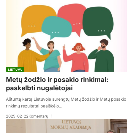
LIETUVA
Metų žodžio ir posakio rinkimai:
paskelbti nugalėtojai
Aštuntą kartą Lietuvoje surengtų Metų žodžio ir Metų posakio
rinkimų rezultatai paaiškėjo…
2025-02-22
Komentarų: 1