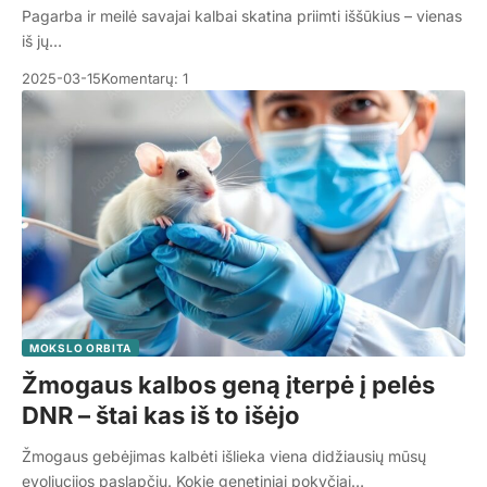
Pagarba ir meilė savajai kalbai skatina priimti iššūkius – vienas
iš jų…
2025-03-15
Komentarų: 1
MOKSLO ORBITA
Žmogaus kalbos geną įterpė į pelės
DNR – štai kas iš to išėjo
Žmogaus gebėjimas kalbėti išlieka viena didžiausių mūsų
evoliucijos paslapčių. Kokie genetiniai pokyčiai…