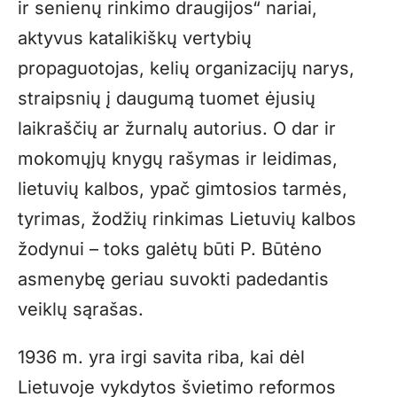
ir senienų rinkimo draugijos“ nariai,
aktyvus katalikiškų vertybių
propaguotojas, kelių organizacijų narys,
straipsnių į daugumą tuomet ėjusių
laikraščių ar žurnalų autorius. O dar ir
mokomųjų knygų rašymas ir leidimas,
lietuvių kalbos, ypač gimtosios tarmės,
tyrimas, žodžių rinkimas Lietuvių kalbos
žodynui – toks galėtų būti P. Būtėno
asmenybę geriau suvokti padedantis
veiklų sąrašas.
1936 m. yra irgi savita riba, kai dėl
Lietuvoje vykdytos švietimo reformos