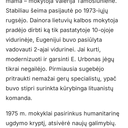
mama – mokytoja Valerija Tamošiūnienė.
Stabiliau šeima pasijautė po 1973-iųjų
rugsėjo. Dainora lietuvių kalbos mokytoja
pradėjo dirbti ką tik pastatytoje 10-ojoje
vidurinėje, Eugenijui buvo pasiūlyta
vadovauti 2-ajai vidurinei. Jai kurti,
modernizuoti ir garsinti E. Urbonas jėgų
tikrai negailėjo. Pirmiausia sugebėjo
pritraukti nemažai gerų specialistų, ypač
buvo stipri surinkta kūrybinga lituanistų
komanda.
1975 m. mokyklai pasirinkus humanitarinę
ugdymo kryptį, atsivėrė naujų galimybių.