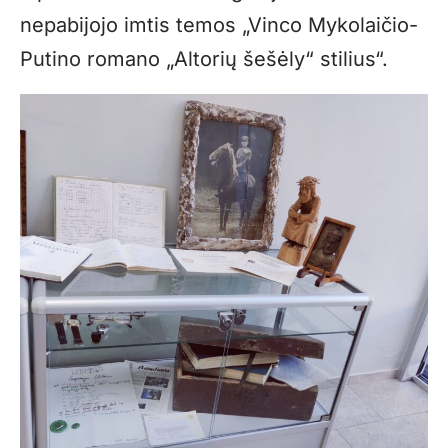
nepabijojo imtis temos „Vinco Mykolaičio-
Putino romano „Altorių šešėly“ stilius“.