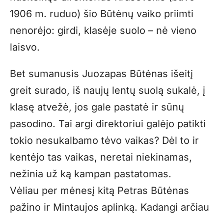
1906 m. ruduo) šio Būtėnų vaiko priimti
nenorėjo: girdi, klasėje suolo – nė vieno
laisvo.
Bet sumanusis Juozapas Būtėnas išeitį
greit surado, iš naujų lentų suolą sukalė, į
klasę atvežė, jos gale pastatė ir sūnų
pasodino. Tai argi direktoriui galėjo patikti
tokio nesukalbamo tėvo vaikas? Dėl to ir
kentėjo tas vaikas, neretai niekinamas,
nežinia už ką kampan pastatomas.
Vėliau per mėnesį kitą Petras Būtėnas
pažino ir Mintaujos aplinką. Kadangi arčiau