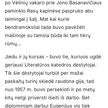
po Vėlinių vakaro prie Jono Basanavičiaus
paminklo Rasų kapinėse paspruko abu
laimingai į šalį. Mat kai kurie
bendramoksliai tada buvo pavėžėti
mašinoje su tamsia būda iki tam tikrų
rūmų…
Jiedu ir jų kursas – buvo tie, kuriuos ugdė
geriausi Literatūros katedros dėstytojai.
Tik šie dėstytojai turbūt per mažai
paskaitų turinį skiedė raudona gija, tad
nuo 1957 m. buvo persekioti ir po metų
kitų netgi priversti išeiti iš darbo. Bet
diplominiam darbui Eugenijus vis tiek