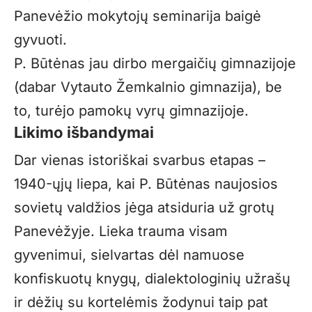
Panevėžio mokytojų seminarija baigė
gyvuoti.
P. Būtėnas jau dirbo mergaičių gimnazijoje
(dabar Vytauto Žemkalnio gimnazija), be
to, turėjo pamokų vyrų gimnazijoje.
Likimo išbandymai
Dar vienas istoriškai svarbus etapas –
1940-ųjų liepa, kai P. Būtėnas naujosios
sovietų valdžios jėga atsiduria už grotų
Panevėžyje. Lieka trauma visam
gyvenimui, sielvartas dėl namuose
konfiskuotų knygų, dialektologinių užrašų
ir dėžių su kortelėmis žodynui taip pat