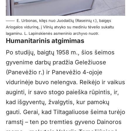
E. Urbonas, kilęs nuo Juodaičių (Raseinių r.), baigęs
Ariogalos vidurinę, į Vilnių atvyko su mediniu tėvelio sukaltu
lagaminu. L. Lapinskienės asmeninio archyvo nuotr.
Humanitarinis atgimimas
Po studijų, baigtų 1958 m., šios šeimos
gyvenime darbų pradžia Geležiuose
(Panevėžio r.) ir Panevėžio 4-ojoje
vidurinėje buvo nelengva. Reikėjo ir vaikus
auginti, ir savo stogo paieška rūpintis, ir,
kad išgyventų, žvalgytis, kur pamokų
gauti. Gerai, kad Tiltagaliuose šeima turėjo
ramstį – ten po tremties gyveno Dainoros