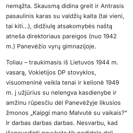
nemąžta. Skausmą didina greit ir Antrasis
pasaulinis karas su valdžių kaita (tai vieni,
tai kiti…), didžiulę atsakomybės naštą
atneša direktoriaus pareigos (nuo 1942
m.) Panevėžio vyrų gimnazijoje.
Toliau – traukimasis iš Lietuvos 1944 m.
vasarą, Vokietijos DP stovyklos,
visuomeninė veikla tenai ir kelionė 1949
m. į užjūrius su nelengva kasdienybe ir
amžinu rūpesčiu dėl Panevėžyje likusios
žmonos „Kaipgi mano Malvutė su vaikais?“
Ir darbas darbas darbas. Nesvarbu, kad
išspausdinti pavyksta tik nedidelę dalį