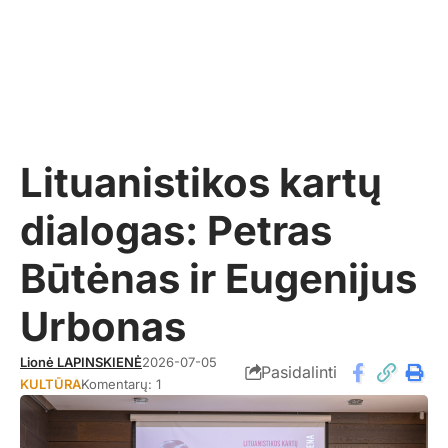
Lituanistikos kartų
dialogas: Petras
Būtėnas ir Eugenijus
Urbonas
Lionė LAPINSKIENĖ
2026-07-05
Pasidalinti
KULTŪRA
Komentarų: 1