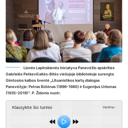
Lionės Lapinskienės iniciatyva Panevėžio apskrities
Gabrielės Petkevičaitės-Bitės viešojoje bibliotekoje surengta
Gimtosios kalbos šventė „Lituanistikos kartų dialogas
Panevėžyje: Petras Būtėnas (1896–1980) ir Eugenijus Urbonas
(1935–2019)“. P. Židonio nuotr.
Klausykite šio turinio
Vaidina
:
-