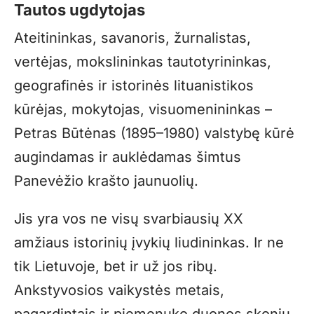
Tautos ugdytojas
Ateitininkas, savanoris, žurnalistas,
vertėjas, mokslininkas tautotyrininkas,
geografinės ir istorinės lituanistikos
kūrėjas, mokytojas, visuomenininkas –
Petras Būtėnas (1895–1980) valstybę kūrė
augindamas ir auklėdamas šimtus
Panevėžio krašto jaunuolių.
Jis yra vos ne visų svarbiausių XX
amžiaus istorinių įvykių liudininkas. Ir ne
tik Lietuvoje, bet ir už jos ribų.
Ankstyvosios vaikystės metais,
pagardintais ir piemenuko duonos skoniu,