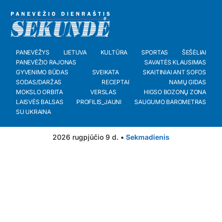
PANEVĖŽYS
LIETUVA
KULTŪRA
SPORTAS
ŠEŠĖLIAI
PANEVĖŽIO RAJONAS
SAVAITĖS KLAUSIMAS
GYVENIMO BŪDAS
SVEIKATA
SKAITINIAI ANT SOFOS
SODAS/DARŽAS
RECEPTAI
NAMŲ GIDAS
MOKSLO ORBITA
VERSLAS
HIGSO BOZONŲ ZONA
LAISVĖS BALSAS
PROFILIS_JAUNI
SAUGUMO BAROMETRAS
SU UKRAINA
2026 rugpjūčio 9 d. •
Sekmadienis