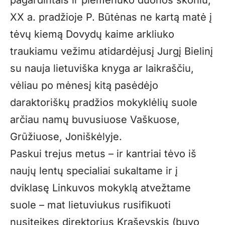
XX a. pradžioje P. Būtėnas ne kartą matė į
tėvų kiemą Dovydų kaime arkliuko
traukiamu vežimu atidardėjusį Jurgį Bielinį
su nauja lietuviška knyga ar laikraščiu,
vėliau po mėnesį kitą pasėdėjo
daraktoriškų pradžios mokyklėlių suole
arčiau namų buvusiuose Vaškuose,
Grūžiuose, Joniškėlyje.
Paskui trejus metus – ir kantriai tėvo iš
naujų lentų specialiai sukaltame ir į
dviklasę Linkuvos mokyklą atvežtame
suole – mat lietuviukus rusifikuoti
nusiteikęs direktorius Kraševskis (buvo