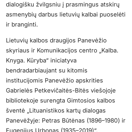
dialogišku žvilgsniu į prasmingus atskirų
asmenybių darbus lietuvių kalbai puoselėti
ir branginti.
Lietuvių kalbos draugijos Panevėžio
skyriaus ir Komunikacijos centro „Kalba.
Knyga. Kūryba“ iniciatyva
bendradarbiaujant su kitomis
institucijomis Panevėžio apskrities
Gabrielės Petkevičaitės-Bitės viešojoje
bibliotekoje surengta Gimtosios kalbos
šventė „Lituanistikos kartų dialogas
Panevėžyje: Petras Būtėnas (1896–1980) ir
Eugenijus Urbonas (1935–2019)“.