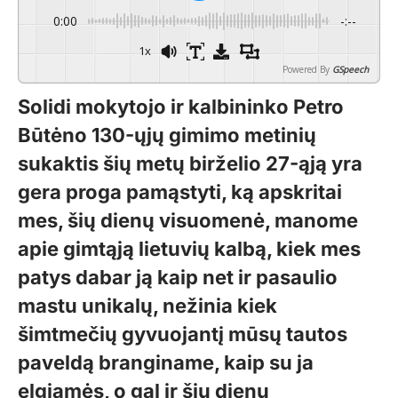
0:00
-:--
1x
Powered By
GSpeech
Solidi mokytojo ir kalbininko Petro
Būtėno 130-ųjų gimimo metinių
sukaktis šių metų birželio 27-ąją yra
gera proga pamąstyti, ką apskritai
mes, šių dienų visuomenė, manome
apie gimtąją lietuvių kalbą, kiek mes
patys dabar ją kaip net ir pasaulio
mastu unikalų, nežinia kiek
šimtmečių gyvuojantį mūsų tautos
paveldą branginame, kaip su ja
elgiamės, o gal ir šių dienų