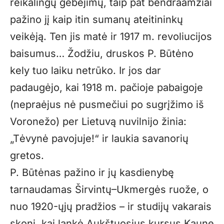
reikalingų gebėjimų, taip pat bendraamžiai
pažino jį kaip itin sumanų ateitininkų
veikėją. Ten jis matė ir 1917 m. revoliucijos
baisumus… Žodžiu, druskos P. Būtėno
kely tuo laiku netrūko. Ir jos dar
padaugėjo, kai 1918 m. pačioje pabaigoje
(nepraėjus nė pusmečiui po sugrįžimo iš
Voronežo) per Lietuvą nuvilnijo žinia:
„Tėvynė pavojuje!“ ir laukia savanorių
gretos.
P. Būtėnas pažino ir jų kasdienybę
tarnaudamas Širvintų–Ukmergės ruože, o
nuo 1920-ųjų pradžios – ir studijų vakarais
skonį, kai lankė Aukštuosius kursus Kaune