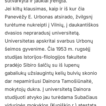
sutvarkyta ir jaukiai įrengta.
Jei kiltų klausimas, kaip ir iš kur čia
Panevėžy E. Urbonas atsirado, žvilgsnį
turėtume nukreipti į Vilnių, į daukantiškos
dvasios nepraradusį universitetą.
Universitetas apskritai svarbus Urbonų
šeimos gyvenime. Čia 1953 m. rugsėjį
studijas Istorijos-filologijos fakultete
pradėjo Sibiro šalčių su iš lupenų
gabaliukų užsiaugintų kelių bulvių skonio
dar nepamiršusi Dainora Tamošiūnaitė,
mokytojų dukra. Į universitetą Dainora
studijuoti atvyko jau turėdama Subačiaus
vidurinės mokyklos (Kupiškio r.) atestatą.