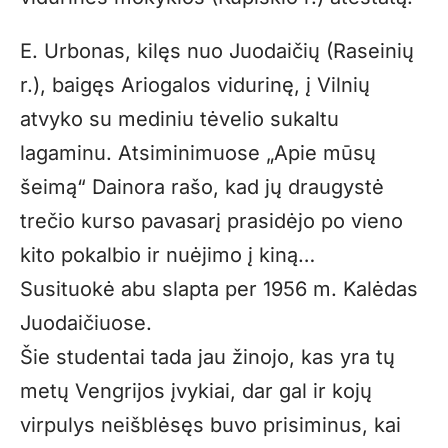
E. Urbonas, kilęs nuo Juodaičių (Raseinių
r.), baigęs Ariogalos vidurinę, į Vilnių
atvyko su mediniu tėvelio sukaltu
lagaminu. Atsiminimuose „Apie mūsų
šeimą“ Dainora rašo, kad jų draugystė
trečio kurso pavasarį prasidėjo po vieno
kito pokalbio ir nuėjimo į kiną…
Susituokė abu slapta per 1956 m. Kalėdas
Juodaičiuose.
Šie studentai tada jau žinojo, kas yra tų
metų Vengrijos įvykiai, dar gal ir kojų
virpulys neišblėsęs buvo prisiminus, kai