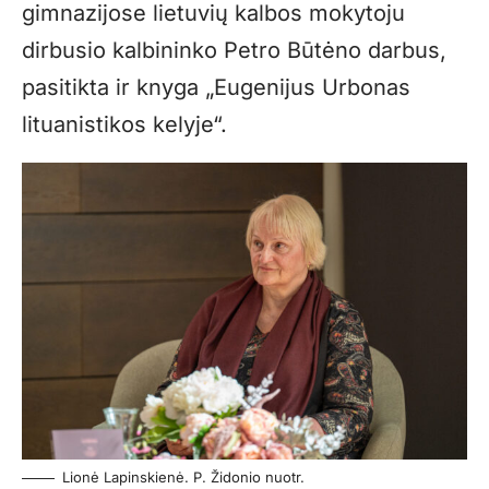
gimnazijose lietuvių kalbos mokytoju
dirbusio kalbininko Petro Būtėno darbus,
pasitikta ir knyga „Eugenijus Urbonas
lituanistikos kelyje“.
Lionė Lapinskienė. P. Židonio nuotr.