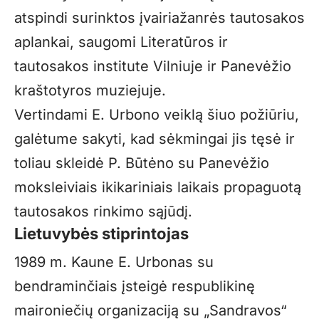
atspindi surinktos įvairiažanrės tautosakos
aplankai, saugomi Literatūros ir
tautosakos institute Vilniuje ir Panevėžio
kraštotyros muziejuje.
Vertindami E. Urbono veiklą šiuo požiūriu,
galėtume sakyti, kad sėkmingai jis tęsė ir
toliau skleidė P. Būtėno su Panevėžio
moksleiviais ikikariniais laikais propaguotą
tautosakos rinkimo sąjūdį.
Lietuvybės stiprintojas
1989 m. Kaune E. Urbonas su
bendraminčiais įsteigė respublikinę
maironiečių organizaciją su „Sandravos“