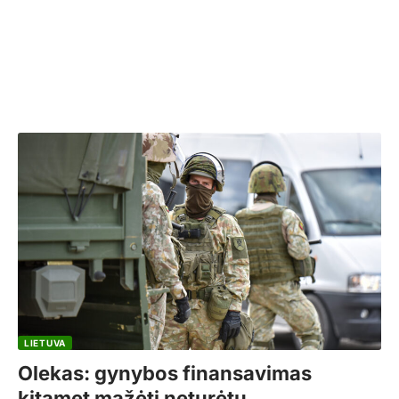
LIETUVA
Olekas: gynybos finansavimas
kitąmet mažėti neturėtų