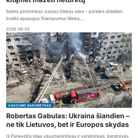
Seimo pirmininkas Juozas Olekas sako – poreikis dideliam
krašto apsaugos finansavimui išlieka,…
2026-08-03
SAUGUMO BAROMETRAS
Robertas Gabulas: Ukraina šiandien –
ne tik Lietuvos, bet ir Europos skydas
Iš Panevėžio kilęs visuomenininkas ir verslininkas, bendrovės