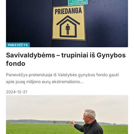
PANEVĖŽYS
Savivaldybėms – trupiniai iš Gynybos
fondo
Panevėžys pretenduoja iš Valstybės gynybos fondo gauti
apie pusę milijono eurų ekstremalioms…
2024-12-21