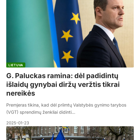
LIETUVA
G. Paluckas ramina: dėl padidintų
išlaidų gynybai diržų veržtis tikrai
nereikės
Premjeras tikina, kad dėl priimtų Valstybės gynimo tarybos
(VGT) sprendimų ženkliai didinti…
2025-01-23