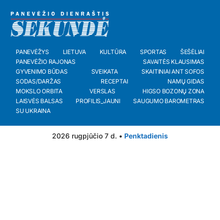
PANEVĖŽYS
LIETUVA
KULTŪRA
SPORTAS
ŠEŠĖLIAI
PANEVĖŽIO RAJONAS
SAVAITĖS KLAUSIMAS
GYVENIMO BŪDAS
SVEIKATA
SKAITINIAI ANT SOFOS
SODAS/DARŽAS
RECEPTAI
NAMŲ GIDAS
MOKSLO ORBITA
VERSLAS
HIGSO BOZONŲ ZONA
LAISVĖS BALSAS
PROFILIS_JAUNI
SAUGUMO BAROMETRAS
SU UKRAINA
2026 rugpjūčio 7 d. •
Penktadienis