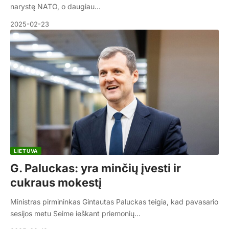
narystę NATO, o daugiau…
2025-02-23
LIETUVA
G. Paluckas: yra minčių įvesti ir
cukraus mokestį
Ministras pirmininkas Gintautas Paluckas teigia, kad pavasario
sesijos metu Seime ieškant priemonių…