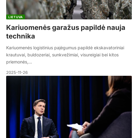
LIETUVA
Kariuomenės garažus papildė nauja
technika
Kariuomenės logistinius pajėgumus papildė ekskavatoriniai
krautuvai, buldozeriai, sunkvežimiai, visureigiai bei kitos
priemonės,…
2025-11-26