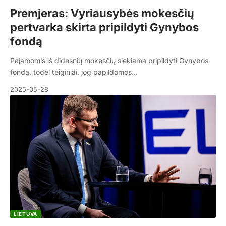
Premjeras: Vyriausybės mokesčių
pertvarka skirta pripildyti Gynybos
fondą
Pajamomis iš didesnių mokesčių siekiama pripildyti Gynybos
fondą, todėl teiginiai, jog papildomos…
2025-05-28
LIETUVA