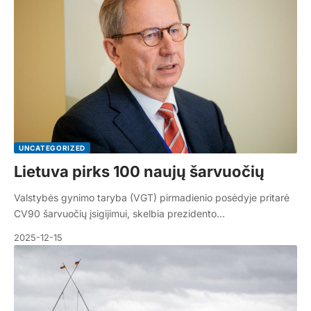
UNCATEGORIZED
Lietuva pirks 100 naujų šarvuočių
Valstybės gynimo taryba (VGT) pirmadienio posėdyje pritarė
CV90 šarvuočių įsigijimui, skelbia prezidento…
2025-12-15