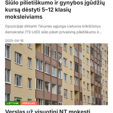
Siūlo pilietiškumo ir gynybos įgūdžių
kursą dėstyti 5–12 klasių
moksleiviams
Opozicijoje dirbanti Tėvynės sąjunga-Lietuvos krikščionys
demokratai (TS-LKD) siūlo plėsti privalomą pilietiškumo ir…
2025-04-16
LIETUVA
VERSLAS
Verslas už visuotinį NT mokestį