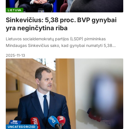
LIETUVA
Sinkevičius: 5,38 proc. BVP gynybai
yra neginčytina riba
Lietuvos socialdemokratų partijos (LSDP) pirmininkas
Mindaugas Sinkevičius sako, kad gynybai numatyti 5,38…
2025-11-13
UNCATEGORIZED