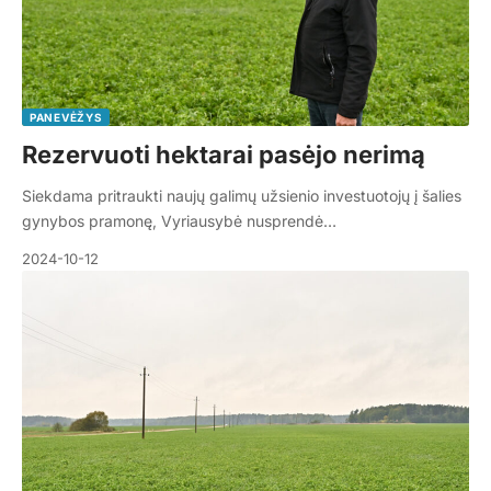
PANEVĖŽYS
Rezervuoti hektarai pasėjo nerimą
Siekdama pritraukti naujų galimų užsienio investuotojų į šalies
gynybos pramonę, Vyriausybė nusprendė…
2024-10-12