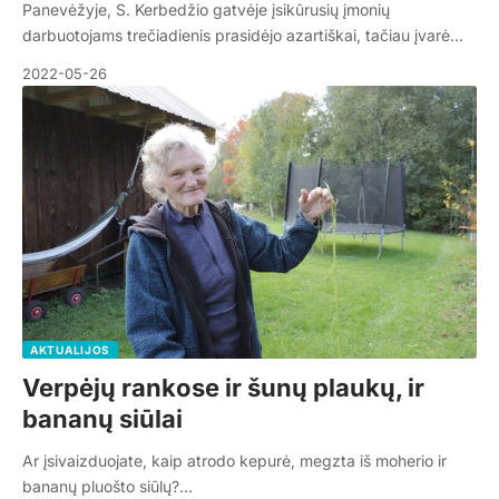
Panevėžyje, S. Kerbedžio gatvėje įsikūrusių įmonių
darbuotojams trečiadienis prasidėjo azartiškai, tačiau įvarė…
2022-05-26
AKTUALIJOS
Verpėjų rankose ir šunų plaukų, ir
bananų siūlai
Ar įsivaizduojate, kaip atrodo kepurė, megzta iš moherio ir
bananų pluošto siūlų?…