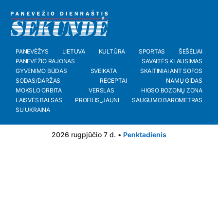
PANEVĖŽYS
LIETUVA
KULTŪRA
SPORTAS
ŠEŠĖLIAI
PANEVĖŽIO RAJONAS
SAVAITĖS KLAUSIMAS
GYVENIMO BŪDAS
SVEIKATA
SKAITINIAI ANT SOFOS
SODAS/DARŽAS
RECEPTAI
NAMŲ GIDAS
MOKSLO ORBITA
VERSLAS
HIGSO BOZONŲ ZONA
LAISVĖS BALSAS
PROFILIS_JAUNI
SAUGUMO BAROMETRAS
SU UKRAINA
2026 rugpjūčio 7 d. •
Penktadienis