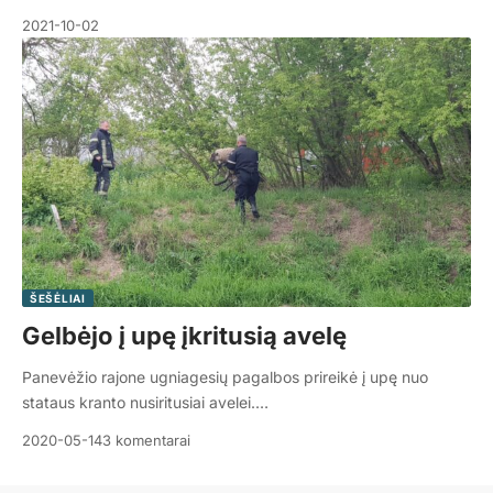
2021-10-02
ŠEŠĖLIAI
Gelbėjo į upę įkritusią avelę
Panevėžio rajone ugniagesių pagalbos prireikė į upę nuo
stataus kranto nusiritusiai avelei.…
2020-05-14
3 komentarai