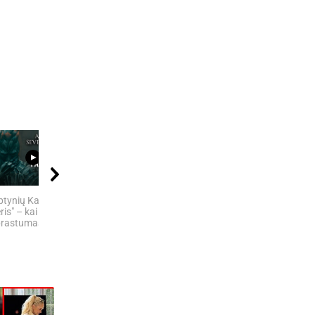
12:32
08:11
08:05
ptynių Karalysčių
„MIRĘS INTERNETAS“:
5 SENOVĖS
ris" – kai
KODĖL DIDŽIOJI...
TECHNOLOGIJOS,
rastumas nugali
KURIŲ...