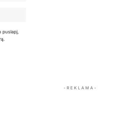
o puslapį,
rą.
- R E K L A M A -