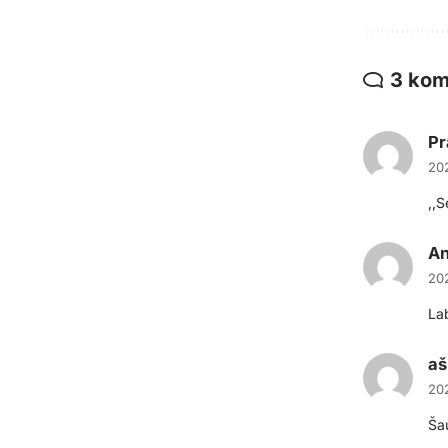
3 kom
Pr
20
,,S
An
20
La
aš
20
Šau