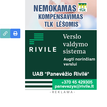
- R E K L A M A -