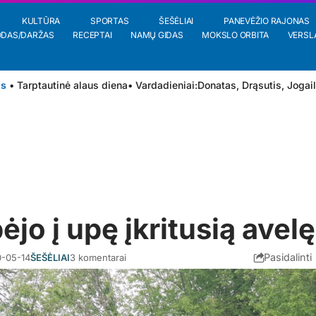
KULTŪRA
SPORTAS
ŠEŠĖLIAI
PANEVĖŽIO RAJONAS
ODAS/DARŽAS
RECEPTAI
NAMŲ GIDAS
MOKSLO ORBITA
VERSL
is
• Tarptautinė alaus diena
• Vardadieniai:
Donatas
,
Drąsutis
,
Jogai
ėjo į upę įkritusią avelę
Pasidalinti
-05-14
ŠEŠĖLIAI
3 komentarai