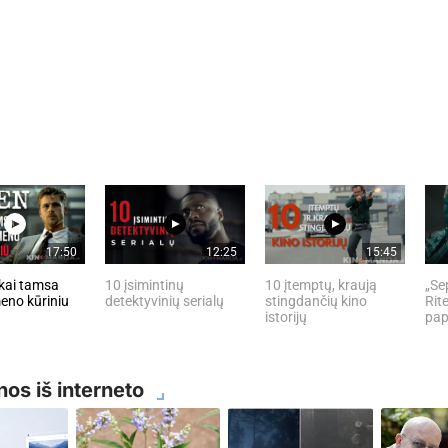
17:50
12:25
15:45
kai tamsa
10 įsimintinų
10 įtemptų, kraują
„Se
eno kūriniu
detektyvinių serialų
stingdančių kino
Rite
istorijų
pap
nos iš interneto