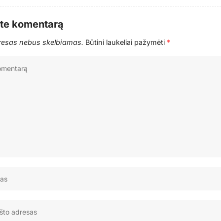
ite komentarą
dresas nebus skelbiamas.
Būtini laukeliai pažymėti
*