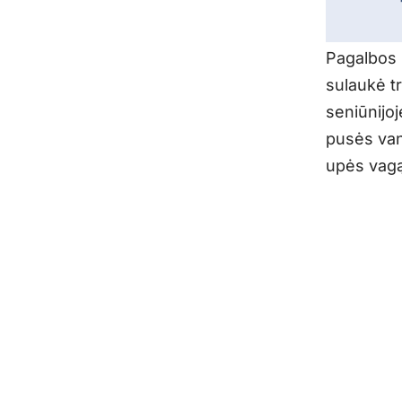
Pagalbos 
sulaukė t
seniūnijoj
pusės van
upės vagą