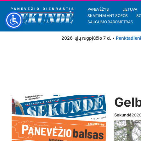
PANEVĖŽYS
LIETUVA
SKAITINIAI ANT SOFOS
S
SAUGUMO BAROMETRAS
2026-ųjų rugpjūčio 7 d. •
Penktadien
Gelb
Sekundė
2020