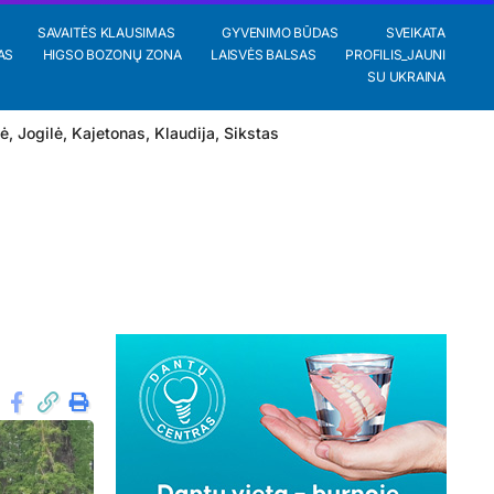
SAVAITĖS KLAUSIMAS
GYVENIMO BŪDAS
SVEIKATA
AS
HIGSO BOZONŲ ZONA
LAISVĖS BALSAS
PROFILIS_JAUNI
SU UKRAINA
lė
,
Jogilė
,
Kajetonas
,
Klaudija
,
Sikstas