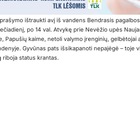
prašymo ištraukti avį iš vandens Bendrasis pagalbos
rečiadienį, po 14 val. Atvykę prie Nevėžio upės Nauj
e, Papušių kaime, netoli valymo įrenginių, gelbėtojai a
denyje. Gyvūnas pats išsikapanoti nepajėgė – toje v
 riboja status krantas.