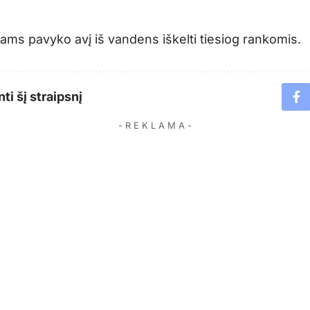
ams pavyko avį iš vandens iškelti tiesiog rankomis.
ti šį straipsnį
- R E K L A M A -