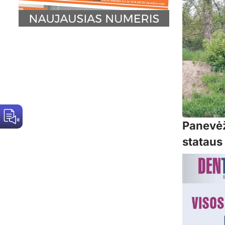
Panevėž
stataus 