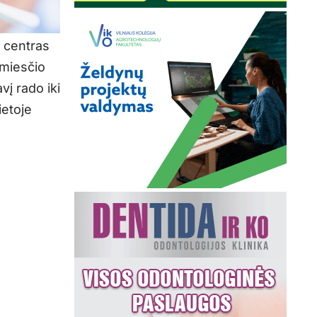
 centras
amiesčio
vį rado iki
ietoje