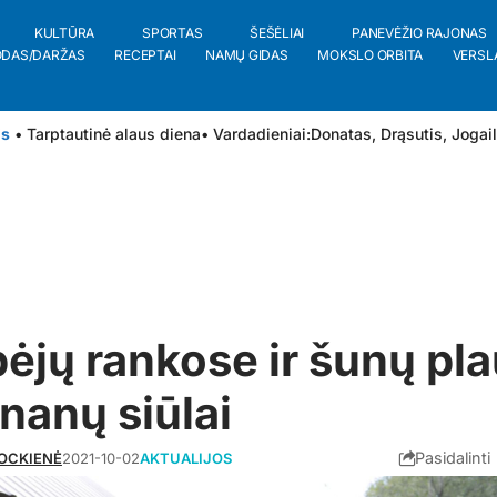
KULTŪRA
SPORTAS
ŠEŠĖLIAI
PANEVĖŽIO RAJONAS
ODAS/DARŽAS
RECEPTAI
NAMŲ GIDAS
MOKSLO ORBITA
VERSL
is
• Tarptautinė alaus diena
• Vardadieniai:
Donatas
,
Drąsutis
,
Jogai
ėjų rankose ir šunų pl
ananų siūlai
Pasidalinti
ROCKIENĖ
2021-10-02
AKTUALIJOS