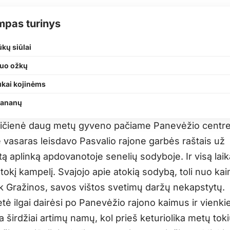
mpas turinys
kų siūlai
nuo ožkų
ukai kojinėms
 bananų
vičienė daug metų gyveno pačiame Panevėžio centre
e vasaras leisdavo Pasvalio rajone garbės raštais už
ą aplinką apdovanotoje senelių sodyboje. Ir visą lai
i tokį kampelį. Svajojo apie atokią sodybą, toli nuo ka
k Gražinos, savos vištos svetimų daržų nekapstytų.
tė ilgai dairėsi po Panevėžio rajono kaimus ir vienki
širdžiai artimų namų, kol prieš keturiolika metų toki