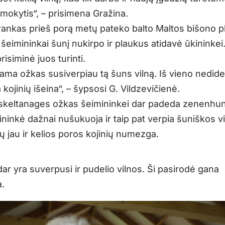
mokytis“, – prisimena Gražina.
 rankas prieš porą metų pateko balto Maltos bišono p
šeimininkai šunį nukirpo ir plaukus atidavė ūkininkei. 
risiminė juos turinti.
ma ožkas susiverpiau tą šuns vilną. Iš vieno nedide
a kojinių išeina“, – šypsosi G. Vildzevičienė.
i skeltanages ožkas šeimininkei dar padeda zenenhun
ininkė dažnai nušukuoja ir taip pat verpia šuniškos v
 jų jau ir kelios poros kojinių numezga.
ar yra suverpusi ir pudelio vilnos. Ši pasirodė gana
a.