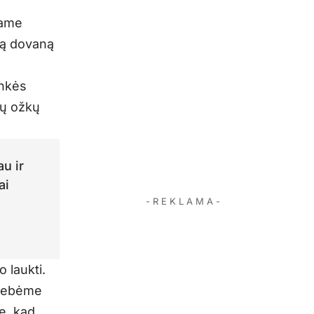
jame
kią dovaną
inkės
gų ožkų
u ir
ai
- R E K L A M A -
 laukti.
griebėme
e, kad