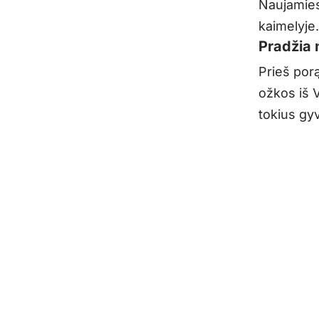
Naujamies
kaimelyje.
Pradžia 
Prieš por
ožkos iš 
tokius gyvu