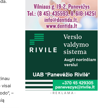
ada.
žinau
 visai
odo“, –
- R E K L A M A -
sią