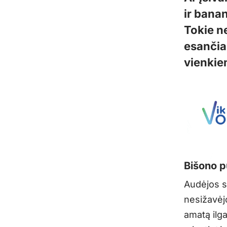
ir bana
Tokie n
esančia
vienkie
Bišono p
Audėjos s
nesižavėj
amatą ilg