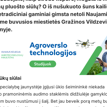
nų pluošto siūlų? O iš nušukuoto šuns kail
etradiciniai gaminiai gimsta netoli Naujam
me buvusios miestietės Gražinos Vildzev
myje.
ūkų siūlai
pecialybę jaunystėje įgijusi ūkio šeimininkė niekada
o pramoninėmis audimo staklėmis didžiulėje gamykloj
am buvo nustūmusi į šalį. Bet jau beveik porą metų b