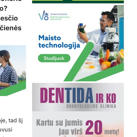
io?
iesčio
ičienės
e, tad šį
uvusi