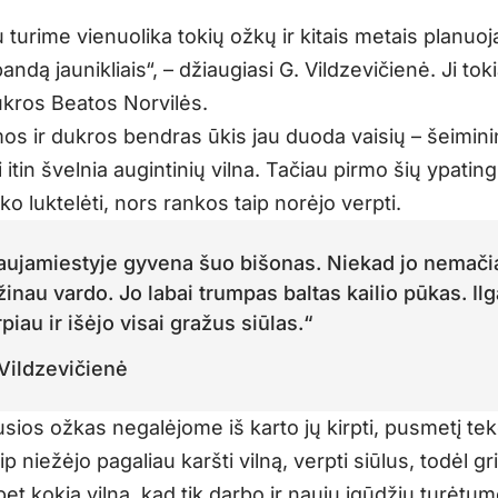
 turime vienuolika tokių ožkų ir kitais metais planuo
bandą jaunikliais“, – džiaugiasi G. Vildzevičienė. Ji to
ukros Beatos Norvilės.
s ir dukros bendras ūkis jau duoda vaisių – šeimin
itin švelnia augintinių vilna. Tačiau pirmo šių ypatin
ko luktelėti, nors rankos taip norėjo verpti.
aujamiestyje gyvena šuo bišonas. Niekad jo nemačia
inau vardo. Jo labai trumpas baltas kailio pūkas. Ilg
piau ir išėjo visai gražus siūlas.“
 Vildzevičienė
sios ožkas negalėjome iš karto jų kirpti, pusmetį teko
p niežėjo pagaliau karšti vilną, verpti siūlus, todėl 
et kokią vilną, kad tik darbo ir naujų įgūdžių turėtum