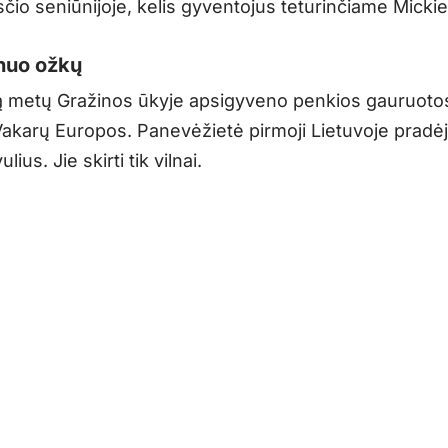
čio seniūnijoje, kelis gyventojus teturinčiame Mick
nuo ožkų
ą metų Gražinos ūkyje apsigyveno penkios gauruot
Vakarų Europos. Panevėžietė pirmoji Lietuvoje pradėj
lius. Jie skirti tik vilnai.