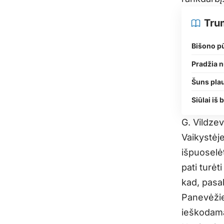
Tru
Bišono pū
Pradžia 
Šuns pla
Siūlai iš
G. Vildze
Vaikystėj
išpuoselėt
pati turėt
kad, pasa
Panevėžie
ieškodama 