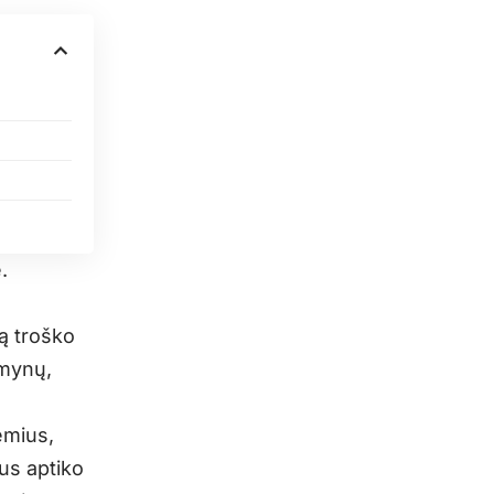
.
ką troško
imynų,
emius,
us aptiko