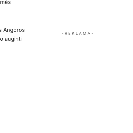
iemės
os Angoros
- R E K L A M A -
o auginti