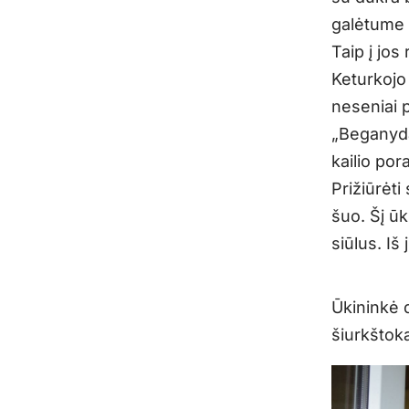
galėtume 
Taip į jos
Keturkojo 
neseniai p
„Beganyda
kailio por
Prižiūrėt
šuo. Šį ūk
siūlus. Iš
Ūkininkė d
šiurkštok