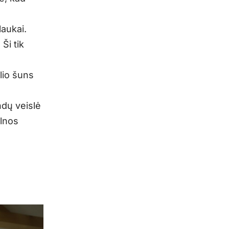
laukai.
Ši tik
lio šuns
dų veislė
ilnos