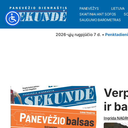
PANEVĖŽYS
LIETUVA
SKAITINIAI ANT SOFOS
S
SAUGUMO BAROMETRAS
2026-ųjų rugpjūčio 7 d. •
Penktadien
Verp
ir b
Ingrida NAG