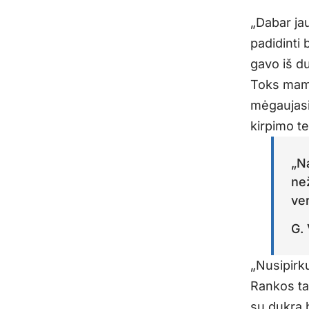
„Dabar jau
padidinti 
gavo iš d
Toks mamo
mėgaujasi 
kirpimo te
„N
než
ver
G.
„Nusipirku
Rankos tai
su dukra b