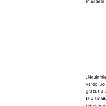
miestietė 
„Naujamie
vardo. Jo 
gražus siū
taip šmaik
rankdarbį