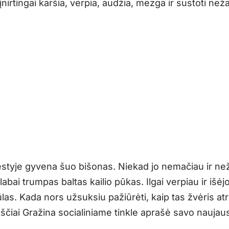
įnirtingai karšia, verpia, audžia, mezga ir sustoti než
styje gyvena šuo bišonas. Niekad jo nemačiau ir ne
labai trumpas baltas kailio pūkas. Ilgai verpiau ir išėjo
las. Kada nors užsuksiu pažiūrėti, kaip tas žvėris atr
ščiai Gražina socialiniame tinkle aprašė savo naujau
.