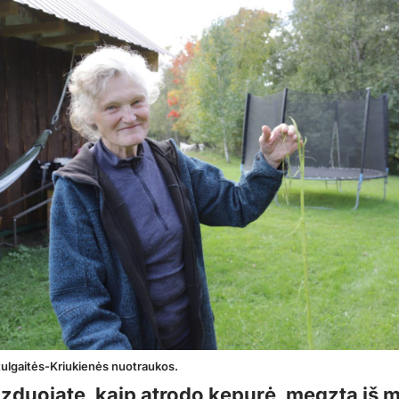
Stulgaitės-Kriukienės nuotraukos.
aizduojate, kaip atrodo kepurė, megzta iš 