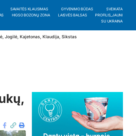
SAVAITĖS KLAUSIMAS
GYVENIMO BŪDAS
SVEIKATA
AS
HIGSO BOZONŲ ZONA
LAISVĖS BALSAS
PROFILIS_JAUNI
SU UKRAINA
lė
,
Jogilė
,
Kajetonas
,
Klaudija
,
Sikstas
aukų,