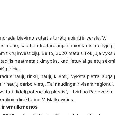
dradarbiavimo sutartis turėtų apimti ir verslą. V.
us mano, kad bendradarbiaujant miestams ateityje g
 tam tikrų investicijų. Be to, 2020 metais Tokijuje vyks
tad jis neatmeta tikimybės, kad lietuviai galėtų sėkm
išą ir čia.
radus naujų rinkų, naujų klientų, vyksta plėtra, auga
ir naujų darbo vietų. Tai naudinga ir visam regionui.
 turi didelį potencialą plėstis“, – tvirtina Panevėžio
ralinis direktorius V. Matkevičius.
 ir smulkmenos