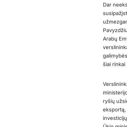
Dar neeksp
susipažįst
užmezgam
Pavyzdžiu
Arabų Emy
verslinink
galimybės,
šiai rinka
Verslinink
ministerij
ryšių užsi
eksportą, 
investicij
Ūkio mini