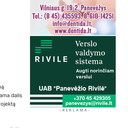
mą
ama dalis
rojektą
- R E K L A M A -