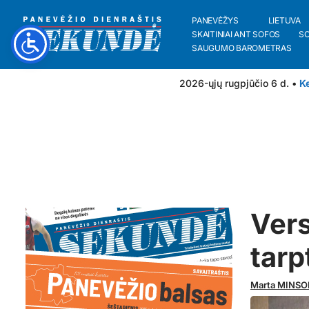
PANEVĖŽYS
LIETUVA
SKAITINIAI ANT SOFOS
S
SAUGUMO BAROMETRAS
2026-ųjų rugpjūčio 6 d. •
Ke
Vers
tarp
Marta MINSO