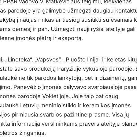
 PPAR vadovo V. Matkevičiaus teigimu, kiekvienas
as parodoje yra galimybė užmegzti daugiau kontaktų
rekybą į naujas rinkas ar tiesiog susitikti su esamais k
iems dėmesį ir pan. Užmegzti nauji ryšiai ateityje gali
lesnę įmonės plėtrą ir eksportą.
, „Linoteka“, „Vapsvos“, „Pluošto linija“ ir keletas kitų
istatė savo produkciją Paryžiuje vykusioje parodoje.
laukė ne tik parodos lankytojų, bet ir dizainerių, ga
imo. Panevėžio įmonės dalyvavo svarbiausioje pasa
monės parodoje Vokietijoje. Joje taip pat daug
ulaukė lietuvių meninio stiklo ir keramikos įmonės.
ijos pirmiausia svarbios pažintine prasme. Visa jų
nkta informacija verslininkams pravers ateityje planu
plėtros žingsnius.