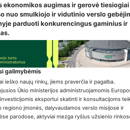
s ekonomikos augimas ir gerovė tiesiogiai
o nuo smulkiojo ir vidutinio verslo gebėji
enyje parduoti konkurencingus gaminius ir
as.
si galimybėmis
ai ieško naujų rinkų, jiems praverčia ir pagalba.
jusios Ūkio ministerijos administruojamomis Europo
nvesticijomis eksportui skatinti ir konsultacijoms teik
 regiono įmonės, dalyvaudamos verslo misijose ir
nėse parodose, aktyviai mezga ryšius užsienio rinkos