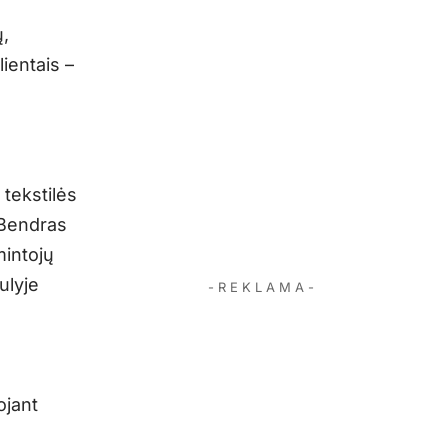
,
lientais –
 tekstilės
 Bendras
mintojų
ulyje
- R E K L A M A -
ojant