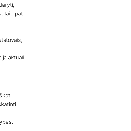
aryti,
, taip pat
tstovais,
ja aktuali
škoti
katinti
mybes.