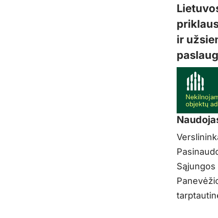
Lietuvo
priklaus
ir užsi
paslaug
Naudoja
Verslinink
Pasinaudo
Sąjungos i
Panevėžio
tarptauti