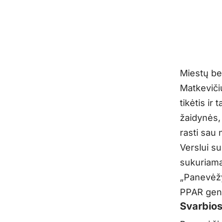
Miestų ben
Matkeviči
tikėtis ir
žaidynės, 
rasti sau n
Verslui su
sukuriama 
„Panevėžys
PPAR gene
Svarbios