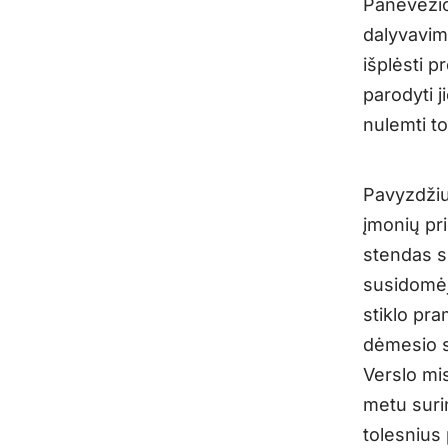
Panevėžio
dalyvavim
išplėsti p
parodyti j
nulemti to
Pavyzdžiui
įmonių pr
stendas su
susidomėj
stiklo pra
dėmesio s
Verslo mis
metu suri
tolesnius 