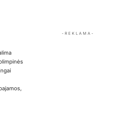
- R E K L A M A -
alima
 olimpinės
ingai
 pajamos,