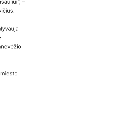
sauliui“, –
ičius.
alyvauja
e
Panevėžio
 miesto