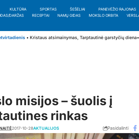
KULTŪRA
SPORTAS
ŠEŠĖLIAI
PANEVĖŽIO RAJONAS
ODAS/DARŽAS
RECEPTAI
NAMŲ GIDAS
MOKSLO ORBITA
VERSL
tvirtadienis
• Kristaus atsimainymas, Tarptautinė garstyčių diena
•
lo misijos – šuolis į
tautines rinkas
Pasidalinti
NAITĖ
2017-10-28
AKTUALIJOS