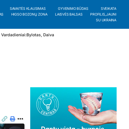
SAVAITĖS KLAUSIMAS
GYVENIMO BŪDAS
SVEIKATA
AS
HIGSO BOZONŲ ZONA
LAISVĖS BALSAS
PROFILIS_JAUNI
SU UKRAINA
 Vardadieniai:
Bylotas
,
Daiva