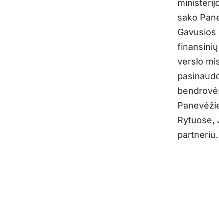
ministerij
sako Pane
Gavusios 
finansini
verslo mi
pasinaudo
bendrovės 
Panevėžie
Rytuose, 
partneriu.