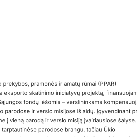
 prekybos, pramonės ir amatų rūmai (PPAR)
a eksporto skatinimo iniciatyvų projektą, finansuoja
ąjungos fondų lėšomis – verslininkams kompensuoj
o parodose ir verslo misijose išlaidų. Įgyvendinant p
ne į vieną parodą ir verslo misiją įvairiausiose šalyse.
i tarptautinėse parodose brangu, tačiau Ūkio