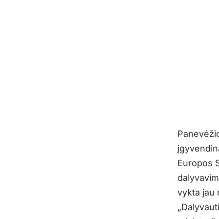
Panevėžio
įgyvendin
Europos S
dalyvavim
vykta jau 
„Dalyvaut