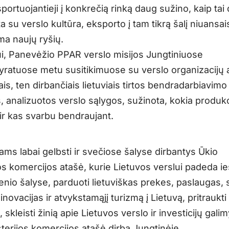
ortuojantieji į konkrečią rinką daug sužino, kaip tai d
a su verslo kultūra, eksporto į tam tikrą šalį niuansais
a naujų ryšių.
i, Panevėžio PPAR verslo misijos Jungtiniuose
ratuose metu susitikimuose su verslo organizacijų a
ais, ten dirbančiais lietuviais tirtos bendradarbiavimo
 analizuotos verslo sąlygos, sužinota, kokia produkci
i ir kas svarbu bendraujant.
ams labai gelbsti ir svečiose šalyse dirbantys Ūkio
os komercijos atašė, kurie Lietuvos verslui padeda ie
enio šalyse, parduoti lietuviškas prekes, paslaugas, s
inovacijas ir atvykstamąjį turizmą į Lietuvą, pritraukti
ų, skleisti žinią apie Lietuvos verslo ir investicijų gali
sterijos komercijos atašė dirba Jungtinėje