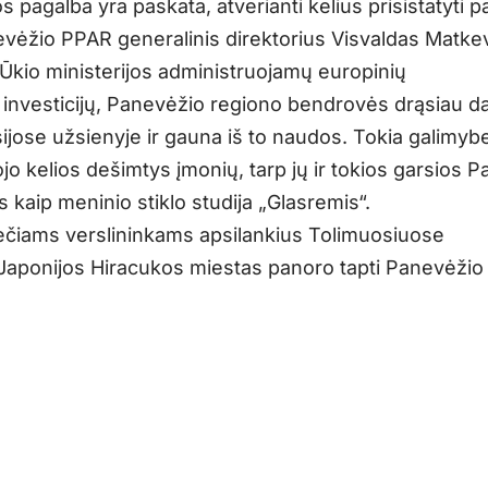
os pagalba yra paskata, atverianti kelius prisistatyti pa
vėžio PPAR generalinis direktorius Visvaldas Matkev
Ūkio ministerijos administruojamų europinių
ų investicijų, Panevėžio regiono bendrovės drąsiau d
sijose užsienyje ir gauna iš to naudos. Tokia galimyb
jo kelios dešimtys įmonių, tarp jų ir tokios garsios 
kaip meninio stiklo studija „Glasremis“.
čiams verslininkams apsilankius Tolimuosiuose
Japonijos Hiracukos miestas panoro tapti Panevėžio