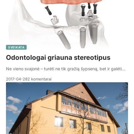
SVEIKATA
Odontologai griauna stereotipus
Ne vieno svajonė – turėti ne tik gražią šypseną, bet ir galėti…
2017-04-28
2 komentarai