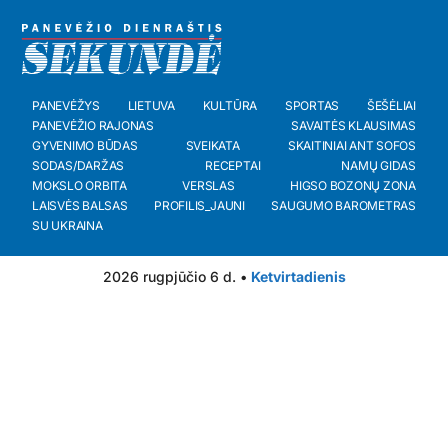
PANEVĖŽYS
LIETUVA
KULTŪRA
SPORTAS
ŠEŠĖLIAI
PANEVĖŽIO RAJONAS
SAVAITĖS KLAUSIMAS
GYVENIMO BŪDAS
SVEIKATA
SKAITINIAI ANT SOFOS
SODAS/DARŽAS
RECEPTAI
NAMŲ GIDAS
MOKSLO ORBITA
VERSLAS
HIGSO BOZONŲ ZONA
LAISVĖS BALSAS
PROFILIS_JAUNI
SAUGUMO BAROMETRAS
SU UKRAINA
2026 rugpjūčio 6 d. •
Ketvirtadienis