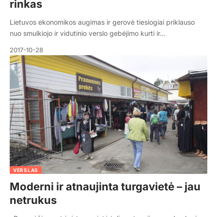
rinkas
Lietuvos ekonomikos augimas ir gerovė tiesiogiai priklauso
nuo smulkiojo ir vidutinio verslo gebėjimo kurti ir…
2017-10-28
VERSLAS
Moderni ir atnaujinta turgavietė – jau
netrukus