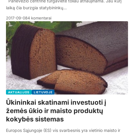
Panevėžio centrinė turgavietė toliau atnaujinama. Jau kurį
laiką čia burzgia statybininkų…
2017-09-08
4 komentarai
AKTUALIJOS
LIETUVOJE
Ūkininkai skatinami investuoti į
žemės ūkio ir maisto produktų
kokybės sistemas
Europos Sąjungoje (ES) vis svarbesnis yra vietinio maisto ir