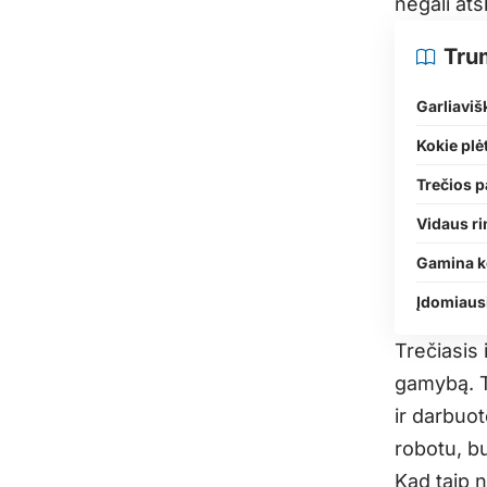
negali ats
Tru
Garliaviš
Kokie plė
Trečios 
Vidaus ri
Gamina k
Įdomiaus
Trečiasis 
gamybą. T
ir darbuo
robotu, b
Kad taip n