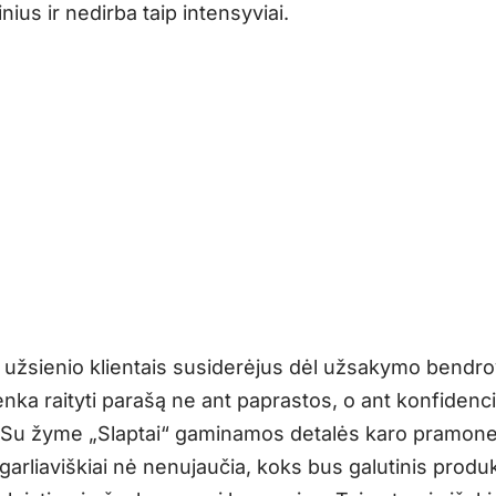
ius ir nedirba taip intensyviai.
 užsienio klientais susiderėjus dėl užsakymo bendr
nka raityti parašą ne ant paprastos, o ant konfidenci
. Su žyme „Slaptai“ gaminamos detalės karo pramone
garliaviškiai nė nenujaučia, koks bus galutinis produ