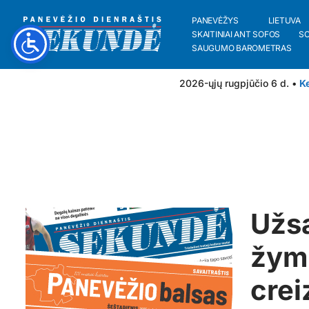
PANEVĖŽYS
LIETUVA
SKAITINIAI ANT SOFOS
S
SAUGUMO BAROMETRAS
2026-ųjų rugpjūčio 6 d. •
Ke
Užs
žymė
crei