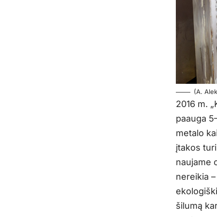
(A. Ale
2016 m. „
paauga 5–
metalo kai
įtakos tur
naujame c
nereikia –
ekologišk
šilumą kar