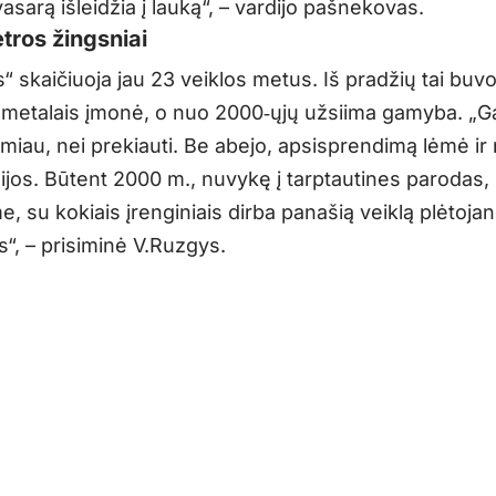
asarą išleidžia į lauką“, – vardijo pašnekovas.
ėtros žingsniai
 skaičiuoja jau 23 veiklos metus. Iš pradžių tai buvo
metalais įmonė, o nuo 2000‑ųjų užsiima gamyba. „G
miau, nei prekiauti. Be abejo, apsisprendimą lėmė ir
ijos. Būtent 2000 m., nuvykę į tarptautines parodas,
, su kokiais įrenginiais dirba panašią veiklą plėtoja
“, – prisiminė V.Ruzgys.