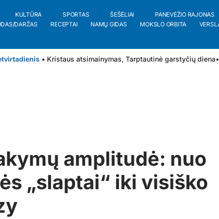
KULTŪRA
SPORTAS
ŠEŠĖLIAI
PANEVĖŽIO RAJONAS
ODAS/DARŽAS
RECEPTAI
NAMŲ GIDAS
MOKSLO ORBITA
VERSL
tvirtadienis
• Kristaus atsimainymas, Tarptautinė garstyčių diena
•
akymų amplitudė: nuo
s „slaptai“ iki visiško
zy