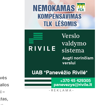
ovės
alios
- R E K L A M A -
i –
ktas,