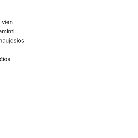
 vien
aminti
 naujosios
nčios