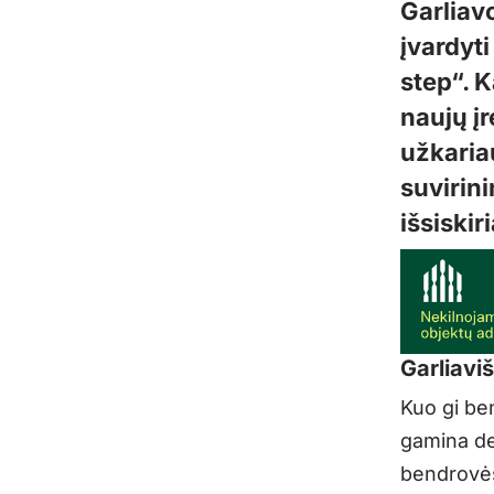
Garliav
įvardyti
step“. K
naujų įr
užkaria
suvirin
išsiskir
Garliavi
Kuo gi be
gamina de
bendrovės