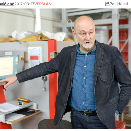
Pasidalinti
avičienė
2017-03-17
VERSLAS