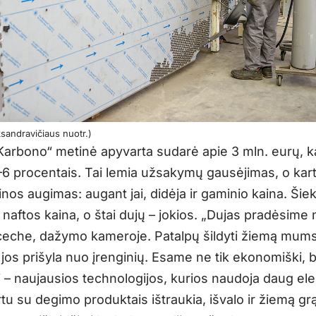
ksandravičiaus nuotr.)
Karbono“ metinė apyvarta sudarė apie 3 mln. eurų, k
6 procentais. Tai lemia užsakymų gausėjimas, o kart
nos augimas: augant jai, didėja ir gaminio kaina. Šiek
i naftos kaina, o štai dujų – jokios. „Dujas pradėsime 
eche, dažymo kameroje. Patalpų šildyti žiemą mum
 jos prišyla nuo įrenginių. Esame ne tik ekonomiški, b
i – naujausios technologijos, kurios naudoja daug ele
tu su degimo produktais ištraukia, išvalo ir žiemą grą