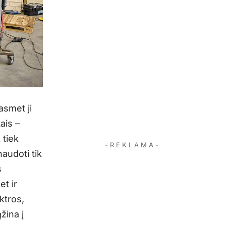
asmet ji
ais –
 tiek
- R E K L A M A -
naudoti tik
s
et ir
ktros,
žina į