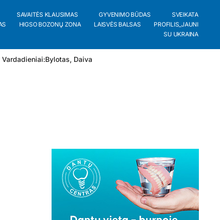
SAVAITĖS KLAUSIMAS
GYVENIMO BŪDAS
SVEIKATA
AS
HIGSO BOZONŲ ZONA
LAISVĖS BALSAS
PROFILIS_JAUNI
SU UKRAINA
 Vardadieniai:
Bylotas
,
Daiva