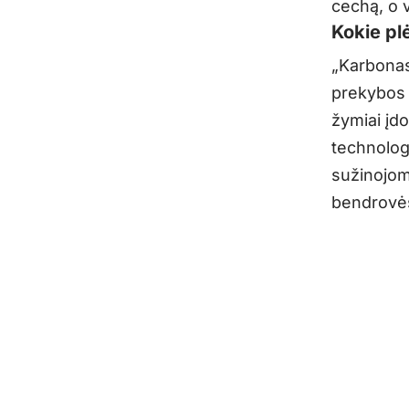
cechą, o v
Kokie pl
„Karbonas“
prekybos 
žymiai įdo
technolog
sužinojome
bendrovės