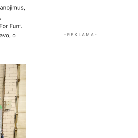
anojimus,
,
For Fun“.
- R E K L A M A -
avo, o