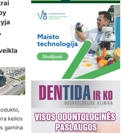
rai
 by
gyja
,
veikla
rodukto,
ra kelios
os gamina