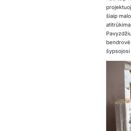
projektuo
šiaip mal
atitrūkim
Pavyzdžiu
bendrovė 
šypsojosi