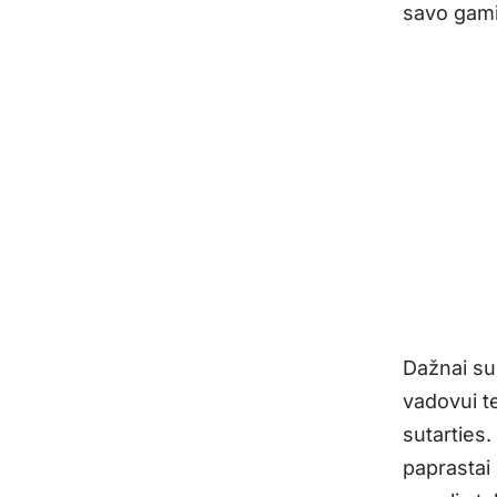
savo gamin
Dažnai su
vadovui te
sutarties
paprastai 