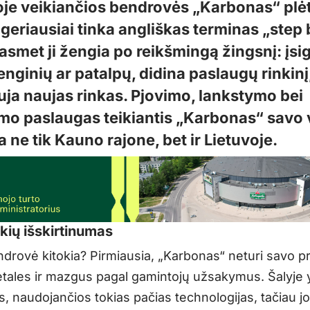
oje veikiančios bendrovės „Karbonas“ plėt
 geriausiai tinka angliškas terminas „step
asmet ji žengia po reikšmingą žingsnį: įsi
enginių ar patalpų, didina paslaugų rinkinį
uja naujas rinkas. Pjovimo, lankstymo bei
imo paslaugas teikiantis „Karbonas“ savo 
ia ne tik Kauno rajone, bet ir Lietuvoje.
škių išskirtinumas
ndrovė kitokia? Pirmiausia, „Karbonas“ neturi savo p
tales ir mazgus pagal gamintojų užsakymus. Šalyje y
, naudojančios tokias pačias technologijas, tačiau j