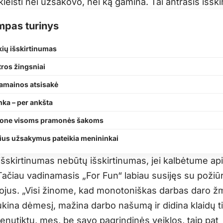
kleisti nei užsakovo, nei ką gamina. Tai antrasis išsk
mpas turinys
kių išskirtinumas
tros žingsniai
pamainos atsisakė
nka – per ankšta
one visoms pramonės šakoms
ius užsakymus pateikia menininkai
išskirtinumas nebūtų išskirtinumas, jei kalbėtume ap
ačiau vadinamasis „For Fun“ labiau susijęs su požiūr
tojus. „Visi žinome, kad monotoniškas darbas daro ž
ukina dėmesį, mažina darbo našumą ir didina klaidų t
enutiktų, mes, be savo pagrindinės veiklos, taip pat