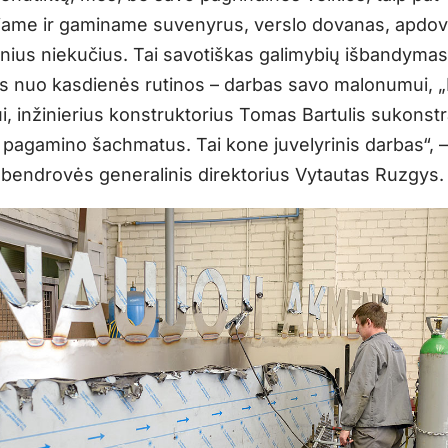
jame ir gaminame suvenyrus, verslo dovanas, apdov
onius niekučius. Tai savotiškas galimybių išbandymas
as nuo kasdienės rutinos – darbas savo malonumui, „
i, inžinierius konstruktorius Tomas Bartulis sukonstr
pagamino šachmatus. Tai kone juvelyrinis darbas“, –
 bendrovės generalinis direktorius Vytautas Ruzgys.