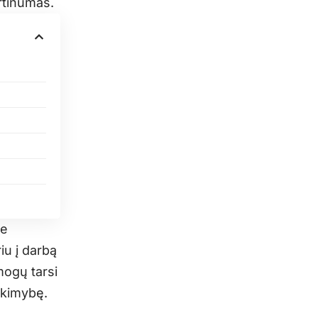
irtinumas.
ie
iu į darbą
mogų tarsi
ikimybę.