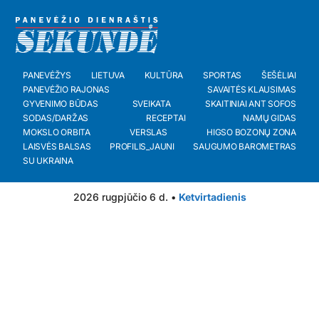
PANEVĖŽYS
LIETUVA
KULTŪRA
SPORTAS
ŠEŠĖLIAI
PANEVĖŽIO RAJONAS
SAVAITĖS KLAUSIMAS
GYVENIMO BŪDAS
SVEIKATA
SKAITINIAI ANT SOFOS
SODAS/DARŽAS
RECEPTAI
NAMŲ GIDAS
MOKSLO ORBITA
VERSLAS
HIGSO BOZONŲ ZONA
LAISVĖS BALSAS
PROFILIS_JAUNI
SAUGUMO BAROMETRAS
SU UKRAINA
2026 rugpjūčio 6 d. •
Ketvirtadienis