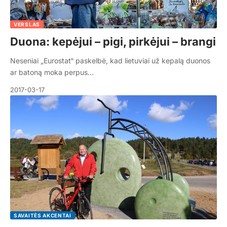
VERSLAS
Duona: kepėjui – pigi, pirkėjui – brangi
Neseniai „Eurostat“ paskelbė, kad lietuviai už kepalą duonos
ar batoną moka perpus…
2017-03-17
SAVAITĖS AKCENTAI