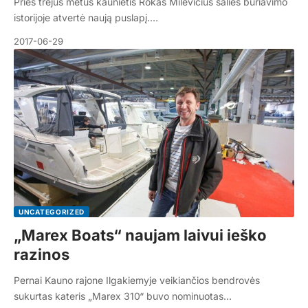
Prieš trejus metus kaunietis Rokas Milevičius šalies buriavimo
istorijoje atvertė naują puslapį.…
2017-06-29
UNCATEGORIZED
„Marex Boats“ naujam laivui ieško
razinos
Pernai Kauno rajone Ilgakiemyje veikiančios bendrovės
sukurtas kateris „Marex 310“ buvo nominuotas…