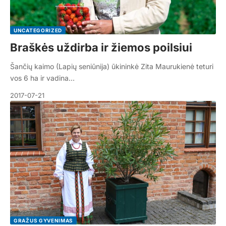
UNCATEGORIZED
Braškės uždirba ir žiemos poilsiui
Šančių kaimo (Lapių seniūnija) ūkininkė Zita Maurukienė teturi
vos 6 ha ir vadina…
2017-07-21
GRAŽUS GYVENIMAS