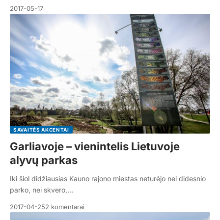
2017-05-17
SAVAITĖS AKCENTAI
Garliavoje – vienintelis Lietuvoje
alyvų parkas
Iki šiol didžiausias Kauno rajono miestas neturėjo nei didesnio
parko, nei skvero,…
2017-04-25
2 komentarai