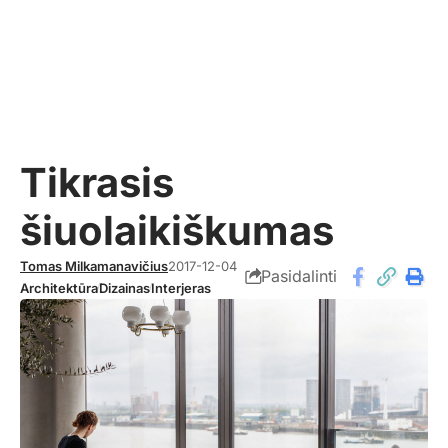
Tikrasis
šiuolaikiškumas
Tomas Milkamanavičius
2017-12-04
Pasidalinti
Architektūra
Dizainas
Interjeras