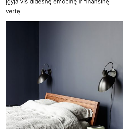
įgyja vis didesnę emocinę ir finansinę
vertę.