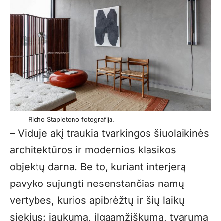
Richo Stapletono fotografija.
– Viduje akį traukia tvarkingos šiuolaikinės
architektūros ir modernios klasikos
objektų darna. Be to, kuriant interjerą
pavyko sujungti nesenstančias namų
vertybes, kurios apibrėžtų ir šių laikų
siekius: jaukumą, ilgaamžiškumą, tvarumą