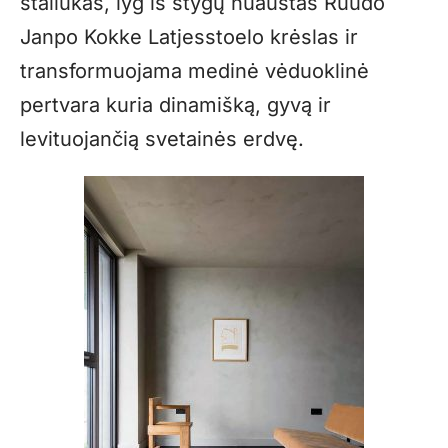
staliukas, lyg iš stygų nuaustas Ruudo
Janpo Kokke Latjesstoelo krėslas ir
transformuojama medinė vėduoklinė
pertvara kuria dinamišką, gyvą ir
levituojančią svetainės erdvę.