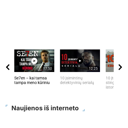
17:50
12:25
Se7en – kai tamsa
10 įsimintinų
10 įtemptų, 
tampa meno kūriniu
detektyvinių serialų
stingdančių 
istorijų
Naujienos iš interneto