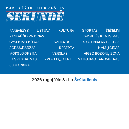
PANEVĖŽYS
LIETUVA
KULTŪRA
SPORTAS
ŠEŠĖLIAI
PANEVĖŽIO RAJONAS
SAVAITĖS KLAUSIMAS
GYVENIMO BŪDAS
SVEIKATA
SKAITINIAI ANT SOFOS
SODAS/DARŽAS
RECEPTAI
NAMŲ GIDAS
MOKSLO ORBITA
VERSLAS
HIGSO BOZONŲ ZONA
LAISVĖS BALSAS
PROFILIS_JAUNI
SAUGUMO BAROMETRAS
SU UKRAINA
2026 rugpjūčio 8 d. •
Šeštadienis