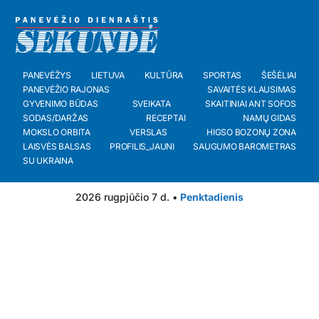
PANEVĖŽYS
LIETUVA
KULTŪRA
SPORTAS
ŠEŠĖLIAI
PANEVĖŽIO RAJONAS
SAVAITĖS KLAUSIMAS
GYVENIMO BŪDAS
SVEIKATA
SKAITINIAI ANT SOFOS
SODAS/DARŽAS
RECEPTAI
NAMŲ GIDAS
MOKSLO ORBITA
VERSLAS
HIGSO BOZONŲ ZONA
LAISVĖS BALSAS
PROFILIS_JAUNI
SAUGUMO BAROMETRAS
SU UKRAINA
2026 rugpjūčio 7 d. •
Penktadienis