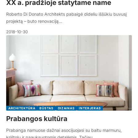
XX a. pradžioje statytame name
Roberto Di Donato Architekts pabaigė dideliu iššūkiu buvusį
projektą – buto renovaciją…
2018-10-30
ARCHITEKTŪRA
BŪSTAS
DIZAINAS
INTERJERAS
Prabangos kultūra
Prabanga namuose dažnai asocijuojasi su baltu marmuru,
krištolu ir paauksuotomis detalėmis. Tačiau…