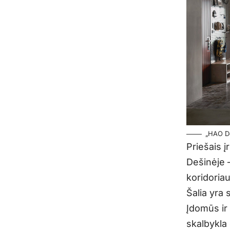
„HAO De
Priešais į
Dešinėje –
koridoria
Šalia yra 
Įdomūs ir
skalbykla