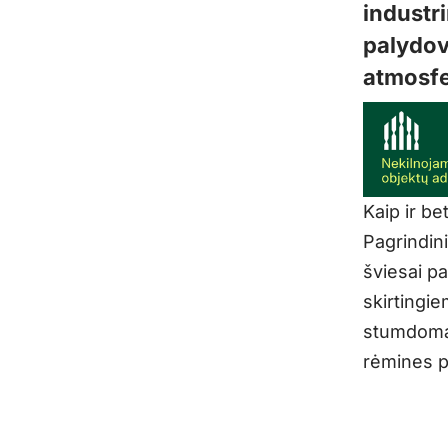
industr
palydovė
atmosfe
Kaip ir be
Pagrindini
šviesai pat
skirtingie
stumdomas 
rėmines pe