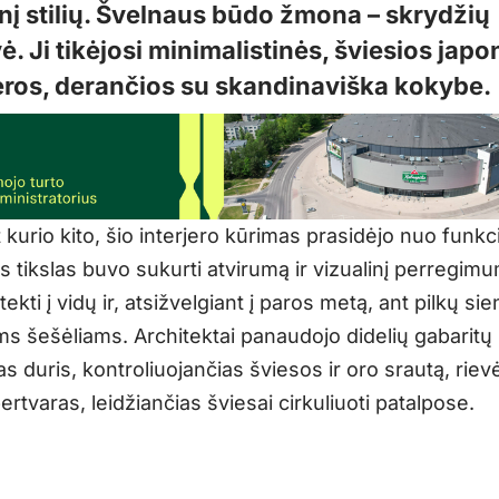
inį stilių. Švelnaus būdo žmona – skrydžių
. Ji tikėjosi minimalistinės, šviesios jap
ros, derančios su skandinaviška kokybe.
t kurio kito, šio interjero kūrimas prasidėjo nuo funkci
s tikslas buvo sukurti atvirumą ir vizualinį perregimum
ekti į vidų ir, atsižvelgiant į paros metą, ant pilkų sie
ms šešėliams. Architektai panaudojo didelių gabaritų
duris, kontroliuojančias šviesos ir oro srautą, rievė
rtvaras, leidžiančias šviesai cirkuliuoti patalpose.