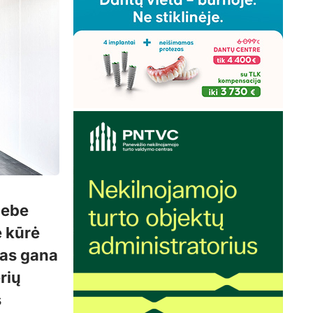
nebe
e kūrė
das gana
rių
s