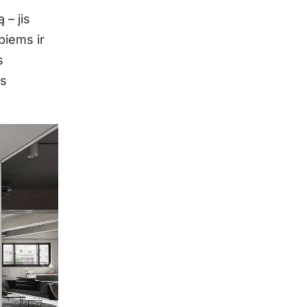
 – jis
biems ir
s
as