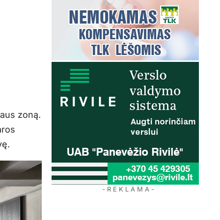
iaus zoną.
aros
vę.
- R E K L A M A -