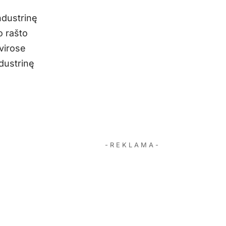
industrinę
o rašto
tvirose
ndustrinę
- R E K L A M A -