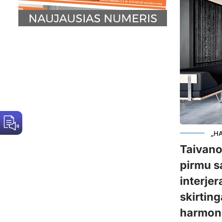
„HA
Taivano
pirmu s
interje
skirting
harmoni