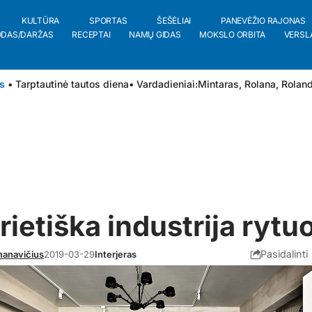
KULTŪRA
SPORTAS
ŠEŠĖLIAI
PANEVĖŽIO RAJONAS
ODAS/DARŽAS
RECEPTAI
NAMŲ GIDAS
MOKSLO ORBITA
VERSL
s
• Tarptautinė tautos diena
• Vardadieniai:
Mintaras
,
Rolana
,
Rolan
rietiška industrija rytu
Pasidalinti
anavičius
2019-03-29
Interjeras