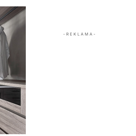
- R E K L A M A -