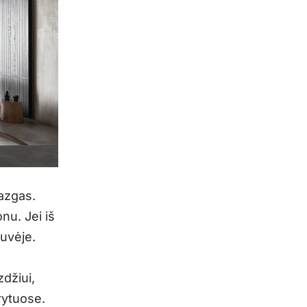
mazgas.
nu. Jei iš
tuvėje.
džiui,
rytuose.