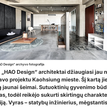
O Design“ archyvo fotografija
 „HAO Design“ architektai džiaugiasi jau 
avo projektu Kaohsiung mieste. Šį kartą ji
rą jaunai šeimai. Sutuoktinių gyvenimo bū
as, todėl reikėjo sukurti skirtingų charakte
ją. Vyras – statybų inžinierius, mėgstanti