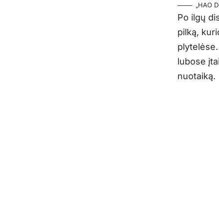
„HAO De
Po ilgų di
pilką, kur
plytelėse.
lubose įta
nuotaiką.