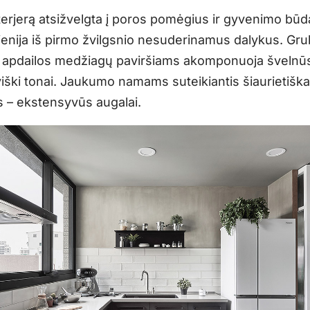
terjerą atsižvelgta į poros pomėgius ir gyvenimo būdą
vienija iš pirmo žvilgsnio nesuderinamus dalykus. Gru
apdailos medžiagų paviršiams akomponuoja švelnū
iški tonai. Jaukumo namams suteikiantis šiaurietišk
 – ekstensyvūs augalai.