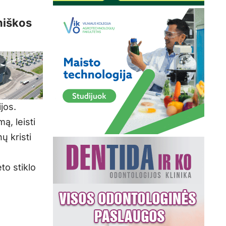
oniškos
jos.
ą, leisti
nų kristi
to stiklo