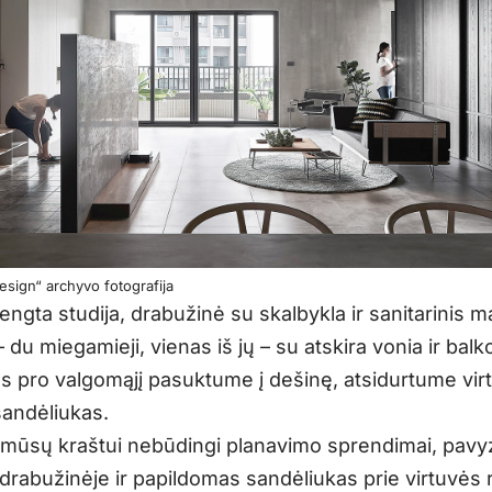
sign“ archyvo fotografija
rengta studija, drabužinė su skalbykla ir sanitarinis 
 du miegamieji, vienas iš jų – su atskira vonia ir balko
us pro valgomąjį pasuktume į dešinę, atsidurtume vir
sandėliukas.
 mūsų kraštui nebūdingi planavimo sprendimai, pavyz
 drabužinėje ir papildomas sandėliukas prie virtuvės 