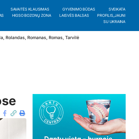
SAVAITĖS KLAUSIMAS
GYVENIMO BŪDAS
SVEIKATA
AS
HIGSO BOZONŲ ZONA
LAISVĖS BALSAS
PROFILIS_JAUNI
SU UKRAINA
da
,
Rolandas
,
Romanas
,
Romas
,
Tarvilė
ose