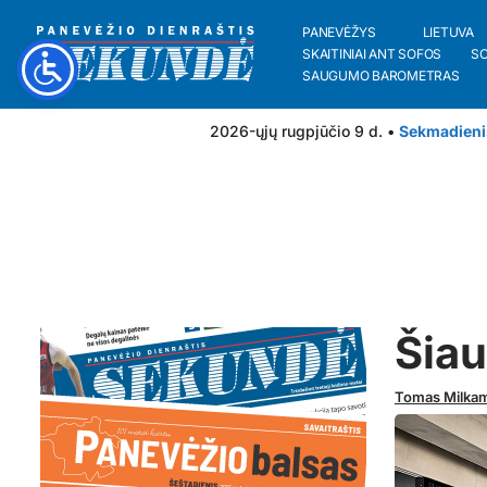
PANEVĖŽYS
LIETUVA
SKAITINIAI ANT SOFOS
S
SAUGUMO BAROMETRAS
2026-ųjų rugpjūčio 9 d. •
Sekmadieni
Šiau
Tomas Milkam