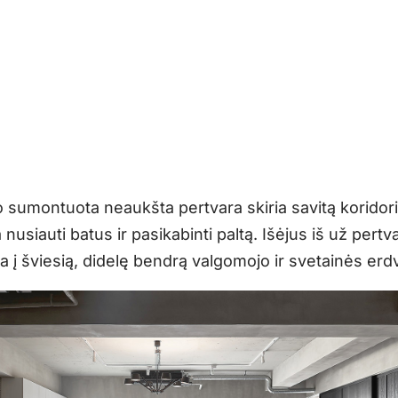
mo sumontuota neaukšta pertvara skiria savitą koridor
 nusiauti batus ir pasikabinti paltą. Išėjus iš už pertv
 į šviesią, didelę bendrą valgomojo ir svetainės erd