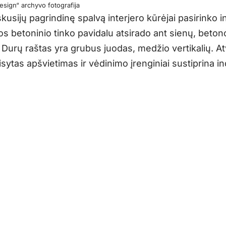
sign“ archyvo fotografija
skusijų pagrindinę spalvą interjero kūrėjai pasirinko 
ios betoninio tinko pavidalu atsirado ant sienų, beton
 Durų raštas yra grubus juodas, medžio vertikalių. A
isytas apšvietimas ir vėdinimo įrenginiai sustiprina i