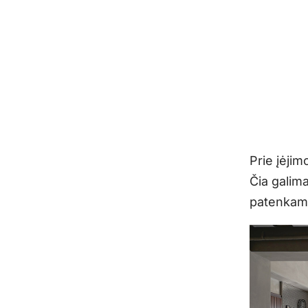
Prie įėji
Čia galima
patenkama