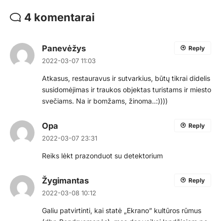
4 komentarai
Panevėžys
Reply
2022-03-07 11:03
Atkasus, restauravus ir sutvarkius, būtų tikrai didelis
susidomėjimas ir traukos objektas turistams ir miesto
svečiams. Na ir bomžams, žinoma..:))))
Opa
Reply
2022-03-07 23:31
Reiks lėkt prazonduot su detektorium
Žygimantas
Reply
2022-03-08 10:12
Galiu patvirtinti, kai statė „Ekrano” kultūros rūmus