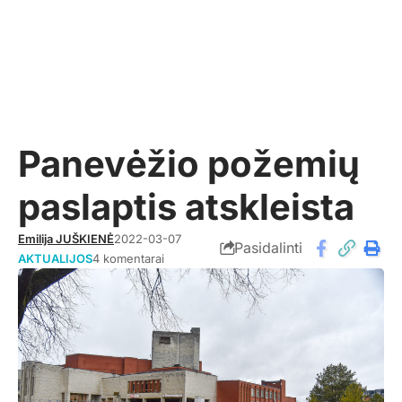
Panevėžio požemių
paslaptis atskleista
Emilija JUŠKIENĖ
2022-03-07
Pasidalinti
AKTUALIJOS
4 komentarai