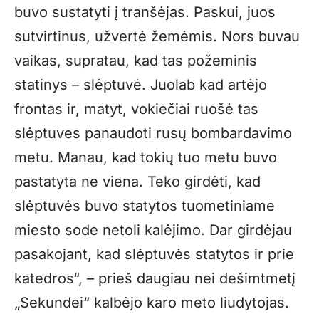
buvo sustatyti į tranšėjas. Paskui, juos
sutvirtinus, užvertė žemėmis. Nors buvau
vaikas, supratau, kad tas požeminis
statinys – slėptuvė. Juolab kad artėjo
frontas ir, matyt, vokiečiai ruošė tas
slėptuves panaudoti rusų bombardavimo
metu. Manau, kad tokių tuo metu buvo
pastatyta ne viena. Teko girdėti, kad
slėptuvės buvo statytos tuometiniame
miesto sode netoli kalėjimo. Dar girdėjau
pasakojant, kad slėptuvės statytos ir prie
katedros“, – prieš daugiau nei dešimtmetį
„Sekundei“ kalbėjo karo meto liudytojas.