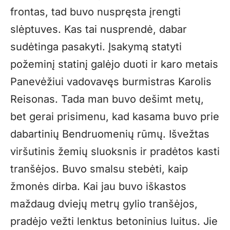
frontas, tad buvo nuspręsta įrengti
slėptuves. Kas tai nusprendė, dabar
sudėtinga pasakyti. Įsakymą statyti
požeminį statinį galėjo duoti ir karo metais
Panevėžiui vadovavęs burmistras Karolis
Reisonas. Tada man buvo dešimt metų,
bet gerai prisimenu, kad kasama buvo prie
dabartinių Bendruomenių rūmų. Išvežtas
viršutinis žemių sluoksnis ir pradėtos kasti
tranšėjos. Buvo smalsu stebėti, kaip
žmonės dirba. Kai jau buvo iškastos
maždaug dviejų metrų gylio tranšėjos,
pradėjo vežti lenktus betoninius luitus. Jie