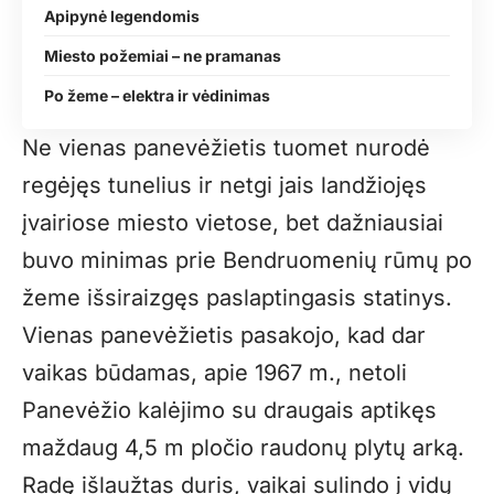
Apipynė legendomis
Miesto požemiai – ne pramanas
Po žeme – elektra ir vėdinimas
Ne vienas panevėžietis tuomet nurodė
regėjęs tunelius ir netgi jais landžiojęs
įvairiose miesto vietose, bet dažniausiai
buvo minimas prie Bendruomenių rūmų po
žeme išsiraizgęs paslaptingasis statinys.
Vienas panevėžietis pasakojo, kad dar
vaikas būdamas, apie 1967 m., netoli
Panevėžio kalėjimo su draugais aptikęs
maždaug 4,5 m pločio raudonų plytų arką.
Radę išlaužtas duris, vaikai sulindo į vidų