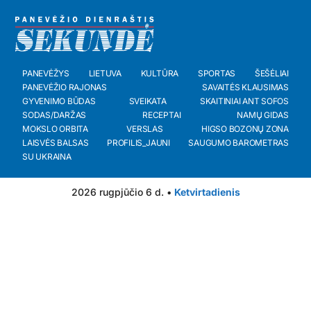
PANEVĖŽYS
LIETUVA
KULTŪRA
SPORTAS
ŠEŠĖLIAI
PANEVĖŽIO RAJONAS
SAVAITĖS KLAUSIMAS
GYVENIMO BŪDAS
SVEIKATA
SKAITINIAI ANT SOFOS
SODAS/DARŽAS
RECEPTAI
NAMŲ GIDAS
MOKSLO ORBITA
VERSLAS
HIGSO BOZONŲ ZONA
LAISVĖS BALSAS
PROFILIS_JAUNI
SAUGUMO BAROMETRAS
SU UKRAINA
2026 rugpjūčio 6 d. •
Ketvirtadienis