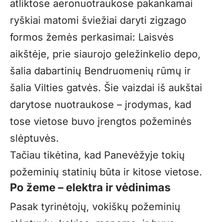
atliktose aeronuotraukose pakankamai
ryškiai matomi šviežiai daryti zigzago
formos žemės perkasimai: Laisvės
aikštėje, prie siaurojo geležinkelio depo,
šalia dabartinių Bendruomenių rūmų ir
šalia Vilties gatvės. Šie vaizdai iš aukštai
darytose nuotraukose – įrodymas, kad
tose vietose buvo įrengtos požeminės
slėptuvės.
Tačiau tikėtina, kad Panevėžyje tokių
požeminių statinių būta ir kitose vietose.
Po žeme – elektra ir vėdinimas
Pasak tyrinėtojų, vokiškų požeminių