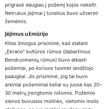
prigrasė daugiau į požemį kojos nekelti.
Netrukus įėjimai į tunelius buvo užversti
žemėmis.
Įėjimus užmūrijo
Kitas žmogus prisiminė, kad statant
„Ekrano“ kultūros rūmus (dabartinius
Bendruomenių rūmus) buvo atkasti
požemiai, po kuriuos tuomet landžiojo
paaugliai. Jis prisiminė, jog tai buvo
arkiniai požeminiai keliai su juose kas 20–
30 metrų įrengtomis nišomis. Požemio
sienos buvusios molinės, vietomis molis