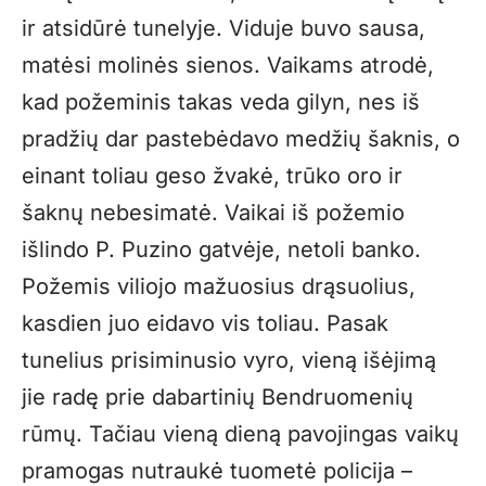
ir atsidūrė tunelyje. Viduje buvo sausa,
matėsi molinės sienos. Vaikams atrodė,
kad požeminis takas veda gilyn, nes iš
pradžių dar pastebėdavo medžių šaknis, o
einant toliau geso žvakė, trūko oro ir
šaknų nebesimatė. Vaikai iš požemio
išlindo P. Puzino gatvėje, netoli banko.
Požemis viliojo mažuosius drąsuolius,
kasdien juo eidavo vis toliau. Pasak
tunelius prisiminusio vyro, vieną išėjimą
jie radę prie dabartinių Bendruomenių
rūmų. Tačiau vieną dieną pavojingas vaikų
pramogas nutraukė tuometė policija –