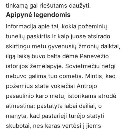
tinkamą gal riešutams daužyti.
Apipynė legendomis
Informacija apie tai, kokia požeminių
tunelių paskirtis ir kaip juose atsirado
skirtingu metu gyvenusių žmonių daiktai,
ilgą laiką buvo balta dėmė Panevėžio
istorijos žemėlapyje. Sovietmečiu netgi
nebuvo galima tuo domėtis. Mintis, kad
požemius statė vokiečiai Antrojo
pasaulinio karo metu, istorikams atrodė
atmestina: pastatyta labai dailiai, o
manyta, kad pastarieji turėjo statyti
skubotai, nes karas vertėsi į jiems