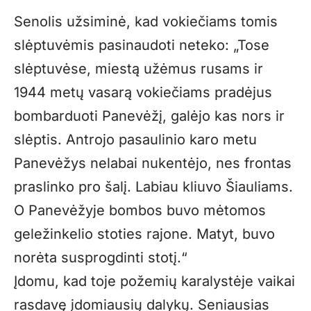
Senolis užsiminė, kad vokiečiams tomis
slėptuvėmis pasinaudoti neteko: „Tose
slėptuvėse, miestą užėmus rusams ir
1944 metų vasarą vokiečiams pradėjus
bombarduoti Panevėžį, galėjo kas nors ir
slėptis. Antrojo pasaulinio karo metu
Panevėžys nelabai nukentėjo, nes frontas
praslinko pro šalį. Labiau kliuvo Šiauliams.
O Panevėžyje bombos buvo mėtomos
geležinkelio stoties rajone. Matyt, buvo
norėta susprogdinti stotį.“
Įdomu, kad toje požemių karalystėje vaikai
rasdavę įdomiausių dalykų. Seniausias