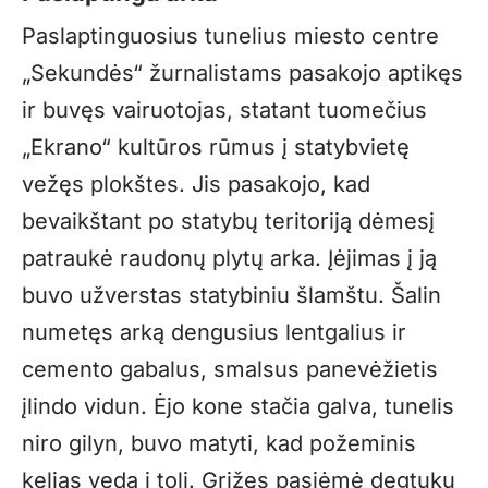
Paslaptinguosius tunelius miesto centre
„Sekundės“ žurnalistams pasakojo aptikęs
ir buvęs vairuotojas, statant tuomečius
„Ekrano“ kultūros rūmus į statybvietę
vežęs plokštes. Jis pasakojo, kad
bevaikštant po statybų teritoriją dėmesį
patraukė raudonų plytų arka. Įėjimas į ją
buvo užverstas statybiniu šlamštu. Šalin
numetęs arką dengusius lentgalius ir
cemento gabalus, smalsus panevėžietis
įlindo vidun. Ėjo kone stačia galva, tunelis
niro gilyn, buvo matyti, kad požeminis
kelias veda į tolį. Grįžęs pasiėmė degtukų