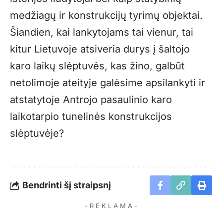
medžiagų ir konstrukcijų tyrimų objektai.
Šiandien, kai lankytojams tai vienur, tai
kitur Lietuvoje atsiveria durys į šaltojo
karo laikų slėptuvės, kas žino, galbūt
netolimoje ateityje galėsime apsilankyti ir
atstatytoje Antrojo pasaulinio karo
laikotarpio tunelinės konstrukcijos
slėptuvėje?
Bendrinti šį straipsnį
- R E K L A M A -