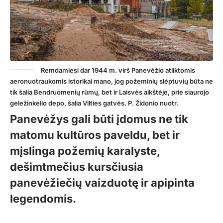
Remdamiesi dar 1944 m. virš Panevėžio atliktomis
aeronuotraukomis istorikai mano, jog požeminių slėptuvių būta ne
tik šalia Bendruomenių rūmų, bet ir Laisvės aikštėje, prie siaurojo
geležinkelio depo, šalia Vilties gatvės. P. Židonio nuotr.
Panevėžys gali būti įdomus ne tik
matomu kultūros paveldu, bet ir
mįslinga požemių karalyste,
dešimtmečius kursčiusia
panevėžiečių vaizduotę ir apipinta
legendomis.