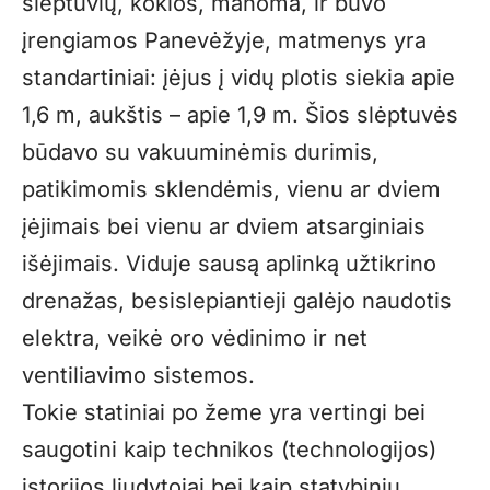
slėptuvių, kokios, manoma, ir buvo
įrengiamos Panevėžyje, matmenys yra
standartiniai: įėjus į vidų plotis siekia apie
1,6 m, aukštis – apie 1,9 m. Šios slėptuvės
būdavo su vakuuminėmis durimis,
patikimomis sklendėmis, vienu ar dviem
įėjimais bei vienu ar dviem atsarginiais
išėjimais. Viduje sausą aplinką užtikrino
drenažas, besislepiantieji galėjo naudotis
elektra, veikė oro vėdinimo ir net
ventiliavimo sistemos.
Tokie statiniai po žeme yra vertingi bei
saugotini kaip technikos (technologijos)
istorijos liudytojai bei kaip statybinių