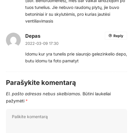
(dbr. Bendruomenės), mes dar vaikai landžiojom po
tuos tunelius. Jie nebuvo raudonų plytų, jie buvo
betoniniai ir su skylutėmis, pro kurias jautėsi
ventiliavimasis
Depas
Reply
2022-03-09 17:30
Idomu kur yra tunelis prie siaurojo gelezinkelio depo,
butu idomu ta foto pamatyt
Parašykite komentarą
El. pašto adresas nebus skelbiamas.
Būtini laukeliai
pažymėti
*