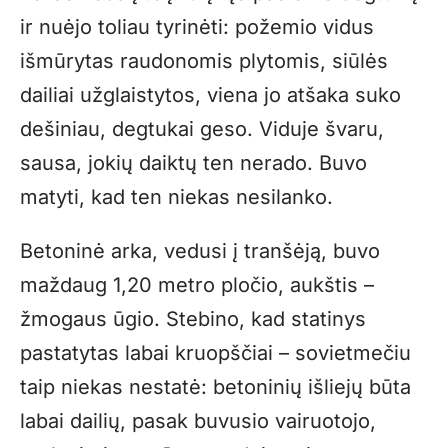
ir nuėjo toliau tyrinėti: požemio vidus
išmūrytas raudonomis plytomis, siūlės
dailiai užglaistytos, viena jo atšaka suko
dešiniau, degtukai geso. Viduje švaru,
sausa, jokių daiktų ten nerado. Buvo
matyti, kad ten niekas nesilanko.
Betoninė arka, vedusi į tranšėją, buvo
maždaug 1,20 metro pločio, aukštis –
žmogaus ūgio. Stebino, kad statinys
pastatytas labai kruopščiai – sovietmečiu
taip niekas nestatė: betoninių išliejų būta
labai dailių, pasak buvusio vairuotojo,