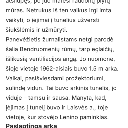
atsilupęs, po juo matėsi raudonų plytų
mūras. Netrukus iš ten vaikus irgi imta
vaikyti, o įėjimai į tunelius užversti
šiukšlėmis ir užmūryti.
Panevėžietis žurnalistams netgi parodė
šalia Bendruomenių rūmų, tarp eglaičių,
išlikusią ventiliacijos angą. Jo nuomone,
šioje vietoje 1962-aisiais buvo 1,5 m arka.
Vaikai, pasišviesdami prožektoriumi,
sulindę vidun. Tai buvo arkinis tunelis, jo
viduje – tamsu ir sausa. Manyta, kad,
įėjimas į tunelį buvo ir Laisvės a., toje
vietoje, kur stovėjo Lenino paminklas.
Paslaptinga arka