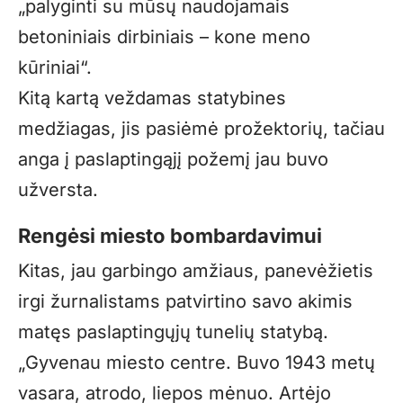
„palyginti su mūsų naudojamais
betoniniais dirbiniais – kone meno
kūriniai“.
Kitą kartą veždamas statybines
medžiagas, jis pasiėmė prožektorių, tačiau
anga į paslaptingąjį požemį jau buvo
užversta.
Rengėsi miesto bombardavimui
Kitas, jau garbingo amžiaus, panevėžietis
irgi žurnalistams patvirtino savo akimis
matęs paslaptingųjų tunelių statybą.
„Gyvenau miesto centre. Buvo 1943 metų
vasara, atrodo, liepos mėnuo. Artėjo