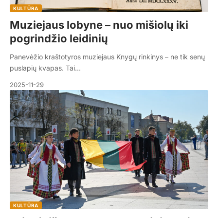
KULTŪRA
Muziejaus lobyne – nuo mišiolų iki
pogrindžio leidinių
Panevėžio kraštotyros muziejaus Knygų rinkinys – ne tik senų
puslapių kvapas. Tai…
2025-11-29
KULTŪRA