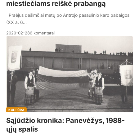
miestiečiams reiškė prabangą
Praėjus dešimčiai metų po Antrojo pasaulinio karo pabaigos
(XX a. 6…
2020-02-28
6 komentarai
KULTŪRA
Sąjūdžio kronika: Panevėžys, 1988-
ųjų spalis