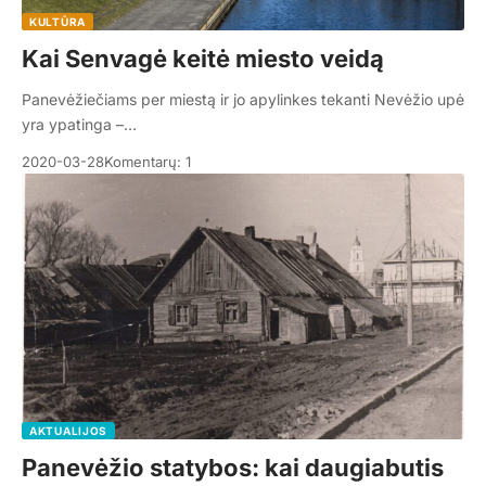
KULTŪRA
Kai Senvagė keitė miesto veidą
Panevėžiečiams per miestą ir jo apylinkes tekanti Nevėžio upė
yra ypatinga –…
2020-03-28
Komentarų: 1
AKTUALIJOS
Panevėžio statybos: kai daugiabutis