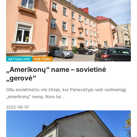
AKTUALIJOS
KULTŪRA
„Amerikonų“ name – sovietinė
„gerovė“
Giliu sovietmečiu visi žinojo, kur Panevėžyje rasti vadinamąjį
„amerikonų“ namą. Nors tai…
2022-08-07