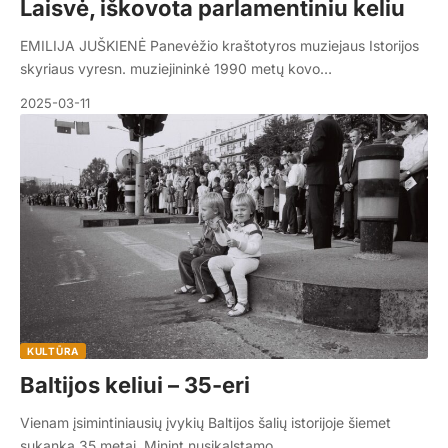
Laisvė, iškovota parlamentiniu keliu
EMILIJA JUŠKIENĖ Panevėžio kraštotyros muziejaus Istorijos
skyriaus vyresn. muziejininkė 1990 metų kovo…
2025-03-11
KULTŪRA
Baltijos keliui – 35-eri
Vienam įsimintiniausių įvykių Baltijos šalių istorijoje šiemet
sukanka 35 metai. Minint nusikalstamo…