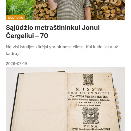
KULTŪRA
Sąjūdžio metraštininkui Jonui
Čergeliui – 70
Ne visi istorijos kūrėjai yra pirmose eilėse. Kai kurie lieka už
kadro,…
2026-07-19