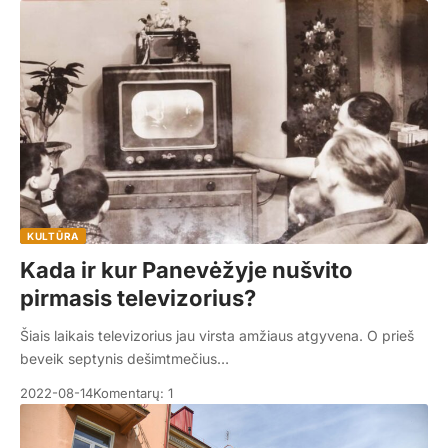
KULTŪRA
Kada ir kur Panevėžyje nušvito
pirmasis televizorius?
Šiais laikais televizorius jau virsta amžiaus atgyvena. O prieš
beveik septynis dešimtmečius…
2022-08-14
Komentarų: 1