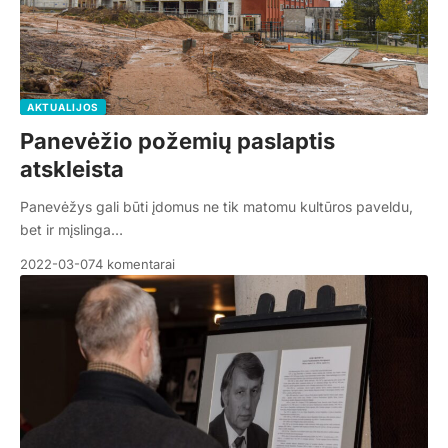
AKTUALIJOS
Panevėžio požemių paslaptis
atskleista
Panevėžys gali būti įdomus ne tik matomu kultūros paveldu,
bet ir mįslinga…
2022-03-07
4 komentarai