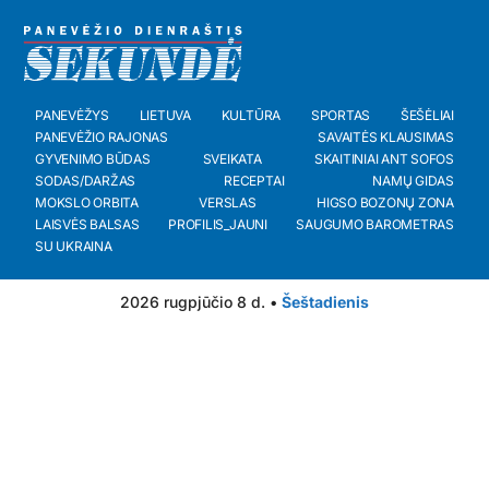
PANEVĖŽYS
LIETUVA
KULTŪRA
SPORTAS
ŠEŠĖLIAI
PANEVĖŽIO RAJONAS
SAVAITĖS KLAUSIMAS
GYVENIMO BŪDAS
SVEIKATA
SKAITINIAI ANT SOFOS
SODAS/DARŽAS
RECEPTAI
NAMŲ GIDAS
MOKSLO ORBITA
VERSLAS
HIGSO BOZONŲ ZONA
LAISVĖS BALSAS
PROFILIS_JAUNI
SAUGUMO BAROMETRAS
SU UKRAINA
2026 rugpjūčio 8 d. •
Šeštadienis