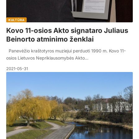
KULTŪRA
Kovo 11-osios Akto signataro Juliaus
Beinorto atminimo ženklai
Panevėžio kraštotyros muziejui perduoti 1990 m. Kovo 11-
osios Lietuvos Nepriklausomybės Akto…
2021-05-31