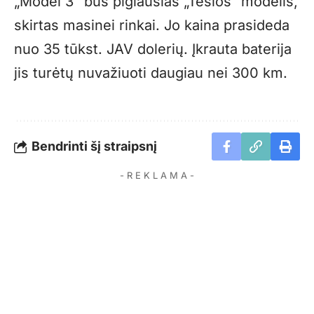
„Model 3“ bus pigiausias „Teslos“ modelis,
skirtas masinei rinkai. Jo kaina prasideda
nuo 35 tūkst. JAV dolerių. Įkrauta baterija
jis turėtų nuvažiuoti daugiau nei 300 km.
Bendrinti šį straipsnį
- R E K L A M A -