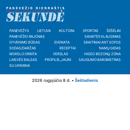
PANEVĖŽYS
LIETUVA
KULTŪRA
SPORTAS
ŠEŠĖLIAI
PANEVĖŽIO RAJONAS
SAVAITĖS KLAUSIMAS
GYVENIMO BŪDAS
SVEIKATA
SKAITINIAI ANT SOFOS
SODAS/DARŽAS
RECEPTAI
NAMŲ GIDAS
MOKSLO ORBITA
VERSLAS
HIGSO BOZONŲ ZONA
LAISVĖS BALSAS
PROFILIS_JAUNI
SAUGUMO BAROMETRAS
SU UKRAINA
2026 rugpjūčio 8 d. •
Šeštadienis