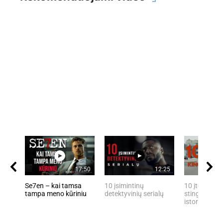
17:50
12:25
Se7en – kai tamsa
10 įsimintinų
10 įtemptų, 
tampa meno kūriniu
detektyvinių serialų
stingdančių 
istorijų