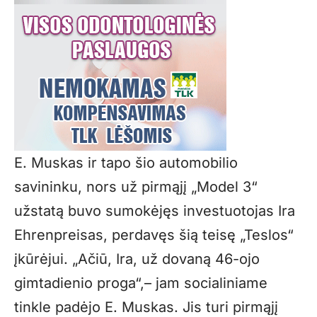
E. Muskas ir tapo šio automobilio
savininku, nors už pirmąjį „Model 3“
užstatą buvo sumokėjęs investuotojas Ira
Ehrenpreisas, perdavęs šią teisę „Teslos“
įkūrėjui. „Ačiū, Ira, už dovaną 46-ojo
gimtadienio proga“,– jam socialiniame
tinkle padėjo E. Muskas. Jis turi pirmąjį