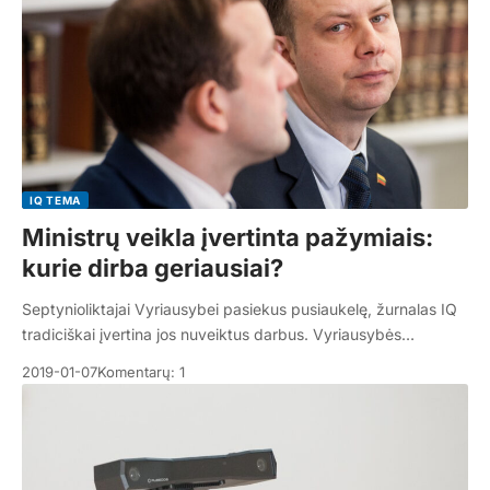
IQ TEMA
Ministrų veikla įvertinta pažymiais:
kurie dirba geriausiai?
Septynioliktajai Vyriausybei pasiekus pusiaukelę, žurnalas IQ
tradiciškai įvertina jos nuveiktus darbus. Vyriausybės…
2019-01-07
Komentarų: 1