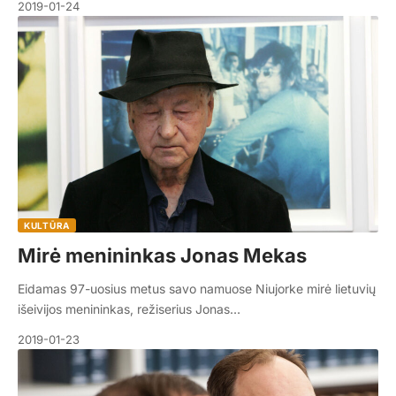
2019-01-24
KULTŪRA
Mirė menininkas Jonas Mekas
Eidamas 97-uosius metus savo namuose Niujorke mirė lietuvių
išeivijos menininkas, režiserius Jonas…
2019-01-23