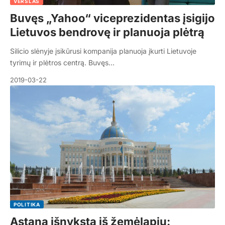
VERSLAS
Buvęs „Yahoo“ viceprezidentas įsigijo
Lietuvos bendrovę ir planuoja plėtrą
Silicio slėnyje įsikūrusi kompanija planuoja įkurti Lietuvoje
tyrimų ir plėtros centrą. Buvęs…
2019-03-22
POLITIKA
Astana išnyksta iš žemėlapių: