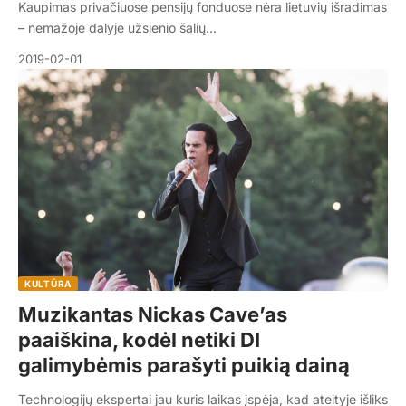
Kaupimas privačiuose pensijų fonduose nėra lietuvių išradimas
– nemažoje dalyje užsienio šalių…
2019-02-01
KULTŪRA
Muzikantas Nickas Cave’as
paaiškina, kodėl netiki DI
galimybėmis parašyti puikią dainą
Technologijų ekspertai jau kuris laikas įspėja, kad ateityje išliks