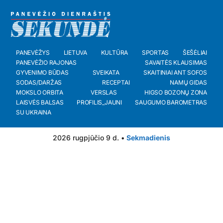
PANEVĖŽYS
LIETUVA
KULTŪRA
SPORTAS
ŠEŠĖLIAI
PANEVĖŽIO RAJONAS
SAVAITĖS KLAUSIMAS
GYVENIMO BŪDAS
SVEIKATA
SKAITINIAI ANT SOFOS
SODAS/DARŽAS
RECEPTAI
NAMŲ GIDAS
MOKSLO ORBITA
VERSLAS
HIGSO BOZONŲ ZONA
LAISVĖS BALSAS
PROFILIS_JAUNI
SAUGUMO BAROMETRAS
SU UKRAINA
2026 rugpjūčio 9 d. •
Sekmadienis