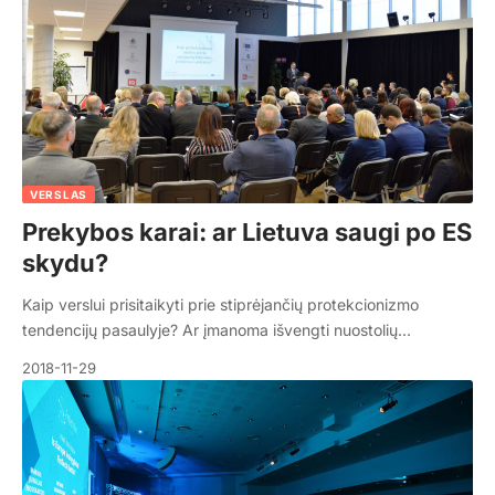
VERSLAS
Prekybos karai: ar Lietuva saugi po ES
skydu?
Kaip verslui prisitaikyti prie stiprėjančių protekcionizmo
tendencijų pasaulyje? Ar įmanoma išvengti nuostolių…
2018-11-29