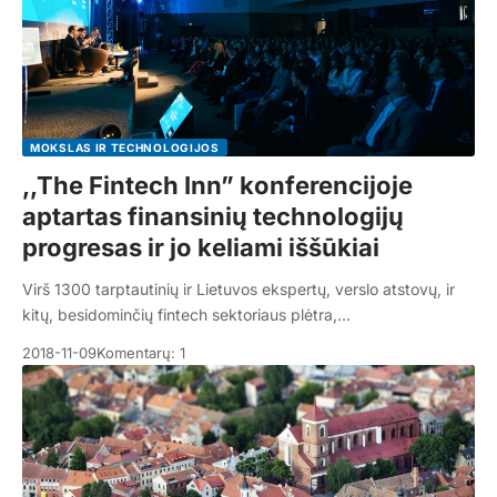
MOKSLAS IR TECHNOLOGIJOS
,,The Fintech Inn” konferencijoje
aptartas finansinių technologijų
progresas ir jo keliami iššūkiai
Virš 1300 tarptautinių ir Lietuvos ekspertų, verslo atstovų, ir
kitų, besidominčių fintech sektoriaus plėtra,…
2018-11-09
Komentarų: 1