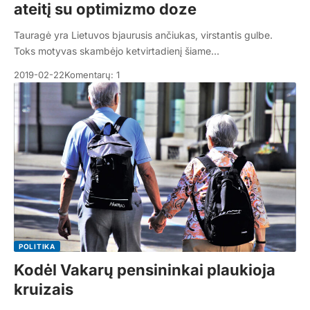
ateitį su optimizmo doze
Tauragė yra Lietuvos bjaurusis ančiukas, virstantis gulbe.
Toks motyvas skambėjo ketvirtadienį šiame…
2019-02-22
Komentarų: 1
POLITIKA
Kodėl Vakarų pensininkai plaukioja
kruizais