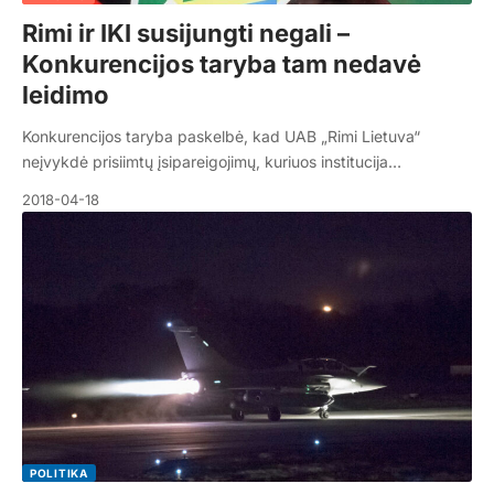
Rimi ir IKI susijungti negali –
Konkurencijos taryba tam nedavė
leidimo
Konkurencijos taryba paskelbė, kad UAB „Rimi Lietuva“
neįvykdė prisiimtų įsipareigojimų, kuriuos institucija…
2018-04-18
POLITIKA