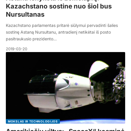
Kazachstano sostine nuo šiol bus
Nursultanas
Kazachstano parlamentas pritarė siūlymui pervadinti šalies
sostinę Astaną Nursultanu, antradienį netikėtai iš posto
pasitraukusio prezidento…
2019-03-20
MOKSLAS IR TECHNOLOGIJOS