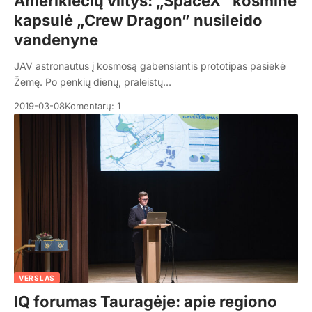
Amerikiečių viltys: „SpaceX“ kosminė
kapsulė „Crew Dragon” nusileido
vandenyne
JAV astronautus į kosmosą gabensiantis prototipas pasiekė
Žemę. Po penkių dienų, praleistų…
2019-03-08
Komentarų: 1
VERSLAS
IQ forumas Tauragėje: apie regiono