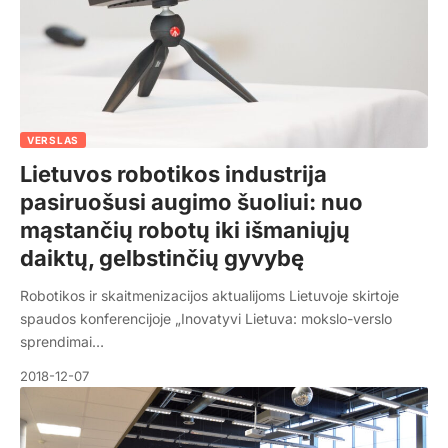
VERSLAS
Lietuvos robotikos industrija
pasiruošusi augimo šuoliui: nuo
mąstančių robotų iki išmaniųjų
daiktų, gelbstinčių gyvybę
Robotikos ir skaitmenizacijos aktualijoms Lietuvoje skirtoje
spaudos konferencijoje „Inovatyvi Lietuva: mokslo-verslo
sprendimai…
2018-12-07