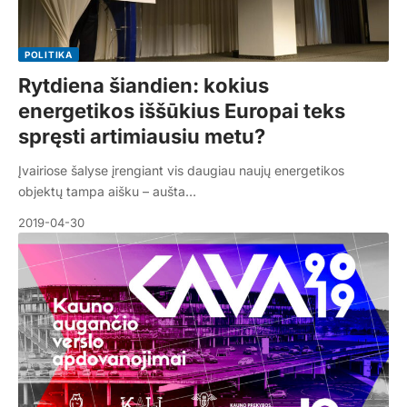
POLITIKA
Rytdiena šiandien: kokius
energetikos iššūkius Europai teks
spręsti artimiausiu metu?
Įvairiose šalyse įrengiant vis daugiau naujų energetikos
objektų tampa aišku – aušta…
2019-04-30