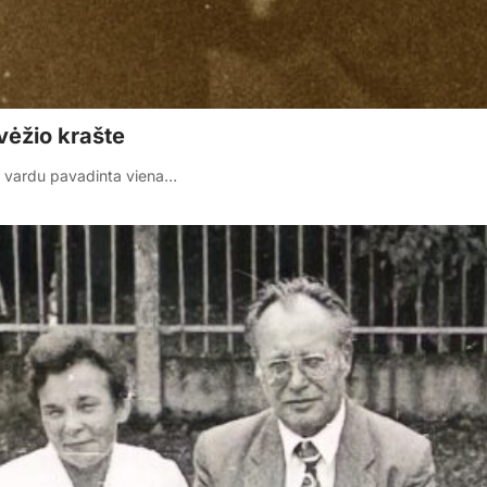
vėžio krašte
jo vardu pavadinta viena…