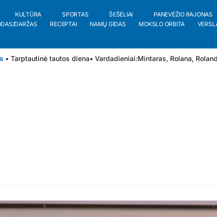
KULTŪRA
SPORTAS
ŠEŠĖLIAI
PANEVĖŽIO RAJONAS
ODAS/DARŽAS
RECEPTAI
NAMŲ GIDAS
MOKSLO ORBITA
VERSL
s
• Tarptautinė tautos diena
• Vardadieniai:
Mintaras
,
Rolana
,
Rolan