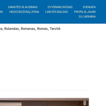
SAVAITĖS KLAUSIMAS
GYVENIMO BŪDAS
SVEIKATA
AS
HIGSO BOZONŲ ZONA
LAISVĖS BALSAS
PROFILIS_JAUNI
SU UKRAINA
da
,
Rolandas
,
Romanas
,
Romas
,
Tarvilė