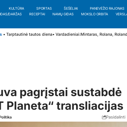
KULTŪRA
SPORTAS
ŠEŠĖLIAI
PANEVĖŽIO RAJONAS
ODAS/DARŽAS
RECEPTAI
NAMŲ GIDAS
MOKSLO ORBITA
VERSL
s
• Tarptautinė tautos diena
• Vardadieniai:
Mintaras
,
Rolana
,
Rolan
uva pagrįstai sustabdė
 Planeta“ transliacijas
Pasidalinti
Politika