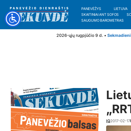
PANEVĖŽYS
LIETUVA
SKAITINIAI ANT SOFOS
S
SAUGUMO BAROMETRAS
2026-ųjų rugpjūčio 9 d. •
Sekmadieni
Liet
„RRT
IQ
2017-02-17