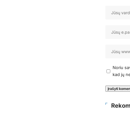
Noriu sav
kad jų ne
Rekom