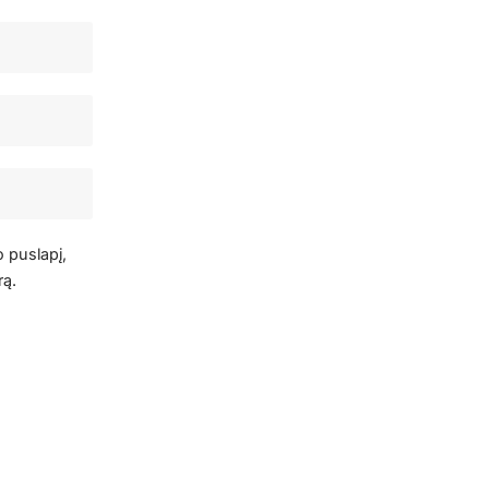
o puslapį,
rą.