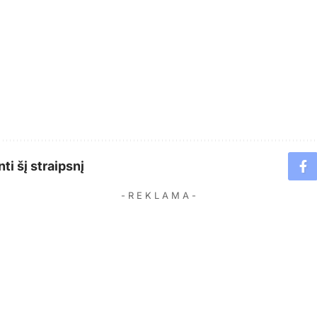
ti šį straipsnį
- R E K L A M A -