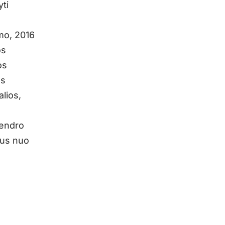
ti
mo, 2016
os
os
as
alios,
bendro
ius nuo