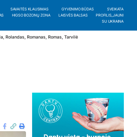
SAVAITĖS KLAUSIMAS
GYVENIMO BŪDAS
SVEIKATA
AS
HIGSO BOZONŲ ZONA
LAISVĖS BALSAS
PROFILIS_JAUNI
SU UKRAINA
da
,
Rolandas
,
Romanas
,
Romas
,
Tarvilė