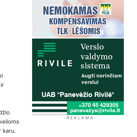
ėl
ir
džio
- R E K L A M A -
kelioms
r karu.