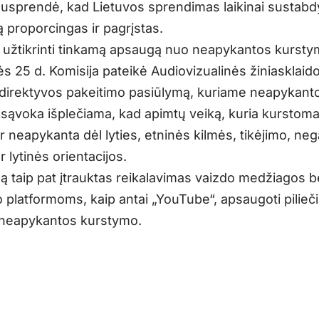
nusprendė, kad Lietuvos sprendimas laikinai sustabdy
ją proporcingas ir pagrįstas.
užtikrinti tinkamą apsaugą nuo neapykantos kursty
s 25 d. Komisija pateikė Audiovizualinės žiniasklaid
direktyvos pakeitimo pasiūlymą, kuriame neapykant
sąvoka išplečiama, kad apimtų veiką, kuria kurstom
 neapykanta dėl lyties, etninės kilmės, tikėjimo, neg
 lytinės orientacijos.
mą taip pat įtrauktas reikalavimas vaizdo medžiagos 
 platformoms, kaip antai „YouTube“, apsaugoti pilieč
 neapykantos kurstymo.