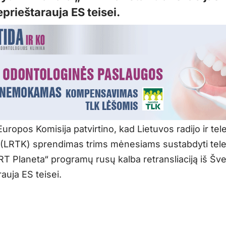
prieštarauja ES teisei.
uropos Komisija patvirtino, kad Lietuvos radijo ir tele
 (LRTK) sprendimas trims mėnesiams sustabdyti tele
RT Planeta“ programų rusų kalba retransliaciją iš Šve
auja ES teisei.