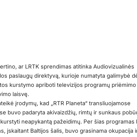
vertino, ar LRTK sprendimas atitinka Audiovizualinės
idos paslaugų direktyvą, kurioje numatyta galimybė d
os kurstymo apriboti televizijos programų priėmimo 
vimo laisvę.
ateikė įrodymų, kad „RTR Planeta“ transliuojamose
e buvo padaryta akivaizdžių, rimtų ir sunkaus pobū
kurstyti neapykantą pažeidimų. Per šias programas 
, įskaitant Baltijos šalis, buvo grasinama okupacija i