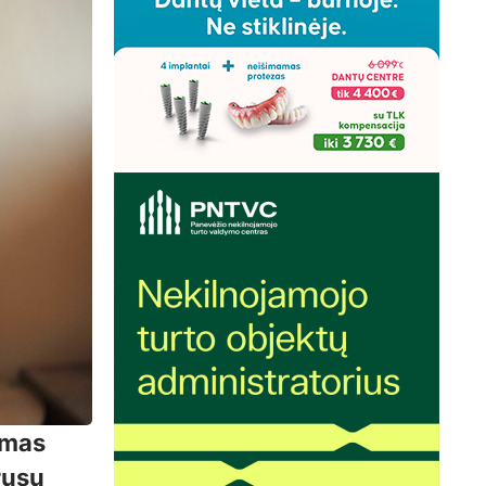
imas
rusų