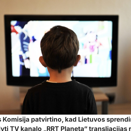
 Komisija patvirtino, kad Lietuvos sprend
yti TV kanalo „RRT Planeta“ transliacijas 