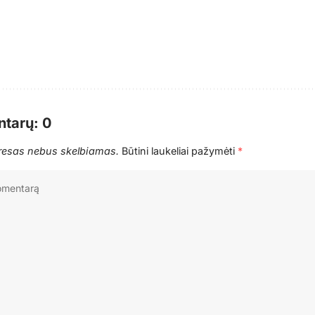
tarų: 0
dresas nebus skelbiamas.
Būtini laukeliai pažymėti
*