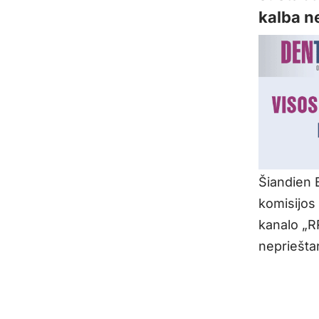
kalba ne
Šiandien E
komisijos
kanalo „R
neprieštar