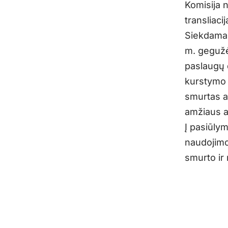
Komisija 
transliaci
Siekdama 
m. gegužė
paslaugų 
kurstymo 
smurtas ar
amžiaus ar
Į pasiūly
naudojimo
smurto ir