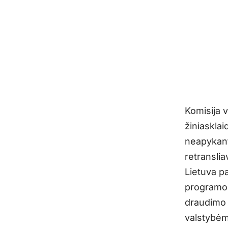
Komisija 
žiniaskla
neapykant
retranslia
Lietuva p
programos
draudimo 
valstybėms