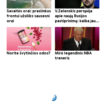
Latvijoje – jaunųjų