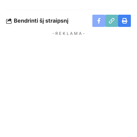
Bendrinti šį straipsnį
- R E K L A M A -