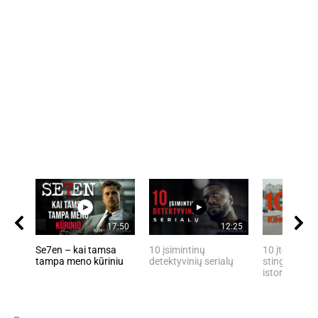
17:50
12:25
Se7en – kai tamsa
10 įsimintinų
10 įtemptų, 
tampa meno kūriniu
detektyvinių serialų
stingdančių 
istorijų