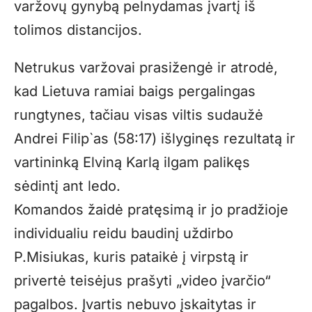
varžovų gynybą pelnydamas įvartį iš
tolimos distancijos.
Netrukus varžovai prasižengė ir atrodė,
kad Lietuva ramiai baigs pergalingas
rungtynes, tačiau visas viltis sudaužė
Andrei Filip`as (58:17) išlyginęs rezultatą ir
vartininką Elviną Karlą ilgam palikęs
sėdintį ant ledo.
Komandos žaidė pratęsimą ir jo pradžioje
individualiu reidu baudinį uždirbo
P.Misiukas, kuris pataikė į virpstą ir
privertė teisėjus prašyti „video įvarčio“
pagalbos. Įvartis nebuvo įskaitytas ir