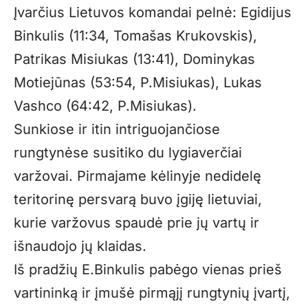
Įvarčius Lietuvos komandai pelnė: Egidijus
Binkulis (11:34, Tomašas Krukovskis),
Patrikas Misiukas (13:41), Dominykas
Motiejūnas (53:54, P.Misiukas), Lukas
Vashco (64:42, P.Misiukas).
Sunkiose ir itin intriguojančiose
rungtynėse susitiko du lygiaverčiai
varžovai. Pirmajame kėlinyje nedidelę
teritorinę persvarą buvo įgiję lietuviai,
kurie varžovus spaudė prie jų vartų ir
išnaudojo jų klaidas.
Iš pradžių E.Binkulis pabėgo vienas prieš
vartininką ir įmušė pirmąjį rungtynių įvartį,