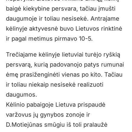
baigė kiekybine persvara, tačiau įmušti
daugumoje ir toliau nesisekė. Antrajame
kėlinyje aktyvesnė buvo Lietuvos rinktinė
ir pagal metimus pirmavo 10-5.
Trečiajame kėlinyje lietuviai turėjo ryškią
persvarą, kurią padovanojo patys rumunai
ėmę prasiženginėti vienas po kito. Tačiau
ir toliau niekaip nesisekė realizuoti
daugumos.
Kėlinio pabaigoje Lietuva prispaudė
varžovus jų gynybos zonoje ir
D.Motiejūnas smūgiu iš toli pralaužė