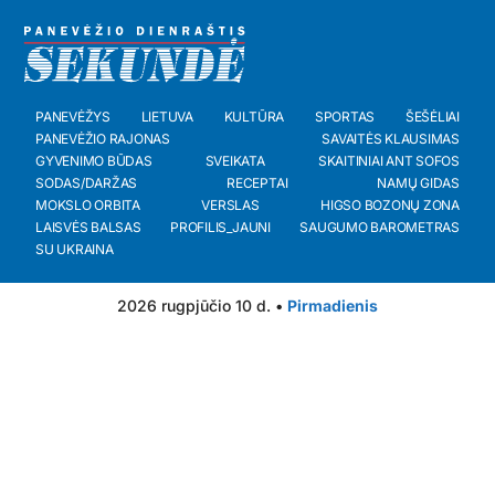
PANEVĖŽYS
LIETUVA
KULTŪRA
SPORTAS
ŠEŠĖLIAI
PANEVĖŽIO RAJONAS
SAVAITĖS KLAUSIMAS
GYVENIMO BŪDAS
SVEIKATA
SKAITINIAI ANT SOFOS
SODAS/DARŽAS
RECEPTAI
NAMŲ GIDAS
MOKSLO ORBITA
VERSLAS
HIGSO BOZONŲ ZONA
LAISVĖS BALSAS
PROFILIS_JAUNI
SAUGUMO BAROMETRAS
SU UKRAINA
2026 rugpjūčio 10 d. •
Pirmadienis