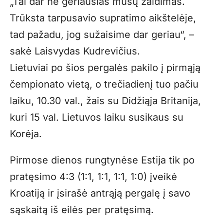
„Tai dar ne geriausias mūsų žaidimas.
Trūksta tarpusavio supratimo aikštelėje,
tad pažadu, jog sužaisime dar geriau“, –
sakė Laisvydas Kudrevičius.
Lietuviai po šios pergalės pakilo į pirmąją
čempionato vietą, o trečiadienį tuo pačiu
laiku, 10.30 val., žais su Didžiąja Britanija,
kuri 15 val. Lietuvos laiku susikaus su
Korėja.
Pirmose dienos rungtynėse Estija tik po
pratęsimo 4:3 (1:1, 1:1, 1:1, 1:0) įveikė
Kroatiją ir įsirašė antrąją pergalę į savo
sąskaitą iš eilės per pratęsimą.