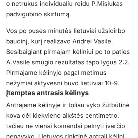
o netrukus individualiu reidu P.Misiukas
padvigubino skirtumą.
Vos po pusės minutės lietuviai užsidirbo
baudinį, kurį realizavo Andrei Vasile.
Besibaigiant pirmajam kėliniui po to paties
A.Vasile smūgio rezultatas tapo lygus 2:2.
Pirmajame kėlinyje pagal metimus
nežymiai aktyvesni buvo lietuviai 10-9.
Įtemptas antrasis kėlinys
Antrajame kėlinyje ir toliau vyko žūtbūtinė
kova dėl kiekvieno aikštės centimetro,
tačiau nė vienai komandai pelnyti įvarčio
nepavyko. Lietuvos rinktinė antrąjį kėlinį