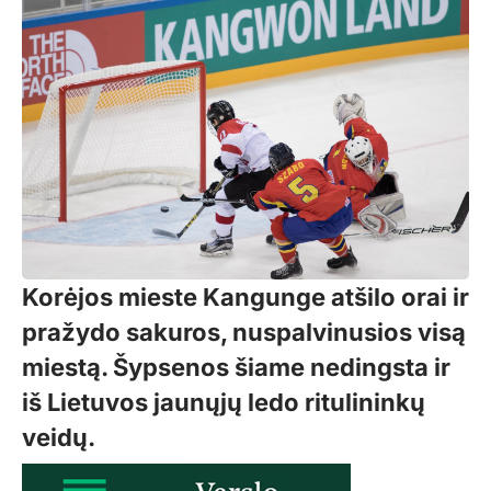
Korėjos mieste Kangunge atšilo orai ir
pražydo sakuros, nuspalvinusios visą
miestą. Šypsenos šiame nedingsta ir
iš Lietuvos jaunųjų ledo ritulininkų
veidų.