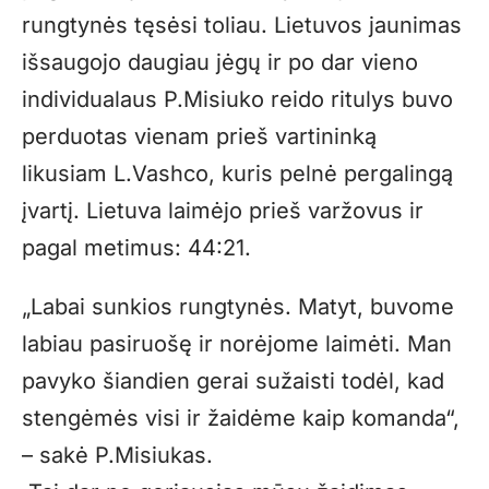
rungtynės tęsėsi toliau. Lietuvos jaunimas
išsaugojo daugiau jėgų ir po dar vieno
individualaus P.Misiuko reido ritulys buvo
perduotas vienam prieš vartininką
likusiam L.Vashco, kuris pelnė pergalingą
įvartį. Lietuva laimėjo prieš varžovus ir
pagal metimus: 44:21.
„Labai sunkios rungtynės. Matyt, buvome
labiau pasiruošę ir norėjome laimėti. Man
pavyko šiandien gerai sužaisti todėl, kad
stengėmės visi ir žaidėme kaip komanda“,
– sakė P.Misiukas.