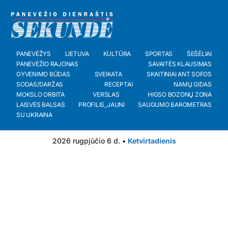
PANEVĖŽYS
LIETUVA
KULTŪRA
SPORTAS
ŠEŠĖLIAI
PANEVĖŽIO RAJONAS
SAVAITĖS KLAUSIMAS
GYVENIMO BŪDAS
SVEIKATA
SKAITINIAI ANT SOFOS
SODAS/DARŽAS
RECEPTAI
NAMŲ GIDAS
MOKSLO ORBITA
VERSLAS
HIGSO BOZONŲ ZONA
LAISVĖS BALSAS
PROFILIS_JAUNI
SAUGUMO BAROMETRAS
SU UKRAINA
2026 rugpjūčio 6 d. •
Ketvirtadienis