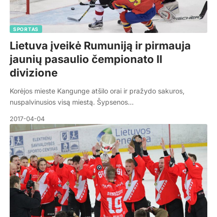
SPORTAS
Lietuva įveikė Rumuniją ir pirmauja
jaunių pasaulio čempionato II
divizione
Korėjos mieste Kangunge atšilo orai ir pražydo sakuros,
nuspalvinusios visą miestą. Šypsenos…
2017-04-04