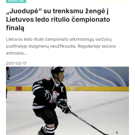
SPORTAS
„Juodupė“ su trenksmu žengė į
Lietuvos ledo ritulio čempionato
finalą
Lietuvos ledo ritulio čempionato atkrintamųjų varžybų
pusfinalyje staigmenų neužfiksuota. Reguliariojo sezono
antrosios…
2017-03-17