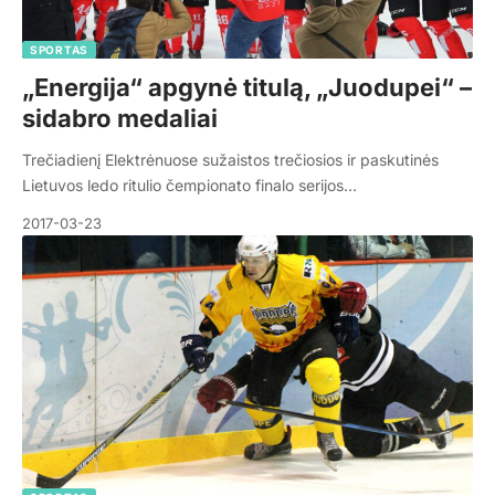
SPORTAS
„Energija“ apgynė titulą, „Juodupei“ –
sidabro medaliai
Trečiadienį Elektrėnuose sužaistos trečiosios ir paskutinės
Lietuvos ledo ritulio čempionato finalo serijos…
2017-03-23