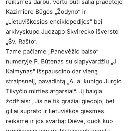
reikšmės darbu, vertu būti šalia pradėtojo
Kazimiero Būgos „Žodyno“ ir
„Lietuviškosios enciklopedijos“ bei
arkivyskupo Juozapo Skvirecko išversto
„Šv. Rašto“.
Tame pačiame „Panevėžio balso“
numeryje P. Būtėnas su slapyvardžiu „J.
Kaimynas“ išspausdino dar vieną
straipsnelį, pavadintą „A. a. kunigo Jurgio
Tilvyčio mirties atgarsiai“. Jį baigia
žodžiais: „Jis ne tik gražiai giedojo, bet
giliai suprato ir lietuviškos giesmės
reikšmę ir jos svarbą: Dieve, duok kuo