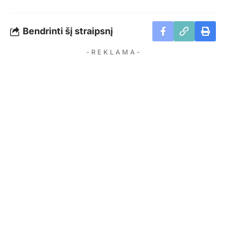
Bendrinti šį straipsnį
- R E K L A M A -