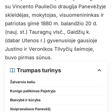
su Vincento Pauliečio draugija Panevėžyje
skleidėjas, mokytojas, visuomenininkas ir
patriotas gimė 1880 m. balandžio 20 d.
(nauj. st.) Tauragnų vlsč., Gaidžių k.
(dabar Utenos r.) gyvenusioje gausioje
Justino ir Veronikos Tilvyčių šeimoje,
buvo pirmas sūnus.
Trumpas turinys
Žalvarnio keliu
Kunigo palikimas Paįstryje
Blaivybė ir kūryba
Išsipranašavo Panevėžį