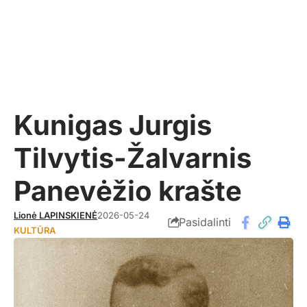
Kunigas Jurgis
Tilvytis-Žalvarnis
Panevėžio krašte
Lionė LAPINSKIENĖ
2026-05-24
Pasidalinti
KULTŪRA