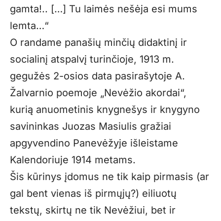
gamta!.. […] Tu laimės nešėja esi mums
lemta…“
O randame panašių minčių didaktinį ir
socialinį atspalvį turinčioje, 1913 m.
gegužės 2-osios data pasirašytoje A.
Žalvarnio poemoje „Nevėžio akordai“,
kurią anuometinis knygnešys ir knygyno
savininkas Juozas Masiulis gražiai
apgyvendino Panevėžyje išleistame
Kalendoriuje 1914 metams.
Šis kūrinys įdomus ne tik kaip pirmasis (ar
gal bent vienas iš pirmųjų?) eiliuotų
tekstų, skirtų ne tik Nevėžiui, bet ir