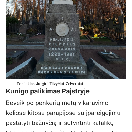
Paminklas Jurgiui Tilvyčiui-Žalvarniui.
Kunigo palikimas Paįstryje
Beveik po penkerių metų vikaravimo
keliose kitose parapijose su įpareigojimu
pastatyti bažnyčią ir sutvirtinti katalikų