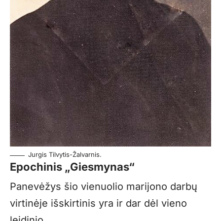
Jurgis Tilvytis-Žalvarnis.
Epochinis „Giesmynas“
Panevėžys šio vienuolio marijono darbų
virtinėje išskirtinis yra ir dar dėl vieno
leidinio.