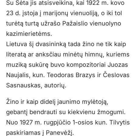
Su Šėta jis atsisveikina, kai 1922 m. kovo
23 d. įstoja į marijonų vienuoliją, o iki tol
turėtą turtą užrašo Pažaislio vienuolyno
kazimierietėms.
Lietuva šį dvasininką tada žino ne tik kaip
literatą ar anksčiau minėtų himnų, kuriems
muziką sukūrę buvo kompozitoriai Juozas
Naujalis, kun. Teodoras Brazys ir Česlovas
Sasnauskas, autorių.
Žino ir kaip didelį jaunimo mylėtoją,
gebantį bendrauti su kiekvienu žmogumi.
Nuo 1927 m. rugpjūčio 1-osios kun. Tilvytis
paskiriamas į Panevėžį.