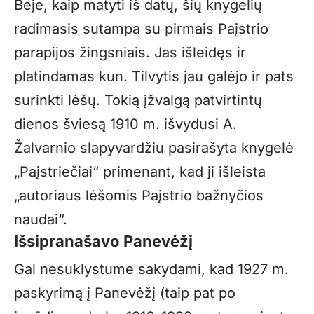
Beje, kaip matyti iš datų, šių knygelių
radimasis sutampa su pirmais Paįstrio
parapijos žingsniais. Jas išleidęs ir
platindamas kun. Tilvytis jau galėjo ir pats
surinkti lėšų. Tokią įžvalgą patvirtintų
dienos šviesą 1910 m. išvydusi
A.
Žalvarnio slapyvardžiu pasirašyta knygelė
„Paįstriečiai“ primenant, kad ji išleista
„autoriaus lėšomis Paįstrio bažnyčios
naudai“.
Išsipranašavo Panevėžį
Gal nesuklystume sakydami, kad 1927 m.
paskyrimą į Panevėžį (taip pat po