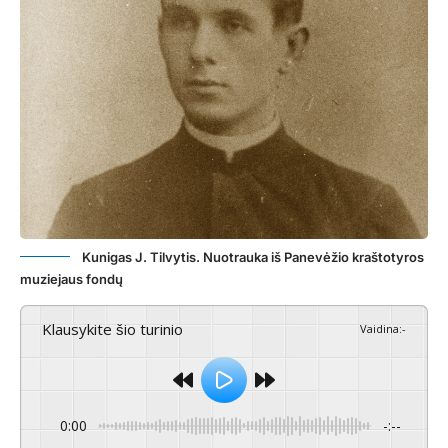
Kunigas J. Tilvytis. Nuotrauka iš Panevėžio kraštotyros
muziejaus fondų
Klausykite šio turinio
Vaidina
:
-
0:00
-:--