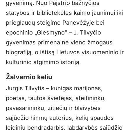
gyvenimą. Nuo Paįstrio bažnyčios
statybos ir bibliotekėlės kaimo jaunimui iki
prieglaudų steigimo Panevėžyje bei
epochinio „Giesmyno“ – J. Tilvyčio
gyvenimas primena ne vieno žmogaus
biografiją, o ištisą Lietuvos visuomeninio ir
kultūrinio atgimimo istoriją.
Žalvarnio keliu
Jurgis Tilvytis – kunigas marijonas,
poetas, tautos švietėjas, ateitininkų,
pavasarininkų, zitiečių ir blaivybės
sąjūdžio himnų autorius, kelių spaudos
leidinių bendradarbis, labdarybės sąjūdžio