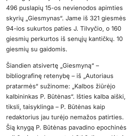
496 puslapių 15-os nevienodos apimties
skyrių „Giesmynas“. Jame iš 321 giesmės
94-ios sukurtos paties J. Tilvyčio, o 160
giesmių perkurtos iš senųjų kantičkų. 10
giesmių su gaidomis.
Šiandien atsivertę „Giesmyną“ –
bibliografinę retenybę – iš „Autoriaus
pratarmės“ sužinome: „Kalbos žiūrėjo
kalbininkas P. Būtėnas“. Išties kalba aiški,
tiksli, taisyklinga – P. Būtėnas kaip
redaktorius jau turėjo nemažos patirties.
Šią knygą P. Būtėnas pavadino epochinės