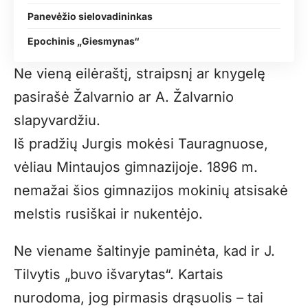
Panevėžio sielovadininkas
Epochinis „Giesmynas“
Ne vieną eilėraštį, straipsnį ar knygelę
pasirašė Žalvarnio ar A. Žalvarnio
slapyvardžiu.
Iš pradžių Jurgis mokėsi Tauragnuose,
vėliau Mintaujos gimnazijoje. 1896 m.
nemažai šios gimnazijos mokinių atsisakė
melstis rusiškai ir nukentėjo.
Ne viename šaltinyje paminėta, kad ir J.
Tilvytis „buvo išvarytas“. Kartais
nurodoma, jog pirmasis drąsuolis – tai