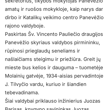
sekretorius,
tikybos mokytojas Panevėžio
amatų ir ruošos mokykloje, kaip narys dar
dirbo ir Katalikų veikimo centro Panevėžio
rajono valdyboje.
Paskirtas Šv. Vincento Pauliečio draugijos
Panevėžio skyriaus valdybos pirmininku,
rūpinosi prieglaudų seneliams ir
našlaičiams steigimu ir priežiūra. Greit jų
mieste bus kelios ir d
auguma – tuometėje
Molainių gatvėje, 1934-aisias pervadintoje
J. Tilvyčio vardu, kuriuo ir šiandien
tebevadinama.
Šiai v
aldybai priklauso inžinierius Juozas
Barisas, knygyno savininkas Juozas