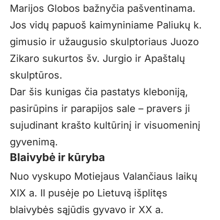
Marijos Globos bažnyčia
pašventinama.
Jos vidų papuoš kaimyniniame Paliukų k.
gimusio ir užaugusio skulptoriaus Juozo
Zikaro sukurtos šv. Jurgio ir Apaštalų
skulptūros.
Dar
šis kunigas čia pastatys kleboniją,
pasirūpins ir parapijos sale – pravers ji
sujudinant
krašto kultūrinį ir visuomeninį
gyvenimą.
Blaivybė ir kūryba
Nuo vyskupo Motiejaus Valančiaus laikų
XIX a. II pusėje po Lietuvą išplitęs
blaivybės sąjūdis gyvavo ir XX a.