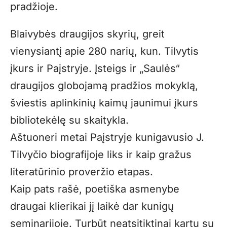
pradžioje.
Blaivybės draugijos skyrių, greit
vienysiantį apie 280 narių, kun. Tilvytis
įkurs ir Paįstryje. Įsteigs ir „Saulės“
draugijos globojamą pradžios mokyklą,
šviestis aplinkinių kaimų jaunimui įkurs
bibliotekėlę su skaitykla.
Aštuoneri metai Paįstryje kunigavusio J.
Tilvyčio biografijoje liks ir kaip gražus
literatūrinio proveržio etapas.
Kaip pats rašė, poetiška asmenybe
draugai klierikai jį laikė dar kunigų
seminarijoje. Turbūt neatsitiktinai kartu su