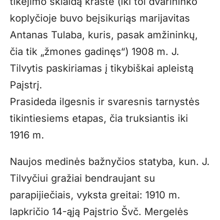
tikėjimo sklaidą krašte (iki tol dvarininko
koplyčioje buvo beįsikuriąs marijavitas
Antanas Tulaba, kuris, pasak amžininkų,
čia tik „žmones gadinęs“) 1908 m. J.
Tilvytis paskiriamas į tikybiškai apleistą
Paįstrį.
Prasideda
ilgesnis ir svaresnis tarnystės
tikintiesiems etapas, čia truksiantis iki
1916 m.
Naujos medinės bažnyčios statyba, kun. J.
Tilvyčiui gražiai bendraujant su
parapijiečiais, vyksta greitai: 1910 m.
lapkričio 14-ąją Paįstrio
Švč. Mergelės