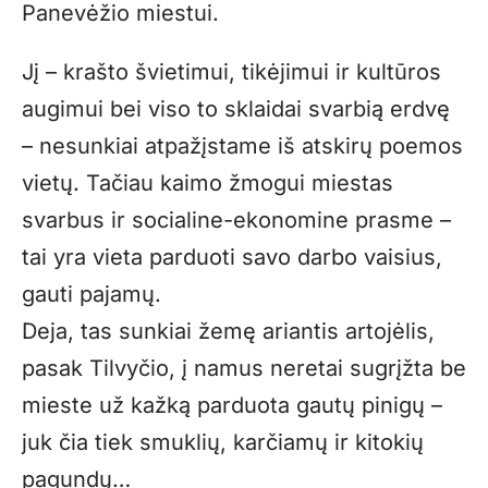
Panevėžio miestui.
Jį – krašto švietimui, tikėjimui ir kultūros
augimui bei viso to sklaidai svarbią erdvę
– nesunkiai atpažįstame iš atskirų poemos
vietų. Tačiau kaimo žmogui miestas
svarbus ir socialine-ekonomine prasme –
tai yra vieta parduoti savo darbo vaisius,
gauti pajamų.
Deja, tas sunkiai žemę ariantis artojėlis,
pasak Tilvyčio, į namus neretai sugrįžta be
mieste už kažką parduota gautų pinigų –
juk čia tiek smuklių, karčiamų ir kitokių
pagundų…