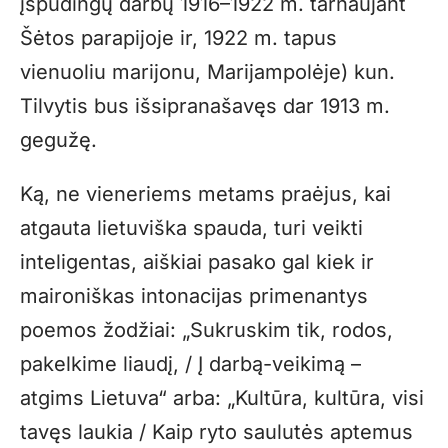
įspūdingų darbų 1916–1922 m. tarnaujant
Šėtos parapijoje ir, 1922 m. tapus
vienuoliu marijonu, Marijampolėje) kun.
Tilvytis bus išsipranašavęs dar 1913 m.
gegužę.
Ką, ne vieneriems metams praėjus, kai
atgauta lietuviška spauda, turi veikti
inteligentas, aiškiai pasako gal kiek ir
maironiškas intonacijas primenantys
poemos žodžiai: „Sukruskim tik, rodos,
pakelkime liaudį, / Į darbą-veikimą –
atgims Lietuva“ arba: „Kultūra, kultūra, visi
tavęs laukia / Kaip ryto saulutės aptemus