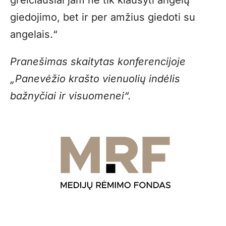
greičiausiai jam ne tik klausyti angelų
giedojimo, bet ir per amžius giedoti su
angelais.“
Pranešimas skaitytas konferencijoje
„Panevėžio krašto vienuolių indėlis
bažnyčiai ir visuomenei“.