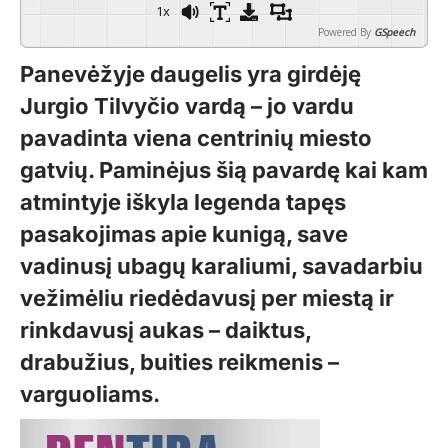
1x
Powered By
GSpeech
Panevėžyje daugelis yra girdėję
Jurgio Tilvyčio vardą – jo vardu
pavadinta viena centrinių miesto
gatvių. Paminėjus šią pavardę kai kam
atmintyje iškyla legenda tapęs
pasakojimas apie kunigą, save
vadinusį ubagų karaliumi, savadarbiu
vežimėliu riedėdavusį per miestą ir
rinkdavusį aukas – daiktus,
drabužius, buities reikmenis –
varguoliams.