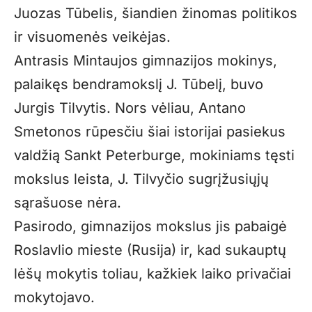
Juozas Tūbelis, šiandien žinomas politikos
ir visuomenės veikėjas.
Antrasis Mintaujos gimnazijos mokinys,
palaikęs bendramokslį J. Tūbelį, buvo
Jurgis Tilvytis. Nors vėliau, Antano
Smetonos rūpesčiu šiai istorijai pasiekus
valdžią Sankt Peterburge, mokiniams tęsti
mokslus leista, J. Tilvyčio sugrįžusiųjų
sąrašuose nėra.
Pasirodo, gimnazijos mokslus jis pabaigė
Roslavlio mieste (Rusija) ir, kad sukauptų
lėšų mokytis toliau, kažkiek laiko privačiai
mokytojavo.