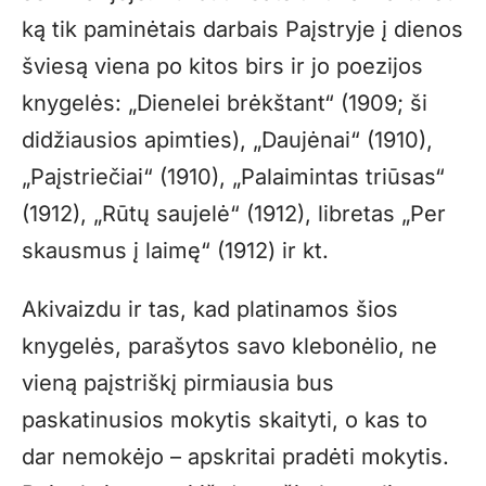
ką tik paminėtais darbais Paįstryje į dienos
šviesą viena po kitos birs ir jo poezijos
knygelės: „Dienelei brėkštant“ (1909; ši
didžiausios apimties), „Daujėnai“ (1910),
„Paįstriečiai“ (1910), „Palaimintas triūsas“
(1912), „Rūtų saujelė“ (1912), libretas „Per
skausmus į laimę“ (1912) ir kt.
Akivaizdu ir tas, kad platinamos šios
knygelės, parašytos savo klebonėlio, ne
vieną paįstriškį pirmiausia bus
paskatinusios mokytis skaityti, o kas to
dar nemokėjo – apskritai pradėti mokytis.