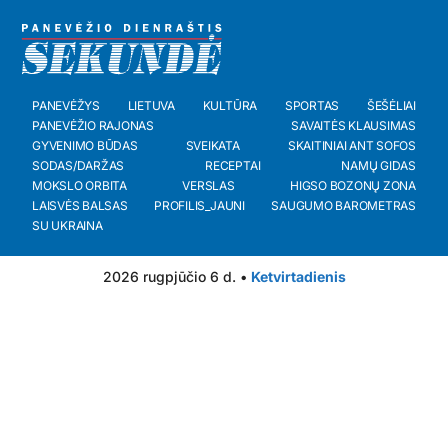
PANEVĖŽYS
LIETUVA
KULTŪRA
SPORTAS
ŠEŠĖLIAI
PANEVĖŽIO RAJONAS
SAVAITĖS KLAUSIMAS
GYVENIMO BŪDAS
SVEIKATA
SKAITINIAI ANT SOFOS
SODAS/DARŽAS
RECEPTAI
NAMŲ GIDAS
MOKSLO ORBITA
VERSLAS
HIGSO BOZONŲ ZONA
LAISVĖS BALSAS
PROFILIS_JAUNI
SAUGUMO BAROMETRAS
SU UKRAINA
2026 rugpjūčio 6 d. •
Ketvirtadienis