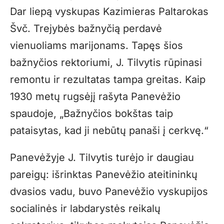
Dar liepą vyskupas Kazimieras Paltarokas
Švč. Trejybės bažnyčią perdavė
vienuoliams marijonams. Tapęs šios
bažnyčios rektoriumi, J. Tilvytis rūpinasi
remontu ir rezultatas tampa greitas
. Kaip
1930 metų rugsėjį rašyta Panevėžio
spaudoje, „Bažnyčios bokštas taip
pataisytas, kad ji nebūtų panaši į cerkvę.“
Panevėžyje J. Tilvytis turėjo ir daugiau
pareigų:
išrinktas Panevėžio ateitininkų
dvasios vadu,
buvo Panevėžio vyskupijos
socialinės ir labdarystės reikalų