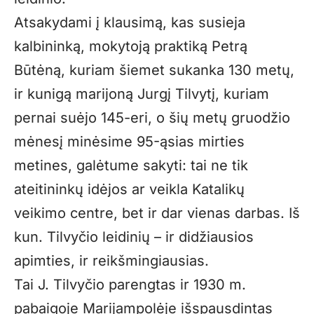
Atsakydami į klausimą, kas susieja
kalbininką, mokytoją praktiką Petrą
Būtėną, kuriam šiemet sukanka 130 metų,
ir kunigą marijoną Jurgį Tilvytį, kuriam
pernai suėjo 145-eri, o šių metų gruodžio
mėnesį minėsime 95-ąsias mirties
metines, galėtume sakyti: tai ne tik
ateitininkų idėjos ar veikla Katalikų
veikimo centre, bet ir dar vienas darbas. Iš
kun. Tilvyčio leidinių – ir didžiausios
apimties, ir reikšmingiausias.
Tai J. Tilvyčio parengtas ir 1930 m.
pabaigoje Marijampolėje išspausdintas