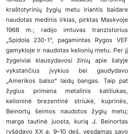
kraštotyrinių žygių metu iriantis baidare
naudotas medinis irklas, pirktas Maskvoje
1968 m.; radijo imtuvas tranzistorius
„Spidola 230-1“, pagamintas Rygos VEF
gamykloje ir naudotas kelionių metu. Per jį
žygeiviai klausydavosi žinių apie šalyje
vykstančius įvykius bei gaudydavo
„Amerikos balso“ laidų bangas. Taip pat
žygius primena metalinis katiliukas,
kelioninė brezentinė striukė, kuprinės,
Beinortų šeimos naudotos žygių metu;
marga tautinė juosta, kurią J. Beinortas
ryšėdavo XX a. 9–10 deš. vesdamas savo