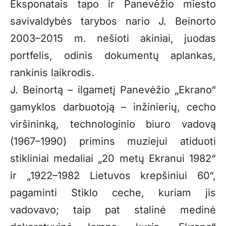
Eksponatais tapo ir Panevėžio miesto
savivaldybės tarybos nario J. Beinorto
2003–2015 m. nešioti akiniai, juodas
portfelis, odinis dokumentų aplankas,
rankinis laikrodis.
J. Beinortą – ilgametį Panevėžio „Ekrano“
gamyklos darbuotoją – inžinierių, cecho
viršininką, technologinio biuro vadovą
(1967–1990) primins muziejui atiduoti
stikliniai medaliai „20 metų Ekranui 1982“
ir „1922–1982 Lietuvos krepšiniui 60“,
pagaminti Stiklo ceche, kuriam jis
vadovavo; taip pat stalinė medinė