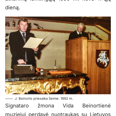
dieną.
J. Beinorto priesaika Seime. 1992 m.
Signataro žmona Vida Beinortienė
muziejui perdavė nuotraukas su Lietuvos