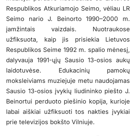
Respublikos Atkuriamojo Seimo, vėliau LR
Seimo nario J. Beinorto 1990–2000 m.
įamžintais vaizdais. Nuotraukose
užfiksuota, kaip jis prisiekia Lietuvos
Respublikos Seime 1992 m. spalio mėnesį,
dalyvauja 1991-ųjų Sausio 13-osios aukų
laidotuvėse. Edukacinių pamokų
moksleiviams muziejuje metu naudojamas
Sausio 13-osios įvykių liudininko piešto J.
Beinortui perduoto piešinio kopija, kurioje
labai aiškiai užfiksuoti tos nakties įvykiai
prie televizijos bokšto Vilniuje.