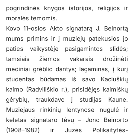
pogrindinės knygos istorijos, religijos ir
moralės temomis.
Kovo 11-osios Akto signatarą J. Beinortą
mums primins ir į muziejų patekusios jo
paties vaikystėje pasigamintos slidės;
tamsiais žiemos vakarais drožinėti
mediniai grėblio dantys; lagaminas, į kurį
studentas būdamas iš savo Kaciuškių
kaimo (Radviliškio r.), prisidėjęs kaimiškų
gėrybių, traukdavo į studijas Kaune.
Muziejaus rinkinių lentynose nugulė ir
keletas signataro tėvų – Jono Beinorto
(1908–1982) ir Juzės Polikaitytės-