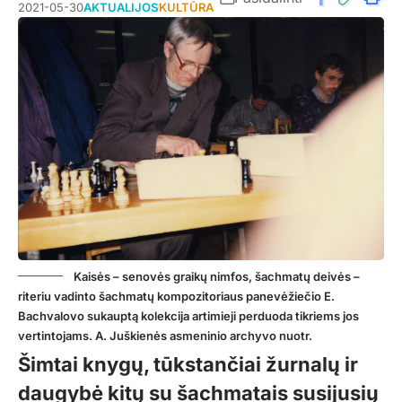
2021-05-30
AKTUALIJOS
KULTŪRA
Kaisės – senovės graikų nimfos, šachmatų deivės –
riteriu vadinto šachmatų kompozitoriaus panevėžiečio E.
Bachvalovo sukauptą kolekcija artimieji perduoda tikriems jos
vertintojams. A. Juškienės asmeninio archyvo nuotr.
Šimtai knygų, tūkstančiai žurnalų ir
daugybė kitų su šachmatais susijusių