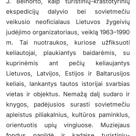
J. Beinorto, kaip turistinių-kraštotyrinių
ekspedicijų dalyvio bei sovietmečiu
veikusio neoficialaus Lietuvos žygeivių
judėjimo organizatoriaus, veiklą 1963–1990
m. Tai nuotraukos, kuriose užfiksuoti
keliautojai, plaukiantys baidarėmis, su
kuprinėmis ant pečių keliaujantys
Lietuvos, Latvijos, Estijos ir Baltarusijos
keliais, lankantys tautos istorijai svarbias
vietas ir objektus. Nemažą dalį sudaro ir
knygos, padėjusios surasti sovietmečiu
apleistus piliakalnius, kultūros paminklus,
orientuotis upių vingiuose. Muziejaus
fondus papildė ir kadaise turistinių-