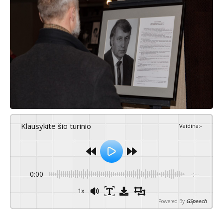
Klausykite šio turinio
Vaidina
:
-
0:00
-:--
1x
Powered By
GSpeech