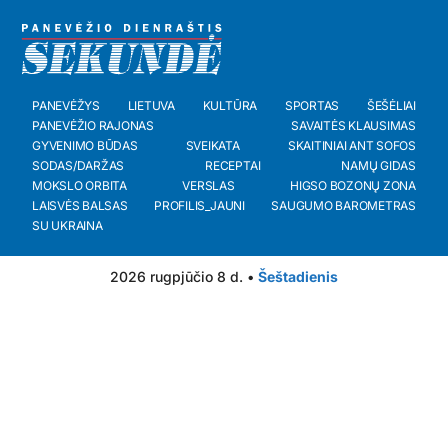
PANEVĖŽYS
LIETUVA
KULTŪRA
SPORTAS
ŠEŠĖLIAI
PANEVĖŽIO RAJONAS
SAVAITĖS KLAUSIMAS
GYVENIMO BŪDAS
SVEIKATA
SKAITINIAI ANT SOFOS
SODAS/DARŽAS
RECEPTAI
NAMŲ GIDAS
MOKSLO ORBITA
VERSLAS
HIGSO BOZONŲ ZONA
LAISVĖS BALSAS
PROFILIS_JAUNI
SAUGUMO BAROMETRAS
SU UKRAINA
2026 rugpjūčio 8 d. •
Šeštadienis