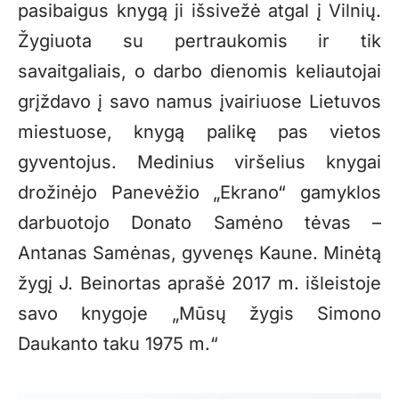
pasibaigus knygą ji išsivežė atgal į Vilnių.
Žygiuota su pertraukomis ir tik
savaitgaliais, o darbo dienomis keliautojai
grįždavo į savo namus įvairiuose Lietuvos
miestuose, knygą palikę pas vietos
gyventojus. Medinius viršelius knygai
drožinėjo Panevėžio „Ekrano“ gamyklos
darbuotojo Donato Samėno tėvas –
Antanas Samėnas, gyvenęs Kaune. Minėtą
žygį J. Beinortas aprašė 2017 m. išleistoje
savo knygoje „Mūsų žygis Simono
Daukanto taku 1975 m.“