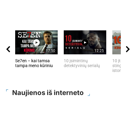
17:50
12:25
Se7en – kai tamsa
10 įsimintinų
10 įtemptų, 
tampa meno kūriniu
detektyvinių serialų
stingdančių 
istorijų
Naujienos iš interneto