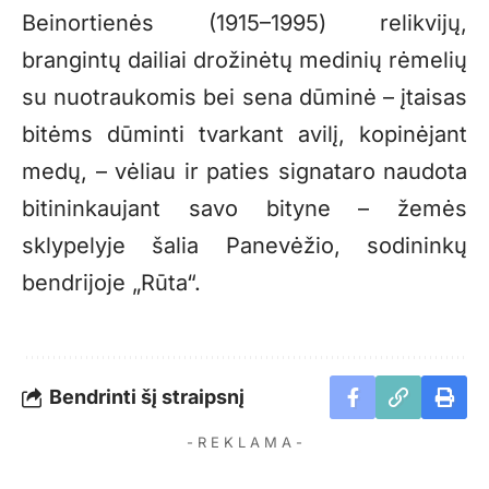
Beinortienės (1915–1995) relikvijų,
brangintų dailiai drožinėtų medinių rėmelių
su nuotraukomis bei sena dūminė – įtaisas
bitėms
dūminti tvarkant
avilį
, kopinėjant
medų
, – vėliau ir paties signataro naudota
bitininkaujant savo bityne – žemės
sklypelyje šalia Panevėžio, sodininkų
bendrijoje „Rūta“.
Bendrinti šį straipsnį
- R E K L A M A -