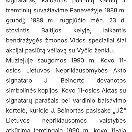
signataras, kalbantis politinių kalinių ir
tremtinių suvažiavime Panevėžyje 1988 m.
gruodį; 1989 m. rugpjūčio mėn. 23 d.
stovintis Baltijos kelyje, laikantis
bendražygės žmonos Vidos specialiai šiai
akcijai pasiūtą vėliavą su Vyčio ženklu.
Muziejuje saugomos 1990 m. Kovo 11-
osios Lietuvos Nepriklausomybės Akto
signataro J. Beinorto dovanotos
simbolinės kopijos: Kovo 11-osios Aktas su
signatarų parašais bei vardinio balsavimo
kortelė, kurioje J. Beinortas pasisakė „UŽ“
Lietuvos nepriklausomos valstybės
atkūrimą lemtingąją 1990 m. kovo 11-ąją