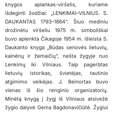
knygos aplankas-viršelis, kuriame
išdeginti žodžiai: „LENKIMAI–VILNIUS. S.
DAUKANTAS 1793–1864“. Šiuo mediniu
drožinėtu viršeliu 1975 m. simboliškai
buvo aplenkta Čikagoje 1954 m. išleista S.
Daukanto knyga „Būdas senovės lietuvių,
kalnėnų ir žemaičių“, nešta žygyje nuo
Lenkimų iki Vilniaus. Taip pagerbtas
lietuvių istorikas, švietėjas, tautinio
atgimimo veikėjas. J. Beinortas buvo
vienas iš šio renginio organizatorių.
Minėtą knygą į žygį iš Vilniaus atsivežė
žygio dalyvė Gema Bagdonavičiūtė. Žygiui