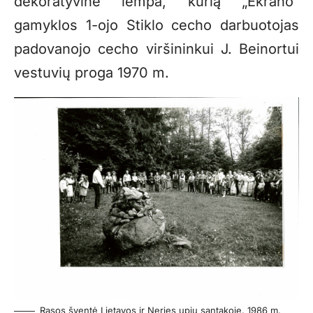
dekoratyvinė lempa, kurią „Ekrano“
gamyklos 1-ojo Stiklo cecho darbuotojas
padovanojo cecho viršininkui J. Beinortui
vestuvių proga 1970 m.
Rasos šventė Lietavos ir Neries upių santakoje. 1986 m.