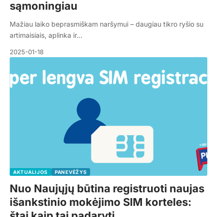
sąmoningiau
Mažiau laiko beprasmiškam naršymui – daugiau tikro ryšio su
artimaisiais, aplinka ir…
2025-01-18
AKTUALIJOS
PANEVĖŽYS
Nuo Naujųjų būtina registruoti naujas
išankstinio mokėjimo SIM korteles:
štai kaip tai padaryti