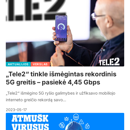
AKTUALIJOS
VERSLAS
„Tele2“ tinkle išmėgintas rekordinis
5G greitis – pasiekė 4,45 Gbps
„Tele2“ išmėgino 5G ryšio galimybes ir užfiksavo mobiliojo
interneto greičio rekordą savo…
2023-05-17