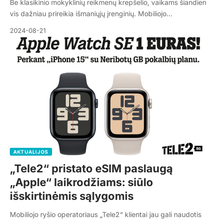
Be klasikinio mokyklinių reikmenų krepšelio, vaikams šiandien
vis dažniau prireikia išmaniųjų įrenginių. Mobiliojo…
2024-08-21
AKTUALIJOS
„Tele2“ pristato eSIM paslaugą
„Apple“ laikrodžiams: siūlo
išskirtinėmis sąlygomis
Mobiliojo ryšio operatoriaus „Tele2“ klientai jau gali naudotis