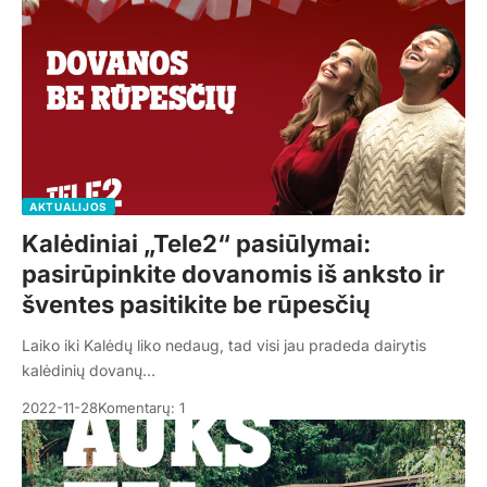
AKTUALIJOS
Kalėdiniai „Tele2“ pasiūlymai:
pasirūpinkite dovanomis iš anksto ir
šventes pasitikite be rūpesčių
Laiko iki Kalėdų liko nedaug, tad visi jau pradeda dairytis
kalėdinių dovanų…
2022-11-28
Komentarų: 1