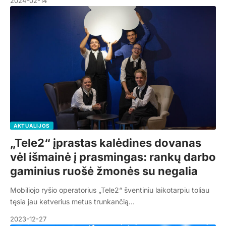
2024-02-14
AKTUALIJOS
„Tele2“ įprastas kalėdines dovanas
vėl išmainė į prasmingas: rankų darbo
gaminius ruošė žmonės su negalia
Mobiliojo ryšio operatorius „Tele2“ šventiniu laikotarpiu toliau
tęsia jau ketverius metus trunkančią…
2023-12-27