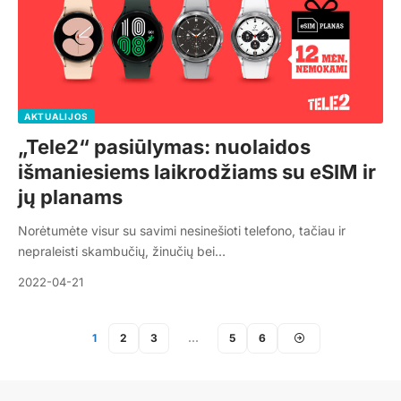
AKTUALIJOS
„Tele2“ pasiūlymas: nuolaidos
išmaniesiems laikrodžiams su eSIM ir
jų planams
Norėtumėte visur su savimi nesinešioti telefono, tačiau ir
nepraleisti skambučių, žinučių bei…
2022-04-21
1
2
3
…
5
6