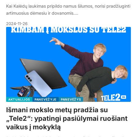
Kai Kalėdų laukimas pripildo namus šilumos, norisi pradžiuginti
artimuosius dėmesiu ir dovanomis.…
2024-11-26
AKTUALIJOS
PANEVĖŽYJE
PANEVĖŽYS
Išmani mokslo metų pradžia su
„Tele2“: ypatingi pasiūlymai ruošiant
vaikus į mokyklą