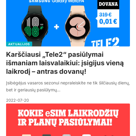
AKTUALIJOS
Karščiausi „Tele2“ pasiūlymai
išmaniam laisvalaikiui: įsigijus vieną
laikrodį – antras dovanų!
Įsibėgėjus vasaros sezonui nepraleiskite ne tik šilčiausių dienų,
bet ir geriausių pasiūlymų…
2022-07-20