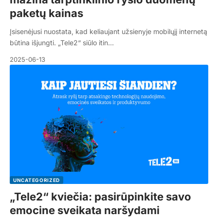
paketų kainas
Įsisenėjusi nuostata, kad keliaujant užsienyje mobilųjį internetą
būtina išjungti. „Tele2“ siūlo itin…
2025-06-13
UNCATEGORIZED
„Tele2“ kviečia: pasirūpinkite savo
emocine sveikata naršydami