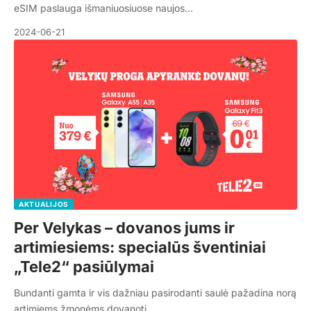
eSIM paslauga išmaniuosiuose naujos…
2024-06-21
AKTUALIJOS
Per Velykas – dovanos jums ir
artimiesiems: specialūs šventiniai
„Tele2“ pasiūlymai
Bundanti gamta ir vis dažniau pasirodanti saulė pažadina norą
artimiems žmonėms dovanoti…