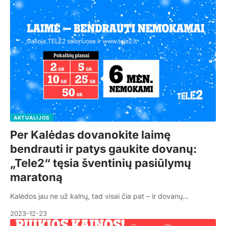
AKTUALIJOS
Per Kalėdas dovanokite laimę
bendrauti ir patys gaukite dovanų:
„Tele2“ tęsia šventinių pasiūlymų
maratoną
Kalėdos jau ne už kalnų, tad visai čia pat – ir dovanų…
2023-12-23