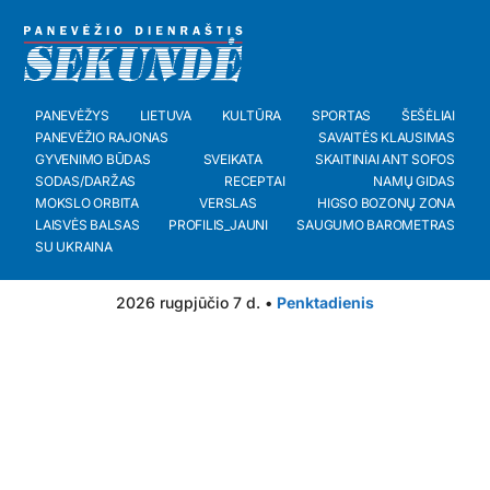
PANEVĖŽYS
LIETUVA
KULTŪRA
SPORTAS
ŠEŠĖLIAI
PANEVĖŽIO RAJONAS
SAVAITĖS KLAUSIMAS
GYVENIMO BŪDAS
SVEIKATA
SKAITINIAI ANT SOFOS
SODAS/DARŽAS
RECEPTAI
NAMŲ GIDAS
MOKSLO ORBITA
VERSLAS
HIGSO BOZONŲ ZONA
LAISVĖS BALSAS
PROFILIS_JAUNI
SAUGUMO BAROMETRAS
SU UKRAINA
2026 rugpjūčio 7 d. •
Penktadienis