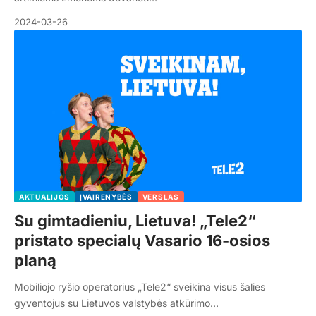
2024-03-26
AKTUALIJOS
ĮVAIRENYBĖS
VERSLAS
Su gimtadieniu, Lietuva! „Tele2“
pristato specialų Vasario 16-osios
planą
Mobiliojo ryšio operatorius „Tele2“ sveikina visus šalies
gyventojus su Lietuvos valstybės atkūrimo…