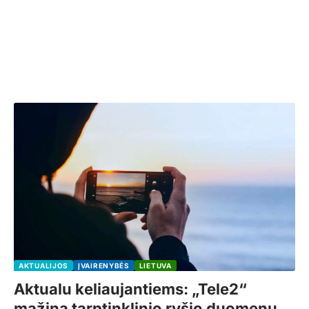
AKTUALIJOS
ĮVAIRENYBĖS
LIETUVA
Aktualu keliaujantiems: „Tele2“
mažina tarptinklinio ryšio duomenų