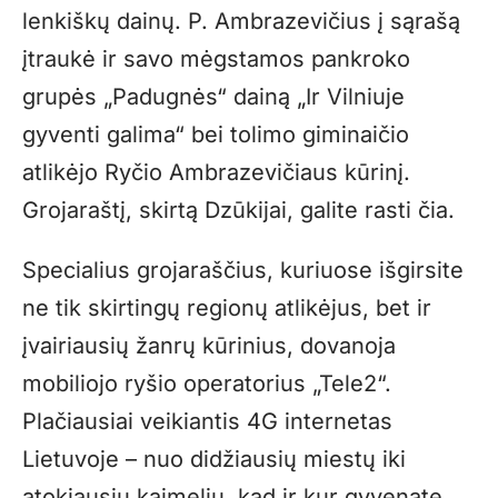
lenkiškų dainų. P. Ambrazevičius į sąrašą
įtraukė ir savo mėgstamos pankroko
grupės „Padugnės“ dainą „Ir Vilniuje
gyventi galima“ bei tolimo giminaičio
atlikėjo Ryčio Ambrazevičiaus kūrinį.
Grojaraštį, skirtą Dzūkijai, galite rasti
čia
.
Specialius grojaraščius, kuriuose išgirsite
ne tik skirtingų regionų atlikėjus, bet ir
įvairiausių žanrų kūrinius, dovanoja
mobiliojo ryšio operatorius „Tele2“.
Plačiausiai veikiantis 4G internetas
Lietuvoje – nuo didžiausių miestų iki
atokiausių kaimelių, kad ir kur gyvenate,