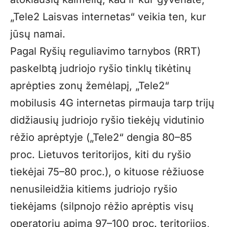
„Tele2 Laisvas internetas“ veikia ten, kur
jūsų namai.
Pagal Ryšių reguliavimo tarnybos (RRT)
paskelbtą judriojo ryšio tinklų tikėtinų
aprėpties zonų žemėlapį, „Tele2“
mobilusis 4G internetas pirmauja tarp trijų
didžiausių judriojo ryšio tiekėjų vidutinio
rėžio aprėptyje („Tele2“ dengia 80–85
proc. Lietuvos teritorijos, kiti du ryšio
tiekėjai 75–80 proc.), o kituose rėžiuose
nenusileidžia kitiems judriojo ryšio
tiekėjams (silpnojo rėžio aprėptis visų
operatorių apima 97–100 proc. teritorijos,