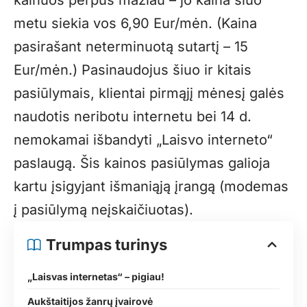
kainuos perpus mažiau – jo kaina šiuo
metu siekia vos 6,90 Eur/mėn. (Kaina
pasirašant neterminuotą sutartį – 15
Eur/mėn.) Pasinaudojus šiuo ir kitais
pasiūlymais, klientai pirmąjį mėnesį galės
naudotis neribotu internetu bei 14 d.
nemokamai išbandyti „Laisvo interneto“
paslaugą. Šis kainos pasiūlymas galioja
kartu įsigyjant išmaniąją įrangą (modemas
į pasiūlymą neįskaičiuotas).
Trumpas turinys
„Laisvas internetas“ – pigiau!
Aukštaitijos žanrų įvairovė