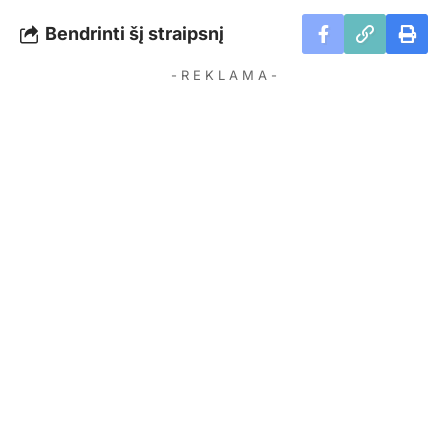
Bendrinti šį straipsnį
- R E K L A M A -