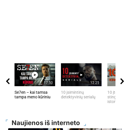
17:50
12:25
Se7en – kai tamsa
10 įsimintinų
10 įtemptų, 
tampa meno kūriniu
detektyvinių serialų
stingdančių 
istorijų
Naujienos iš interneto