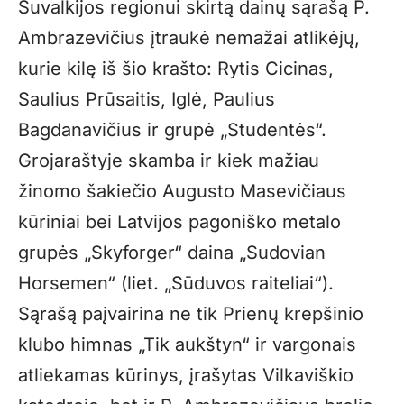
Suvalkijos regionui skirtą dainų sąrašą P.
Ambrazevičius įtraukė nemažai atlikėjų,
kurie kilę iš šio krašto: Rytis Cicinas,
Saulius Prūsaitis, Iglė, Paulius
Bagdanavičius ir grupė „Studentės“.
Grojaraštyje skamba ir kiek mažiau
žinomo šakiečio Augusto Masevičiaus
kūriniai bei Latvijos pagoniško metalo
grupės „Skyforger“ daina „Sudovian
Horsemen“ (liet. „Sūduvos raiteliai“).
Sąrašą paįvairina ne tik Prienų krepšinio
klubo himnas „Tik aukštyn“ ir vargonais
atliekamas kūrinys, įrašytas Vilkaviškio