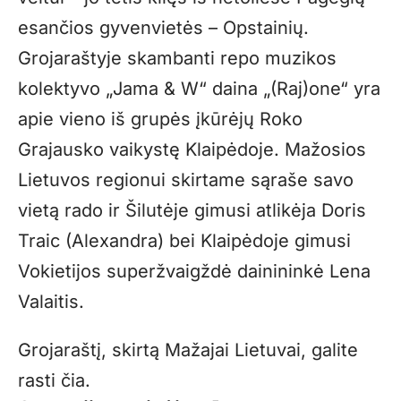
esančios gyvenvietės – Opstainių.
Grojaraštyje skambanti repo muzikos
kolektyvo „Jama & W“ daina „(Raj)one“ yra
apie vieno iš grupės įkūrėjų Roko
Grajausko vaikystę Klaipėdoje. Mažosios
Lietuvos regionui skirtame sąraše savo
vietą rado ir Šilutėje gimusi atlikėja Doris
Traic (Alexandra) bei Klaipėdoje gimusi
Vokietijos superžvaigždė dainininkė Lena
Valaitis.
Grojaraštį, skirtą Mažajai Lietuvai, galite
rasti
čia
.