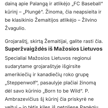
dainą apie Palangą ir atlikėjo „FC Baseball“
kūrinį – „Plungė“. Žinoma, čia neapsieita ir
be klasikinio Žemaitijos atlikėjo – Žilvino
Žvagulio.
Grojaraštį, skirtą Žemaitijai, galite rasti
čia
.
Superžvaigždės iš Mažosios Lietuvos
Specialiai Mažosios Lietuvos regionui
sudarytame grojaraštyje išgirsite
amerikiečių ir kanadiečių roko grupę
„Steppenwolf“, pasaulyje plačiai žinomą
dėl savo kūrinio „Born to be Wild“. P.
Ambrazevičius šį kūrinį čia priskyrė ne
veltui – jo tėtis kilęs iš netoliese Pagėgių