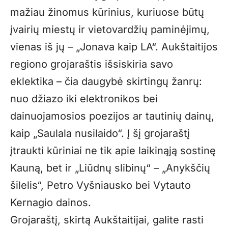
mažiau žinomus kūrinius, kuriuose būtų
įvairių miestų ir vietovardžių paminėjimų,
vienas iš jų – „Jonava kaip LA“. Aukštaitijos
regiono grojaraštis išsiskiria savo
eklektika – čia daugybė skirtingų žanrų:
nuo džiazo iki elektronikos bei
dainuojamosios poezijos ar tautinių dainų,
kaip „Saulala nusilaido“. Į šį grojaraštį
įtraukti kūriniai ne tik apie laikinąją sostinę
Kauną, bet ir „Liūdnų slibinų“ – „Anykščių
šilelis“, Petro Vyšniausko bei Vytauto
Kernagio dainos.
Grojaraštį, skirtą Aukštaitijai, galite rasti