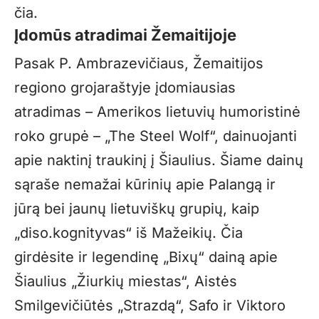
čia
.
Įdomūs atradimai Žemaitijoje
Pasak P. Ambrazevičiaus, Žemaitijos
regiono grojaraštyje įdomiausias
atradimas – Amerikos lietuvių humoristinė
roko grupė – „The Steel Wolf“, dainuojanti
apie naktinį traukinį į Šiaulius. Šiame dainų
sąraše nemažai kūrinių apie Palangą ir
jūrą bei jaunų lietuviškų grupių, kaip
„diso.kognityvas“ iš Mažeikių. Čia
girdėsite ir legendinę „Bixų“ dainą apie
Šiaulius „Žiurkių miestas“, Aistės
Smilgevičiūtės „Strazdą“, Safo ir Viktoro