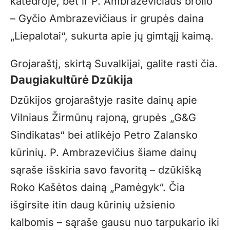
katedroje, bet ir P. Ambrazevičiaus brolio
– Gyčio Ambrazevičiaus ir grupės daina
„Liepalotai“, sukurta apie jų gimtąjį kaimą.
Grojaraštį, skirtą Suvalkijai, galite rasti
čia
.
Daugiakultūrė Dzūkija
Dzūkijos grojaraštyje rasite dainų apie
Vilniaus Žirmūnų rajoną, grupės „G&G
Sindikatas“ bei atlikėjo Petro Zalansko
kūrinių. P. Ambrazevičius šiame dainų
sąraše išskiria savo favoritą – dzūkišką
Roko Kašėtos dainą „Pamėgyk“. Čia
išgirsite itin daug kūrinių užsienio
kalbomis – sąraše gausu nuo tarpukario iki