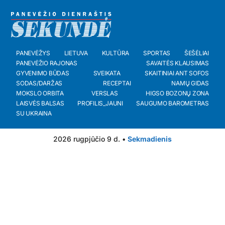
PANEVĖŽYS
LIETUVA
KULTŪRA
SPORTAS
ŠEŠĖLIAI
PANEVĖŽIO RAJONAS
SAVAITĖS KLAUSIMAS
GYVENIMO BŪDAS
SVEIKATA
SKAITINIAI ANT SOFOS
SODAS/DARŽAS
RECEPTAI
NAMŲ GIDAS
MOKSLO ORBITA
VERSLAS
HIGSO BOZONŲ ZONA
LAISVĖS BALSAS
PROFILIS_JAUNI
SAUGUMO BAROMETRAS
SU UKRAINA
2026 rugpjūčio 9 d. •
Sekmadienis