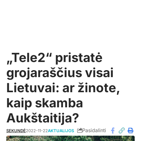
„Tele2“ pristatė
grojaraščius visai
Lietuvai: ar žinote,
kaip skamba
Aukštaitija?
Pasidalinti
SEKUNDĖ
2022-11-22
AKTUALIJOS