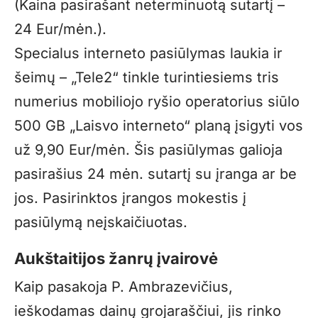
(Kaina pasirašant neterminuotą sutartį –
24 Eur/mėn.).
Specialus interneto pasiūlymas laukia ir
šeimų – „Tele2“ tinkle turintiesiems tris
numerius mobiliojo ryšio operatorius siūlo
500 GB „Laisvo interneto“ planą įsigyti vos
už 9,90 Eur/mėn. Šis pasiūlymas galioja
pasirašius 24 mėn. sutartį su įranga ar be
jos. Pasirinktos įrangos mokestis į
pasiūlymą neįskaičiuotas.
Aukštaitijos žanrų įvairovė
Kaip pasakoja P. Ambrazevičius,
ieškodamas dainų grojaraščiui, jis rinko