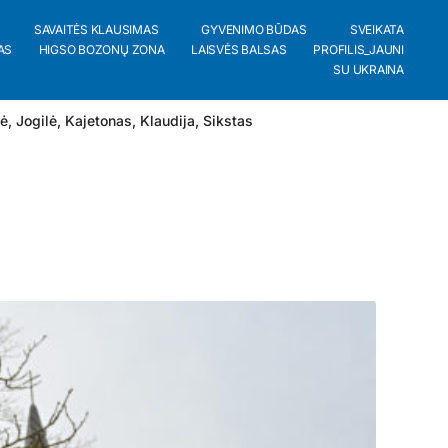
SAVAITĖS KLAUSIMAS
GYVENIMO BŪDAS
SVEIKATA
AS
HIGSO BOZONŲ ZONA
LAISVĖS BALSAS
PROFILIS_JAUNI
SU UKRAINA
lė
,
Jogilė
,
Kajetonas
,
Klaudija
,
Sikstas