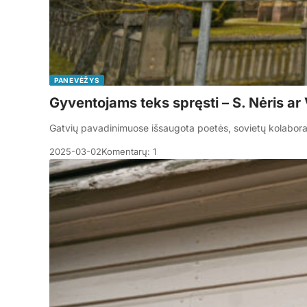
PANEVĖŽYS
Gyventojams teks spręsti – S. Nėris ar 
Gatvių pavadinimuose išsaugota poetės, sovietų kolabora
2025-03-02
Komentarų: 1