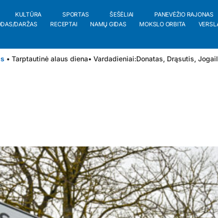
KULTŪRA
SPORTAS
ŠEŠĖLIAI
PANEVĖŽIO RAJONAS
ODAS/DARŽAS
RECEPTAI
NAMŲ GIDAS
MOKSLO ORBITA
VERSL
is
• Tarptautinė alaus diena
• Vardadieniai:
Donatas
,
Drąsutis
,
Jogai