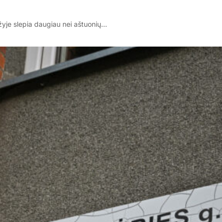
žyje slepia daugiau nei aštuonių…