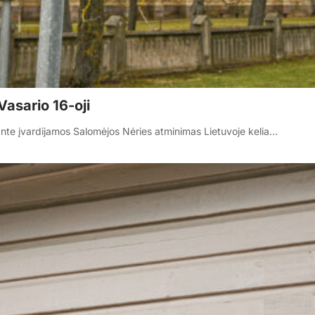
Vasario 16-oji
nte įvardijamos Salomėjos Nėries atminimas Lietuvoje kelia…