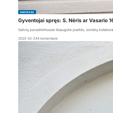
ANONSAS
Gyventojai spręs: S. Nėris ar Vasario 16
Gatvių pavadinimuose išsaugota poetės, sovietų kolabora
2025-02-24
4 komentarai