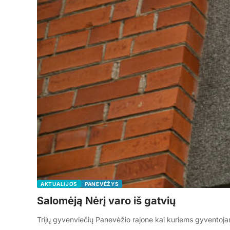
AKTUALIJOS
PANEVĖŽYS
Salomėją Nėrį varo iš gatvių
Trijų gyvenviečių Panevėžio rajone kai kuriems gyventoja