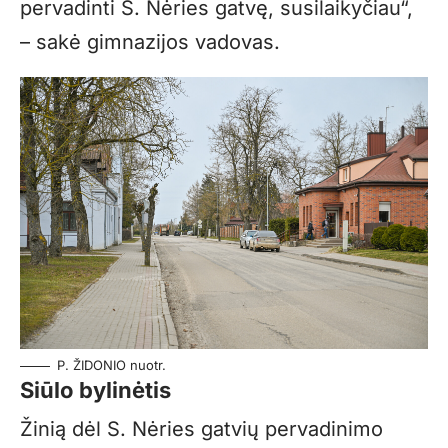
pervadinti S. Nėries gatvę, susilaikyčiau“,
– sakė gimnazijos vadovas.
P. ŽIDONIO nuotr.
Siūlo bylinėtis
Žinią dėl S. Nėries gatvių pervadinimo