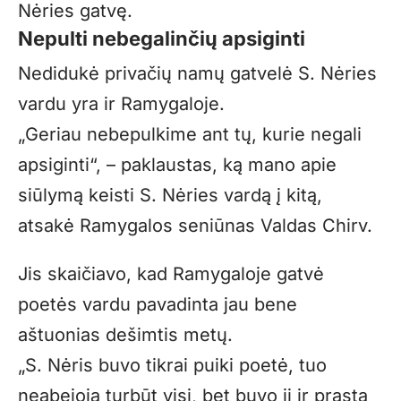
Nėries gatvę.
Nepulti nebegalinčių apsiginti
Nedidukė privačių namų gatvelė S. Nėries
vardu yra ir Ramygaloje.
„Geriau nebepulkime ant tų, kurie negali
apsiginti“, – paklaustas, ką mano apie
siūlymą keisti S. Nėries vardą į kitą,
atsakė Ramygalos seniūnas Valdas Chirv.
Jis skaičiavo, kad Ramygaloje gatvė
poetės vardu pavadinta jau bene
aštuonias dešimtis metų.
„S. Nėris buvo tikrai puiki poetė, tuo
neabejoja turbūt visi, bet buvo ji ir prasta