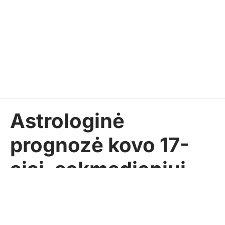
Astrologinė
prognozė kovo 17-
ajai, sekmadieniui
Pasidalinti
SEKUNDĖ
2024-03-17
AKTUALIJOS