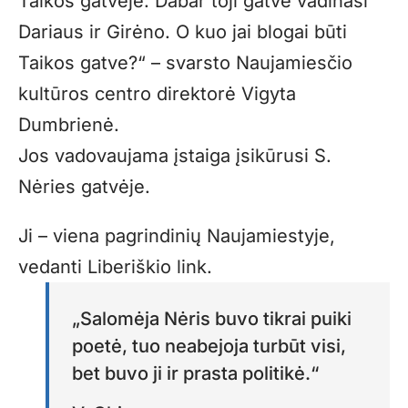
Taikos gatvėje. Dabar toji gatvė vadinasi
Dariaus ir Girėno. O kuo jai blogai būti
Taikos gatve?“ – svarsto Naujamiesčio
kultūros centro direktorė Vigyta
Dumbrienė.
Jos vadovaujama įstaiga įsikūrusi S.
Nėries gatvėje.
Ji – viena pagrindinių Naujamiestyje,
vedanti Liberiškio link.
„Salomėja Nėris buvo tikrai puiki
poetė, tuo neabejoja turbūt visi,
bet buvo ji ir prasta politikė.“