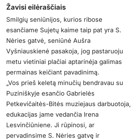
Žavisi eilėraščiais
Smilgių seniūnijos, kurios ribose
esančiame Sujetų kaime taip pat yra S.
Nėries gatvė, seniūnė Aušra
Vyšniauskienė pasakoja, jog pastaruoju
metu vietiniai plačiai aptarinėja galimas
permainas keičiant pavadinimą.
„Vos prieš keletą minučių bendravau su
Puziniškyje esančio Gabrielės
Petkevičaitės-Bitės muziejaus darbuotoja,
edukacijas jame vedančia Irena
Lesvinčiūniene. Ji rūpinosi, ar
pervadinsime S. Nėries gatvę ir