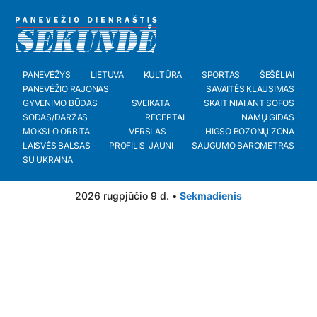
PANEVĖŽYS
LIETUVA
KULTŪRA
SPORTAS
ŠEŠĖLIAI
PANEVĖŽIO RAJONAS
SAVAITĖS KLAUSIMAS
GYVENIMO BŪDAS
SVEIKATA
SKAITINIAI ANT SOFOS
SODAS/DARŽAS
RECEPTAI
NAMŲ GIDAS
MOKSLO ORBITA
VERSLAS
HIGSO BOZONŲ ZONA
LAISVĖS BALSAS
PROFILIS_JAUNI
SAUGUMO BAROMETRAS
SU UKRAINA
2026 rugpjūčio 9 d. •
Sekmadienis