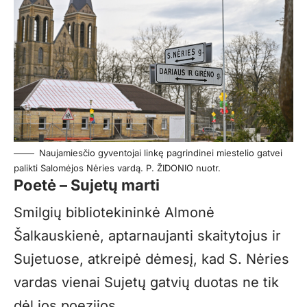
Naujamiesčio gyventojai linkę pagrindinei miestelio gatvei
palikti Salomėjos Nėries vardą. P. ŽIDONIO nuotr.
Poetė – Sujetų marti
Smilgių bibliotekininkė Almonė
Šalkauskienė, aptarnaujanti skaitytojus ir
Sujetuose, atkreipė dėmesį, kad S. Nėries
vardas vienai Sujetų gatvių duotas ne tik
dėl jos poezijos.