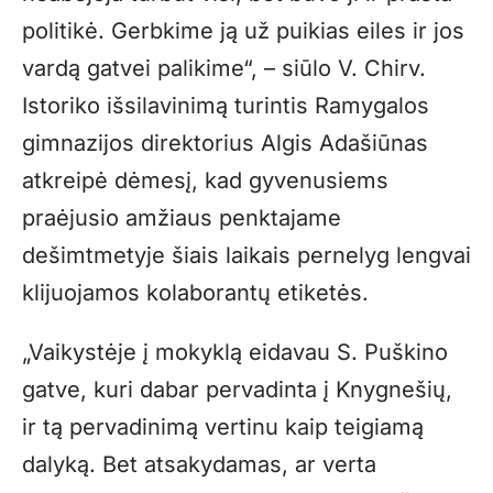
politikė. Gerbkime ją už puikias eiles ir jos
vardą gatvei palikime“, – siūlo V. Chirv.
Istoriko išsilavinimą turintis Ramygalos
gimnazijos direktorius Algis Adašiūnas
atkreipė dėmesį, kad gyvenusiems
praėjusio amžiaus penktajame
dešimtmetyje šiais laikais pernelyg lengvai
klijuojamos kolaborantų etiketės.
„Vaikystėje į mokyklą eidavau S. Puškino
gatve, kuri dabar pervadinta į Knygnešių,
ir tą pervadinimą vertinu kaip teigiamą
dalyką. Bet atsakydamas, ar verta