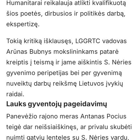
Humanitarai reikalauja atlikti kvalifikuotą
šios poetės, dirbusios ir politikės darbą,
ekspertizę.
Tokią kritiką išklausęs, LGGRTC vadovas
Arūnas Bubnys mokslininkams patarė
kreiptis į teismą ir jame aiškintis S. Nėries
gyvenimo peripetijas bei per gyvenimą
nuveiktų darbų reikšmę Lietuvos įvykių
raidai.
Lauks gyventojų pageidavimų
Panevėžio rajono meras Antanas Pocius
teigė dar neišsiaiškinęs, ar privalu skubėti
nuimti gatvių lenteles su S. Nėries vardu,