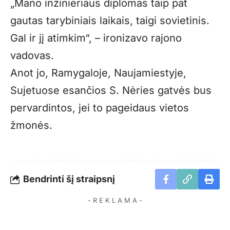
„Mano inžinieriaus diplomas taip pat
gautas tarybiniais laikais, taigi sovietinis.
Gal ir jį atimkim“, – ironizavo rajono
vadovas.
Anot jo, Ramygaloje, Naujamiestyje,
Sujetuose esančios S. Nėries gatvės bus
pervardintos, jei to pageidaus vietos
žmonės.
Bendrinti šį straipsnį
- R E K L A M A -