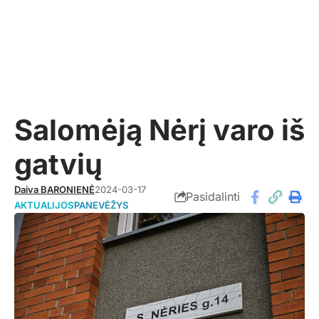
Salomėją Nėrį varo iš
gatvių
Daiva BARONIENĖ
2024-03-17
Pasidalinti
AKTUALIJOS
PANEVĖŽYS