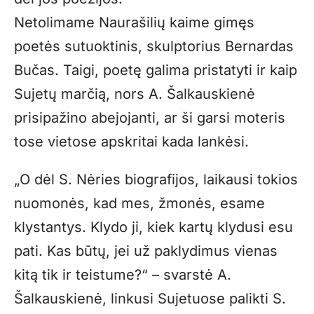
Netolimame Naurašilių kaime gimęs
poetės sutuoktinis, skulptorius Bernardas
Bučas. Taigi, poetę galima pristatyti ir kaip
Sujetų marčią, nors A. Šalkauskienė
prisipažino abejojanti, ar ši garsi moteris
tose vietose apskritai kada lankėsi.
„O dėl S. Nėries biografijos, laikausi tokios
nuomonės, kad mes, žmonės, esame
klystantys. Klydo ji, kiek kartų klydusi esu
pati. Kas būtų, jei už paklydimus vienas
kitą tik ir teistume?“ – svarstė A.
Šalkauskienė, linkusi Sujetuose palikti S.