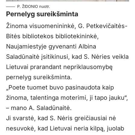
P. ŽIDONIO nuotr.
Pernelyg sureikšminta
Žinoma visuomenininkė, G. Petkevičaitės-
Bitės bibliotekos bibliotekininkė,
Naujamiestyje gyvenanti Albina
Saladūnaitė įsitikinusi, kad S. Nėries veikla
Lietuvai prarandant nepriklausomybę
pernelyg sureikšminta.
„Poete tuomet buvo pasinaudota kaip
žinoma, talentinga moterimi, ji tapo jauku“,
– mano A. Saladūnaitė.
Ji svarstė, kad S. Nėris greičiausiai nė
nesuvokė, kad Lietuvai neria kilpą, juolab