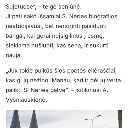
Sujetuose“, – teigė seniūnė.
Ji pati sako išsamiai S. Nėries biografijos
nestudijavusi, bet nenorinti pasiduoti
bangai, kai gerai neįsigilinus į esmę,
siekiama nušluoti, kas sena, ir sukurti
nauja.
„Juk tokie puikūs šios poetės eilėraščiai,
kas gi jų nežino. Manau, kad ir dėl jų verta
palikti S. Nėries gatvę“, – įsitikinusi A.
Vyšniauskienė.