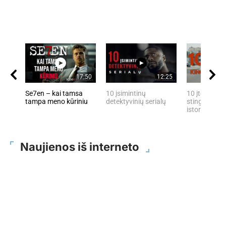
17:50
12:25
Se7en – kai tamsa
10 įsimintinų
10 įtemptų, 
tampa meno kūriniu
detektyvinių serialų
stingdančių 
istorijų
Naujienos iš interneto