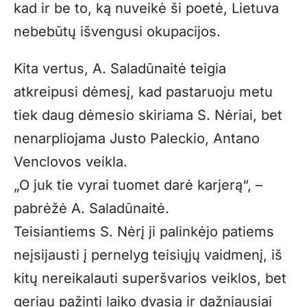
kad ir be to, ką nuveikė ši poetė, Lietuva
nebebūtų išvengusi okupacijos.
Kita vertus, A. Saladūnaitė teigia
atkreipusi dėmesį, kad pastaruoju metu
tiek daug dėmesio skiriama S. Nėriai, bet
nenarpliojama Justo Paleckio, Antano
Venclovos veikla.
„O juk tie vyrai tuomet darė karjerą“, –
pabrėžė A. Saladūnaitė.
Teisiantiems S. Nėrį ji palinkėjo patiems
neįsijausti į pernelyg teisiųjų vaidmenį, iš
kitų nereikalauti superšvarios veiklos, bet
geriau pažinti laiko dvasią ir dažniausiai