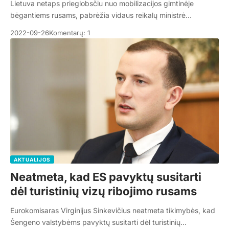
Lietuva netaps prieglobsčiu nuo mobilizacijos gimtinėje
bėgantiems rusams, pabrėžia vidaus reikalų ministrė…
2022-09-26
Komentarų: 1
AKTUALIJOS
Neatmeta, kad ES pavyktų susitarti
dėl turistinių vizų ribojimo rusams
Eurokomisaras Virginijus Sinkevičius neatmeta tikimybės, kad
Šengeno valstybėms pavyktų susitarti dėl turistinių…