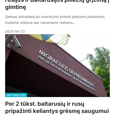
gimtinę
Seimas antradienį po svarstymo pritarė įstatymo pataisoms,
kuriomis siūloma dar vieneriems metams…
2024-04-23
AKTUALIJOS
Per 2 tūkst. baltarusių ir rusų
pripažinti keliantys grėsmę saugumui