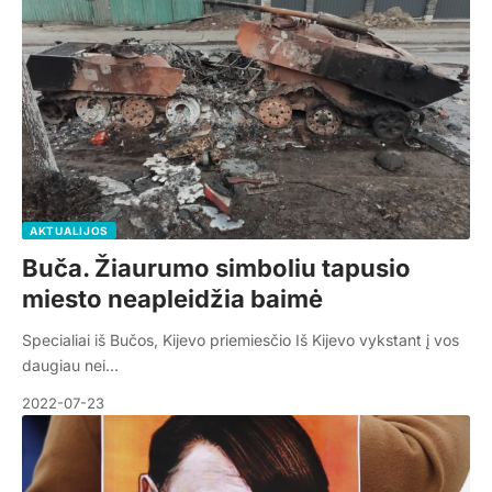
AKTUALIJOS
Buča. Žiaurumo simboliu tapusio
miesto neapleidžia baimė
Specialiai iš Bučos, Kijevo priemiesčio Iš Kijevo vykstant į vos
daugiau nei…
2022-07-23