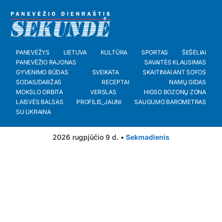
PANEVĖŽYS
LIETUVA
KULTŪRA
SPORTAS
ŠEŠĖLIAI
PANEVĖŽIO RAJONAS
SAVAITĖS KLAUSIMAS
GYVENIMO BŪDAS
SVEIKATA
SKAITINIAI ANT SOFOS
SODAS/DARŽAS
RECEPTAI
NAMŲ GIDAS
MOKSLO ORBITA
VERSLAS
HIGSO BOZONŲ ZONA
LAISVĖS BALSAS
PROFILIS_JAUNI
SAUGUMO BAROMETRAS
SU UKRAINA
2026 rugpjūčio 9 d. •
Sekmadienis