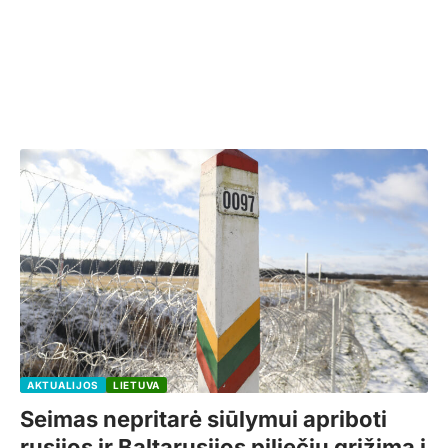
AKTUALIJOS
LIETUVA
Seimas nepritarė siūlymui apriboti
rusijos ir Baltarusijos piliečių grįžimą į