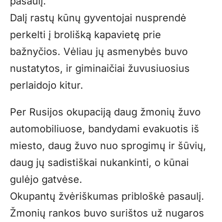
pasaulį.
Dalį rastų kūnų gyventojai nusprendė
perkelti į brolišką kapavietę prie
bažnyčios. Vėliau jų asmenybės buvo
nustatytos, ir giminaičiai žuvusiuosius
perlaidojo kitur.
Per Rusijos okupaciją daug žmonių žuvo
automobiliuose, bandydami evakuotis iš
miesto, daug žuvo nuo sprogimų ir šūvių,
daug jų sadistiškai nukankinti, o kūnai
gulėjo gatvėse.
Okupantų žvėriškumas pribloškė pasaulį.
Žmonių rankos buvo surištos už nugaros