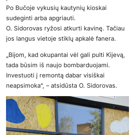
Po Bučoje vykusių kautynių kioskai
sudeginti arba apgriauti.
O. Sidorovas ryžosi atkurti kavinę. Tačiau
jos langus vietoje stiklų apkalė fanera.
„Bijom, kad okupantai vėl gali pulti Kijevą,
tada būsim iš naujo bombarduojami.
Investuoti į remontą dabar visiškai
neapsimoka“, – atsidūsta O. Sidorovas.