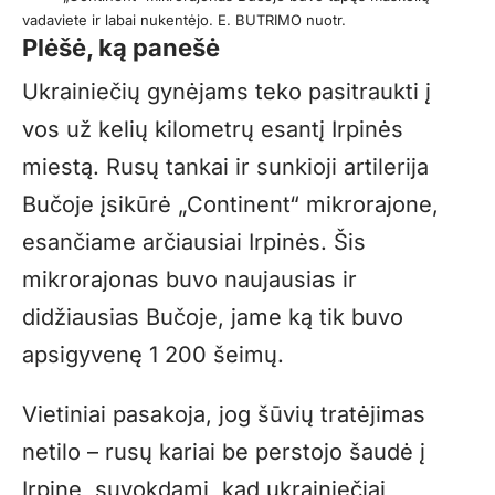
vadaviete ir labai nukentėjo. E. BUTRIMO nuotr.
Plėšė, ką panešė
Ukrainiečių gynėjams teko pasitraukti į
vos už kelių kilometrų esantį Irpinės
miestą. Rusų tankai ir sunkioji artilerija
Bučoje įsikūrė „Continent“ mikrorajone,
esančiame arčiausiai Irpinės. Šis
mikrorajonas buvo naujausias ir
didžiausias Bučoje, jame ką tik buvo
apsigyvenę 1 200 šeimų.
Vietiniai pasakoja, jog šūvių tratėjimas
netilo – rusų kariai be perstojo šaudė į
Irpinę, suvokdami, kad ukrainiečiai