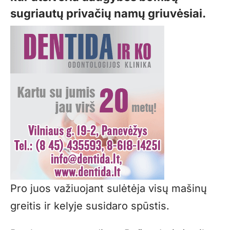
sugriautų privačių namų griuvėsiai.
Pro juos važiuojant sulėtėja visų mašinų
greitis ir kelyje susidaro spūstis.