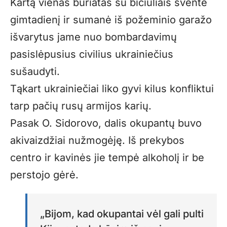
Kartą vienas buriatas su bičiuliais šventė
gimtadienį ir sumanė iš požeminio garažo
išvarytus jame nuo bombardavimų
pasislėpusius civilius ukrainiečius
sušaudyti.
Tąkart ukrainiečiai liko gyvi kilus konfliktui
tarp pačių rusų armijos karių.
Pasak O. Sidorovo, dalis okupantų buvo
akivaizdžiai nužmogėję. Iš prekybos
centro ir kavinės jie tempė alkoholį ir be
perstojo gėrė.
„Bijom, kad okupantai vėl gali pulti