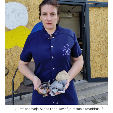
„Jul’s“ padavėja Aliona rodo kavinėje rastas skeveldras. E.