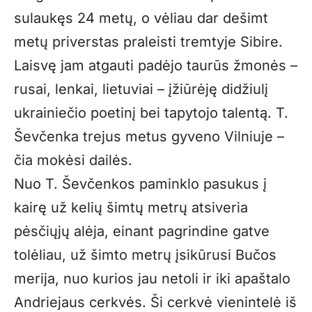
sulaukęs 24 metų, o vėliau dar dešimt
metų priverstas praleisti tremtyje Sibire.
Laisvę jam atgauti padėjo taurūs žmonės –
rusai, lenkai, lietuviai – įžiūrėję didžiulį
ukrainiečio poetinį bei tapytojo talentą. T.
Ševčenka trejus metus gyveno Vilniuje –
čia mokėsi dailės.
Nuo T. Ševčenkos paminklo pasukus į
kairę už kelių šimtų metrų atsiveria
pėsčiųjų alėja, einant pagrindine gatve
tolėliau, už šimto metrų įsikūrusi Bučos
merija, nuo kurios jau netoli ir iki apaštalo
Andriejaus cerkvės. Ši cerkvė vienintelė iš