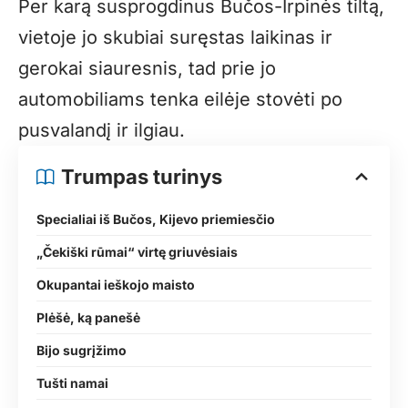
Per karą susprogdinus Bučos-Irpinės tiltą,
vietoje jo skubiai suręstas laikinas ir
gerokai siauresnis, tad prie jo
automobiliams tenka eilėje stovėti po
pusvalandį ir ilgiau.
Trumpas turinys
Specialiai iš Bučos, Kijevo priemiesčio
„Čekiški rūmai“ virtę griuvėsiais
Okupantai ieškojo maisto
Plėšė, ką panešė
Bijo sugrįžimo
Tušti namai