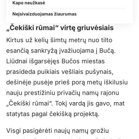
Kapo neužkasė
Neįsivaizduojamas žiaurumas
„Čekiški rūmai“ virtę griuvėsiais
Kirtus už kelių šimtų metrų nuo tilto
esančią sankryžą įvažiuojama į Bučą.
Liūdnai išgarsėjęs Bučos miestas
prasideda puikiais vešliais pušynais,
dešinėje pusėje prieš porą metų iškilusiu
nauju prestižiniu privačių namų rajonu
„Čekiški rūmai“. Tokį vardą jis gavo, mat
statytas pagal čekišką projektą.
Visgi pasigėrėti naujų namų grožiu