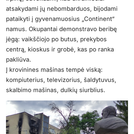
atsakydami jų nebombarduos, bijodami
pataikyti į gyvenamuosius „Continent“
namus. Okupantai demonstravo beribę
jėgą: vaikščiojo po butus, prekybos
centrą, kioskus ir grobė, kas po ranka
pakliūva.
Į krovinines mašinas tempė viską:
kompiuterius, televizorius, šaldytuvus,
skalbimo mašinas, dulkių siurblius.