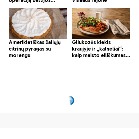
Dėl kakučių gėlyne –
prie gėdos stulpo
Lina DRANSEIKAITĖ
2022-07-23
Pasidalinti
AKTUALIJOS