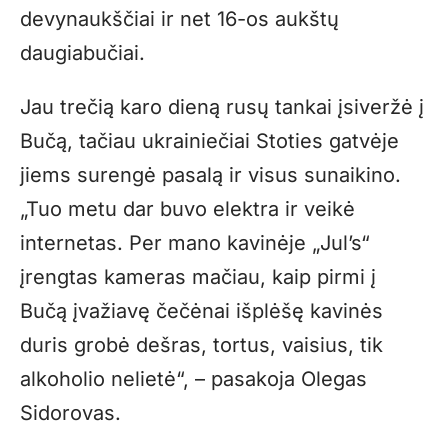
devynaukščiai ir net 16-os aukštų
daugiabučiai.
Jau trečią karo dieną rusų tankai įsiveržė į
Bučą, tačiau ukrainiečiai Stoties gatvėje
jiems surengė pasalą ir visus sunaikino.
„Tuo metu dar buvo elektra ir veikė
internetas. Per mano kavinėje „Jul’s“
įrengtas kameras mačiau, kaip pirmi į
Bučą įvažiavę čečėnai išplėšę kavinės
duris grobė dešras, tortus, vaisius, tik
alkoholio nelietė“, – pasakoja Olegas
Sidorovas.