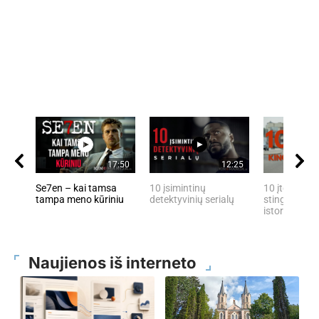
17:50
12:25
Se7en – kai tamsa
10 įsimintinų
10 įtemptų, 
tampa meno kūriniu
detektyvinių serialų
stingdančių 
istorijų
Naujienos iš interneto