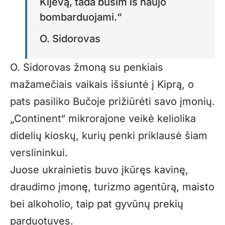
Kijevą, tada būsim iš naujo
bombarduojami.“
O. Sidorovas
O. Sidorovas žmoną su penkiais
mažamečiais vaikais išsiuntė į Kiprą, o
pats pasiliko Bučoje prižiūrėti savo įmonių.
„Continent“ mikrorajone veikė keliolika
didelių kioskų, kurių penki priklausė šiam
verslininkui.
Juose ukrainietis buvo įkūręs kavinę,
draudimo įmonę, turizmo agentūrą, maisto
bei alkoholio, taip pat gyvūnų prekių
parduotuves.