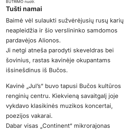
BUTRIMO nuotr.
Tušti namai
Baimė vėl sulaukti sužvėrėjusių rusų karių
neapleidžia ir šio verslininko samdomos
pardavėjos Alionos.
Ji netgi atneša parodyti skeveldras bei
šovinius, rastas kavinėje okupantams
išsinešdinus iš Bučos.
Kavinė „Jul’s“ buvo tapusi Bučos kultūros
renginių centru. Kiekvieną savaitgalį joje
vykdavo klasikinės muzikos koncertai,
poezijos vakarai.
Dabar visas „Continent“ mikrorajonas