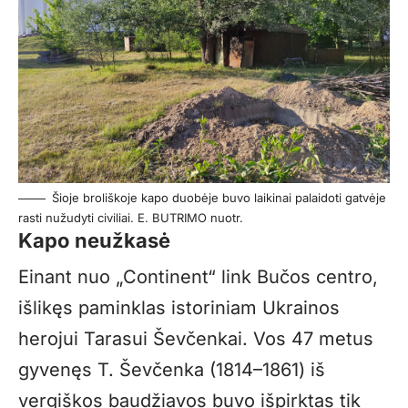
Šioje broliškoje kapo duobėje buvo laikinai palaidoti gatvėje
rasti nužudyti civiliai. E. BUTRIMO nuotr.
Kapo neužkasė
Einant nuo „Continent“ link Bučos centro,
išlikęs paminklas istoriniam Ukrainos
herojui Tarasui Ševčenkai. Vos 47 metus
gyvenęs T. Ševčenka (1814–1861) iš
vergiškos baudžiavos buvo išpirktas tik