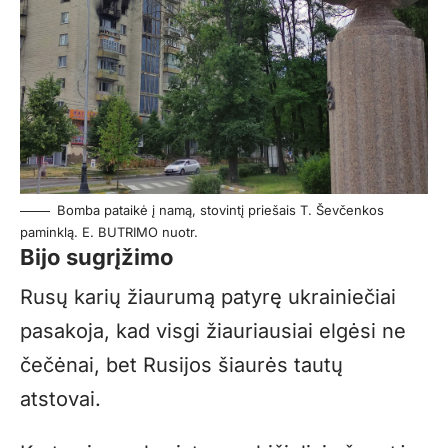
Bomba pataikė į namą, stovintį priešais T. Ševčenkos
paminklą. E. BUTRIMO nuotr.
Bijo sugrįžimo
Rusų karių žiaurumą patyrę ukrainiečiai
pasakoja, kad visgi žiauriausiai elgėsi ne
čečėnai, bet Rusijos šiaurės tautų
atstovai.