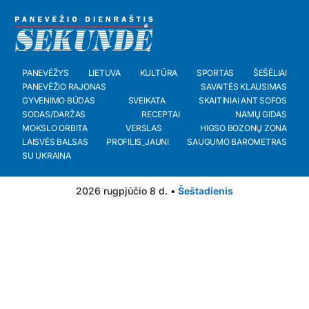
PANEVĖŽYS
LIETUVA
KULTŪRA
SPORTAS
ŠEŠĖLIAI
PANEVĖŽIO RAJONAS
SAVAITĖS KLAUSIMAS
GYVENIMO BŪDAS
SVEIKATA
SKAITINIAI ANT SOFOS
SODAS/DARŽAS
RECEPTAI
NAMŲ GIDAS
MOKSLO ORBITA
VERSLAS
HIGSO BOZONŲ ZONA
LAISVĖS BALSAS
PROFILIS_JAUNI
SAUGUMO BAROMETRAS
SU UKRAINA
2026 rugpjūčio 8 d. •
Šeštadienis