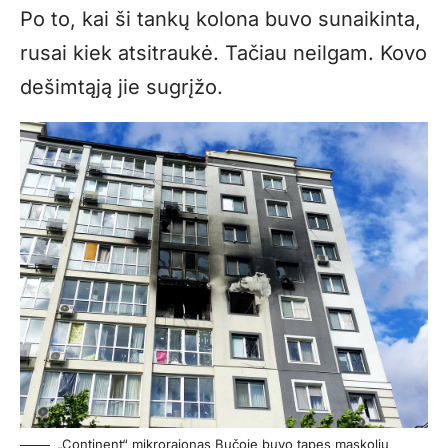
Po to, kai ši tankų kolona buvo sunaikinta,
rusai kiek atsitraukė. Tačiau neilgam. Kovo
dešimtąją jie sugrįžo.
„Continent“ mikrorajonas Bučoje buvo tapęs maskolių