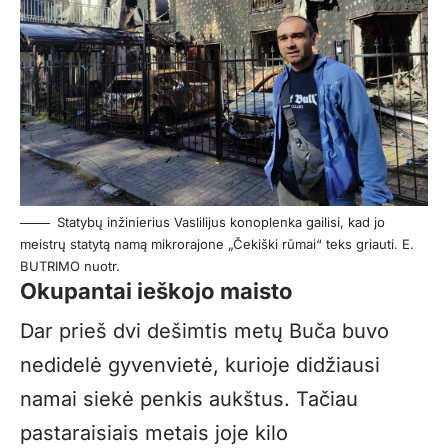
Statybų inžinierius Vaslilijus konoplenka gailisi, kad jo
meistrų statytą namą mikrorajone „Čekiški rūmai“ teks griauti. E.
BUTRIMO nuotr.
Okupantai ieškojo maisto
Dar prieš dvi dešimtis metų Buča buvo
nedidelė gyvenvietė, kurioje didžiausi
namai siekė penkis aukštus. Tačiau
pastaraisiais metais joje kilo