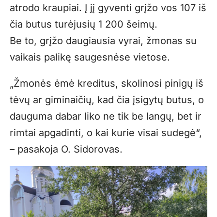
atrodo kraupiai. Į jį gyventi grįžo vos 107 iš
čia butus turėjusių 1 200 šeimų.
Be to, grįžo daugiausia vyrai, žmonas su
vaikais palikę saugesnėse vietose.
„Žmonės ėmė kreditus, skolinosi pinigų iš
tėvų ar giminaičių, kad čia įsigytų butus, o
dauguma dabar liko ne tik be langų, bet ir
rimtai apgadinti, o kai kurie visai sudegė“,
– pasakoja O. Sidorovas.