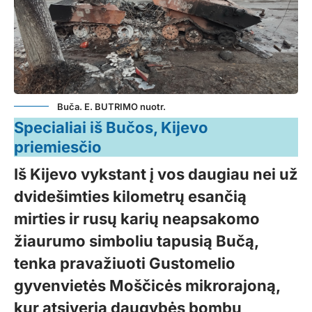
Buča. E. BUTRIMO nuotr.
Specialiai iš Bučos, Kijevo
priemiesčio
Iš Kijevo vykstant į vos daugiau nei už
dvidešimties kilometrų esančią
mirties ir rusų karių neapsakomo
žiaurumo simboliu tapusią Bučą,
tenka pravažiuoti Gustomelio
gyvenvietės Moščicės mikrorajoną,
kur atsiveria daugybės bombų