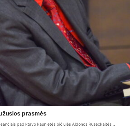
užusios prasmės
esančiais padiktavo kaunietės bičiulės Aldonos Ruseckaitės…