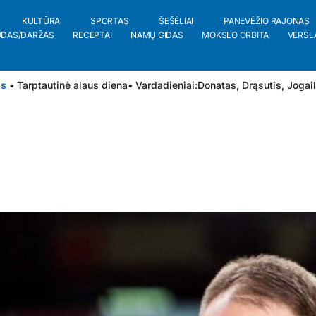
KULTŪRA
SPORTAS
ŠEŠĖLIAI
PANEVĖŽIO RAJONAS
ODAS/DARŽAS
RECEPTAI
NAMŲ GIDAS
MOKSLO ORBITA
VERSL
is
• Tarptautinė alaus diena
• Vardadieniai:
Donatas
,
Drąsutis
,
Jogai