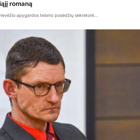
iąjį romaną
anevėžio apygardos teismo posėdžių sekretorė…