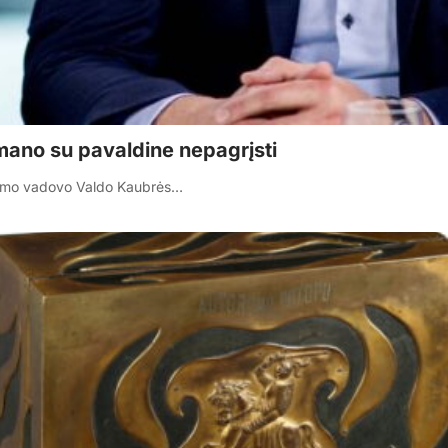
mano su pavaldine nepagrįsti
alimo vadovo Valdo Kaubrės…