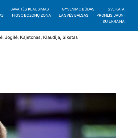
SAVAITĖS KLAUSIMAS
GYVENIMO BŪDAS
SVEIKATA
AS
HIGSO BOZONŲ ZONA
LAISVĖS BALSAS
PROFILIS_JAUNI
SU UKRAINA
lė
,
Jogilė
,
Kajetonas
,
Klaudija
,
Sikstas