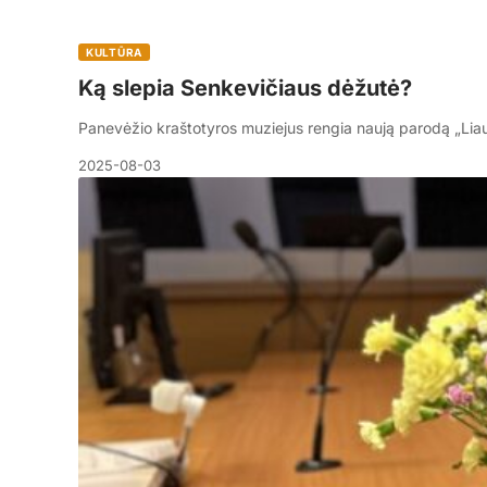
KULTŪRA
Ką slepia Senkevičiaus dėžutė?
Panevėžio kraštotyros muziejus rengia naują parodą „Li
2025-08-03