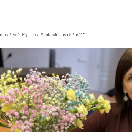
audos žemė. Ką slepia Senkevičiaus dėžutė?“,…