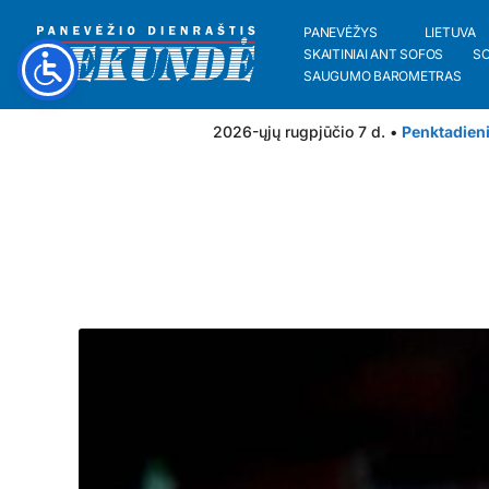
PANEVĖŽYS
LIETUVA
SKAITINIAI ANT SOFOS
S
SAUGUMO BAROMETRAS
2026-ųjų rugpjūčio 7 d. •
Penktadien