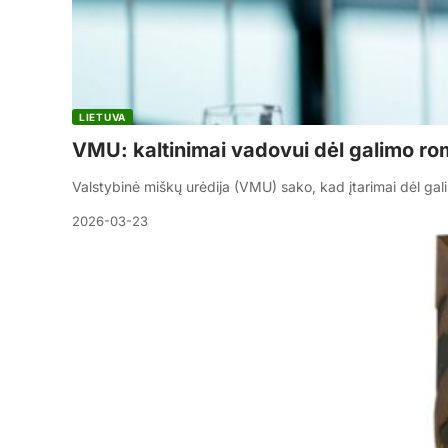
LIETUVA
VMU: kaltinimai vadovui dėl galimo ro
Valstybinė miškų urėdija (VMU) sako, kad įtarimai dėl g
2026-03-23