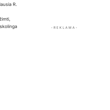
lausia R.
imti,
 skolinga
- R E K L A M A -