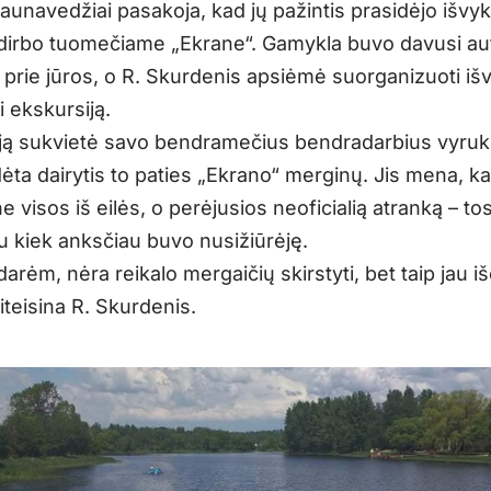
jaunavedžiai pasakoja, kad jų pažintis prasidėjo išvyk
dirbo tuomečiame „Ekrane“. Gamykla buvo davusi a
 prie jūros, o R. Skurdenis apsiėmė suorganizuoti išv
i ekskursiją.
iją sukvietė savo bendramečius bendradarbius vyruk
ėta dairytis to paties „Ekrano“ merginų. Jis mena, k
e visos iš eilės, o perėjusios neoficialią atranką – tos
au kiek anksčiau buvo nusižiūrėję.
arėm, nėra reikalo mergaičių skirstyti, bet taip jau išė
iteisina R. Skurdenis.