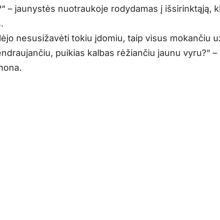
“ – jaunystės nuotraukoje rodydamas į išsirinktąją, k
.
ėjo nesusižavėti tokiu įdomiu, taip visus mokančiu už
ndraujančiu, puikias kalbas rėžiančiu jaunu vyru?“ –
mona.