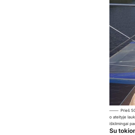
Prieš 5
o ateityje lau
iškilmingai p
Su tokio