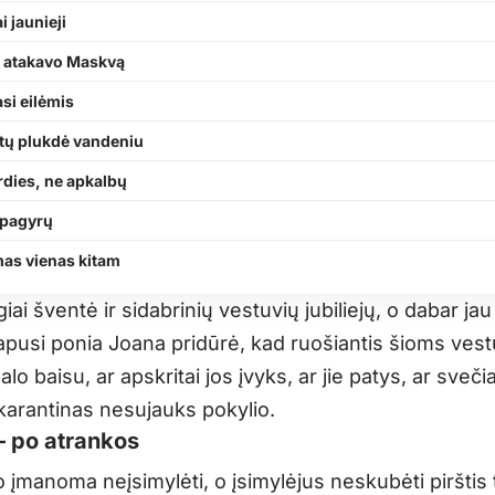
ai jaunieji
o atakavo Maskvą
asi eilėmis
iltų plukdė vandeniu
rdies, ne apkalbų
 pagyrų
as vienas kitam
iai šventė ir sidabrinių vestuvių jubiliejų, o dabar jau
apusi ponia Joana pridūrė, kad ruošiantis šioms ve
lo baisu, ar apskritai jos įvyks, ar jie patys, ar sveči
 karantinas nesujauks pokylio.
 – po atrankos
 įmanoma neįsimylėti, o įsimylėjus neskubėti pirštis 