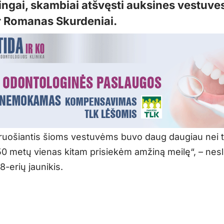
ingai, skambiai atšvęsti auksines vestuves
r Romanas Skurdeniai.
ruošiantis šioms vestuvėms buvo daug daugiau nei 
 50 metų vienas kitam prisiekėm amžiną meilę“, – nes
8-erių jaunikis.