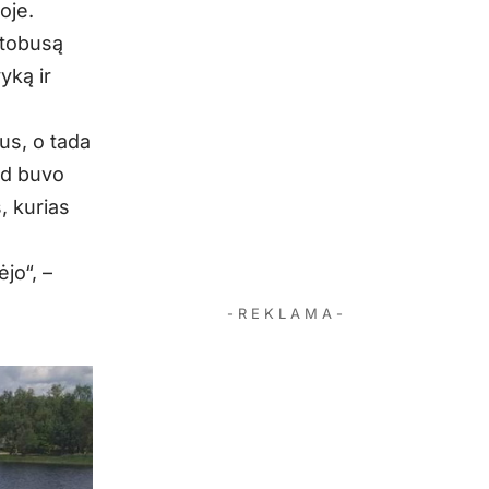
oje.
utobusą
yką ir
us, o tada
ad buvo
, kurias
jo“, –
- R E K L A M A -