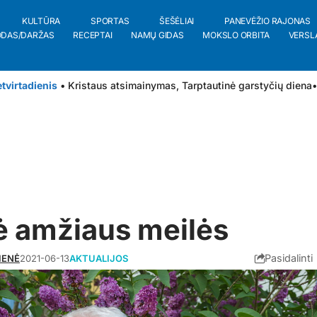
KULTŪRA
SPORTAS
ŠEŠĖLIAI
PANEVĖŽIO RAJONAS
ODAS/DARŽAS
RECEPTAI
NAMŲ GIDAS
MOKSLO ORBITA
VERSL
tvirtadienis
• Kristaus atsimainymas, Tarptautinė garstyčių diena
•
ė amžiaus meilės
Pasidalinti
IENĖ
2021-06-13
AKTUALIJOS