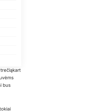
 trečiąkart
stuvėms
ai bus
tokiai