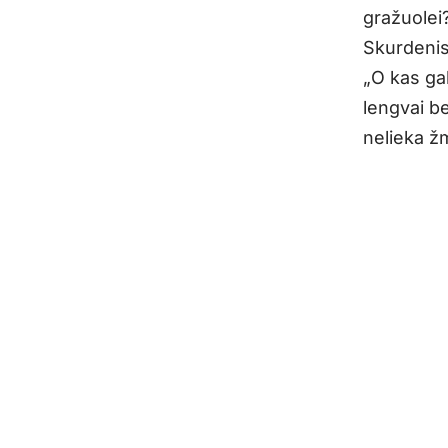
gražuolei?
Skurdenis
„O kas gal
lengvai be
nelieka ž