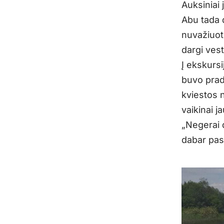
Auksiniai 
Abu tada 
nuvažiuot
dargi vest
Į ekskurs
buvo prad
kviestos n
vaikinai j
„Negerai d
dabar pas