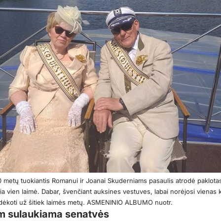
0 metų tuokiantis Romanui ir Joanai Skuderniams pasaulis atrodė paklota
kia vien laimė. Dabar, švenčiant auksines vestuves, labai norėjosi vienas 
adėkoti už šitiek laimės metų. ASMENINIO ALBUMO nuotr.
m sulaukiama senatvės