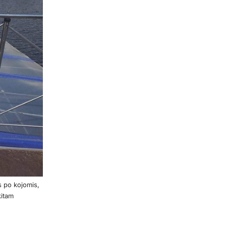
s po kojomis,
kitam