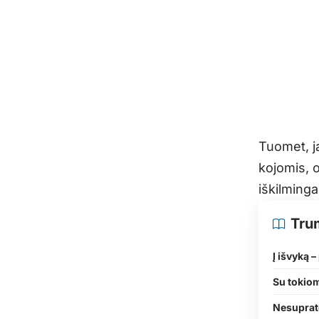
Tuomet, j
kojomis, o
iškilming
Tru
Į išvyką 
Su tokio
Nesuprato