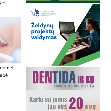
 –
tuomet,
lėpė