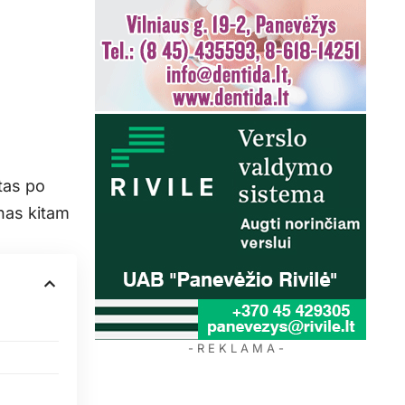
tas po
enas kitam
- R E K L A M A -