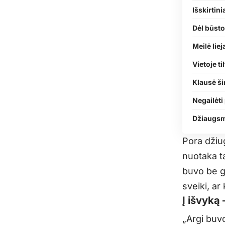
Išskirtini
Dėl būst
Meilė liej
Vietoje t
Klausė ši
Negailėti
Džiaugsm
Pora džiug
nuotaka t
buvo be ga
sveiki, ar
Į išvyką
„Argi buvo