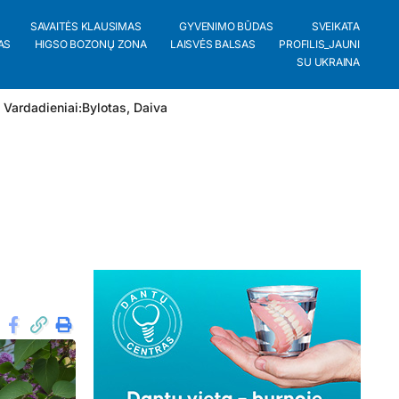
SAVAITĖS KLAUSIMAS
GYVENIMO BŪDAS
SVEIKATA
AS
HIGSO BOZONŲ ZONA
LAISVĖS BALSAS
PROFILIS_JAUNI
SU UKRAINA
 Vardadieniai:
Bylotas
,
Daiva