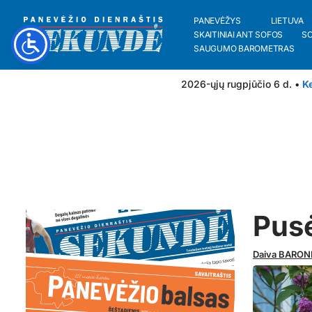
PANEVĖŽYS
LIETUVA
SKAITINIAI ANT SOFOS
S
SAUGUMO BAROMETRAS
2026-ųjų rugpjūčio 6 d. •
Ke
Pus
Daiva BARON