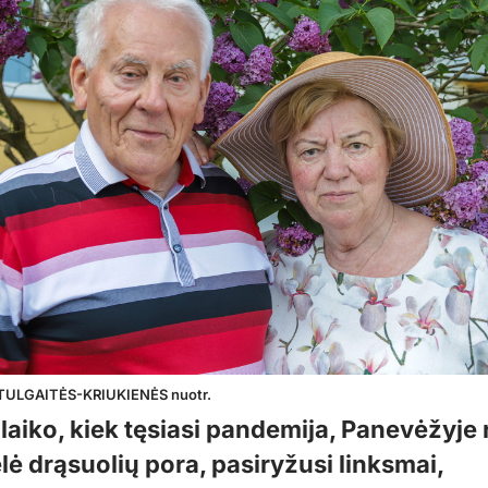
STULGAITĖS-KRIUKIENĖS nuotr.
 laiko, kiek tęsiasi pandemija, Panevėžyje
lė drąsuolių pora, pasiryžusi linksmai,