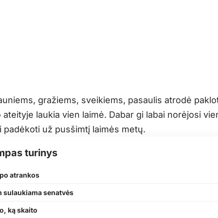
auniems, gražiems, sveikiems, pasaulis atrodė paklo
 ateityje laukia vien laimė. Dabar gi labai norėjosi vi
ai padėkoti už pusšimtį laimės metų.
mpas turinys
– po atrankos
m sulaukiama senatvės
, ką skaito