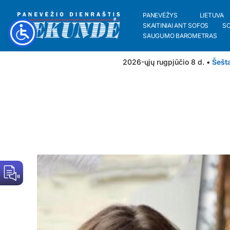
PANEVĖŽYS
LIETUVA
SKAITINIAI ANT SOFOS
S
SAUGUMO BAROMETRAS
2026-ųjų rugpjūčio 8 d. •
Šešt