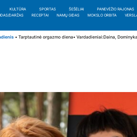
KULTŪRA
SPORTAS
ŠEŠĖLIAI
PANEVĖŽIO RAJONAS
ODAS/DARŽAS
RECEPTAI
NAMŲ GIDAS
MOKSLO ORBITA
VERSL
adienis
• Tarptautinė orgazmo diena
• Vardadieniai:
Daina
,
Dominyk