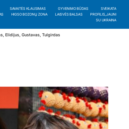
SAVAITĖS KLAUSIMAS
GYVENIMO BŪDAS
SVEIKATA
AS
HIGSO BOZONŲ ZONA
LAISVĖS BALSAS
PROFILIS_JAUNI
SU UKRAINA
as
,
Elidijus
,
Gustavas
,
Tulgirdas