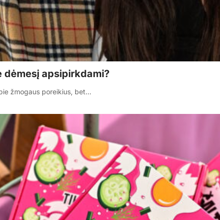
e dėmesį apsipirkdami?
 apie žmogaus poreikius, bet…