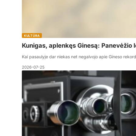
KULTŪRA
Kunigas, aplenkęs Ginesą: Panevėžio 
Kai pasaulyje dar niekas net negalvojo apie Gineso rek
2026-07-25