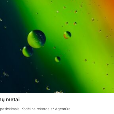
imų metai
s pasiekimais. Kodėl ne rekordais? Agentūra…