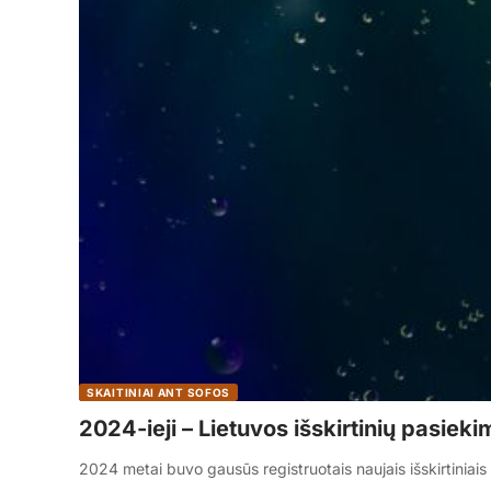
SKAITINIAI ANT SOFOS
2024-ieji – Lietuvos išskirtinių pasiek
2024 metai buvo gausūs registruotais naujais išskirtiniai