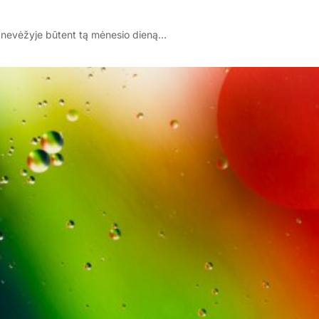
 Panevėžyje būtent tą mėnesio dieną…