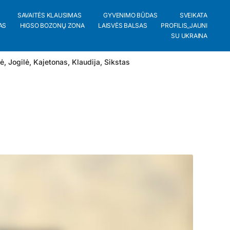
SAVAITĖS KLAUSIMAS
GYVENIMO BŪDAS
SVEIKATA
AS
HIGSO BOZONŲ ZONA
LAISVĖS BALSAS
PROFILIS_JAUNI
SU UKRAINA
lė
,
Jogilė
,
Kajetonas
,
Klaudija
,
Sikstas