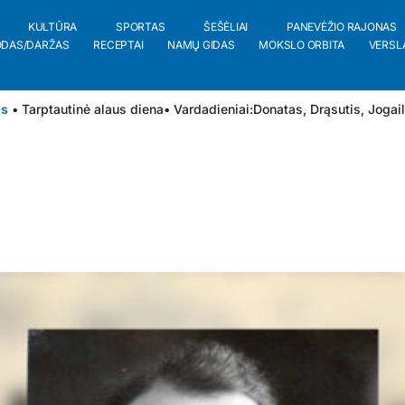
KULTŪRA
SPORTAS
ŠEŠĖLIAI
PANEVĖŽIO RAJONAS
ODAS/DARŽAS
RECEPTAI
NAMŲ GIDAS
MOKSLO ORBITA
VERSL
is
• Tarptautinė alaus diena
• Vardadieniai:
Donatas
,
Drąsutis
,
Jogai