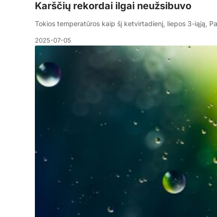
Karščių rekordai ilgai neužsibuvo
Tokios temperatūros kaip šį ketvirtadienį, liepos 3-iąją,
2025-07-05