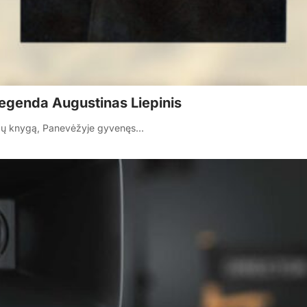
legenda Augustinas Liepinis
ordų knygą, Panevėžyje gyvenęs…