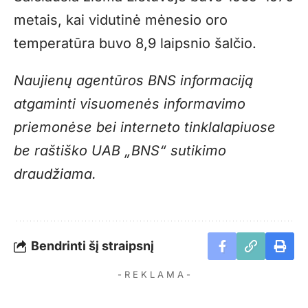
metais, kai vidutinė mėnesio oro
temperatūra buvo 8,9 laipsnio šalčio.
Naujienų agentūros BNS informaciją
atgaminti visuomenės informavimo
priemonėse bei interneto tinklalapiuose
be raštiško UAB „BNS“ sutikimo
draudžiama.
Bendrinti šį straipsnį
- R E K L A M A -