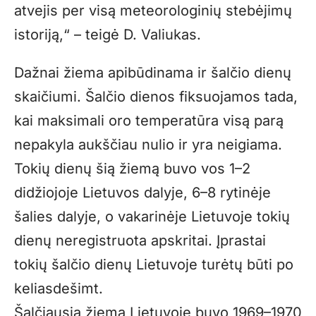
atvejis per visą meteorologinių stebėjimų
istoriją,“ – teigė D. Valiukas.
Dažnai žiema apibūdinama ir šalčio dienų
skaičiumi. Šalčio dienos fiksuojamos tada,
kai maksimali oro temperatūra visą parą
nepakyla aukščiau nulio ir yra neigiama.
Tokių dienų šią žiemą buvo vos 1–2
didžiojoje Lietuvos dalyje, 6–8 rytinėje
šalies dalyje, o vakarinėje Lietuvoje tokių
dienų neregistruota apskritai. Įprastai
tokių šalčio dienų Lietuvoje turėtų būti po
keliasdešimt.
Šalčiausia žiema Lietuvoje buvo 1969–1970