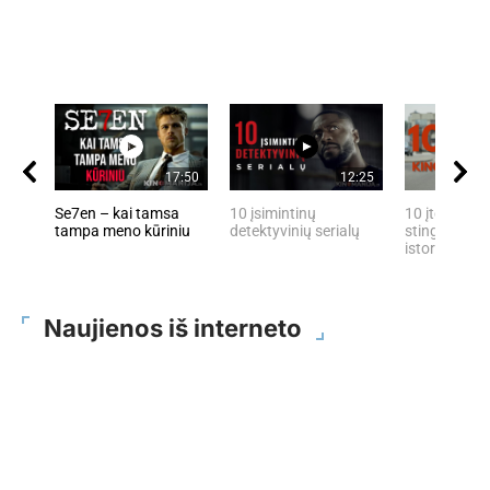
17:50
12:25
Se7en – kai tamsa
10 įsimintinų
10 įtemptų, 
tampa meno kūriniu
detektyvinių serialų
stingdančių 
istorijų
Naujienos iš interneto