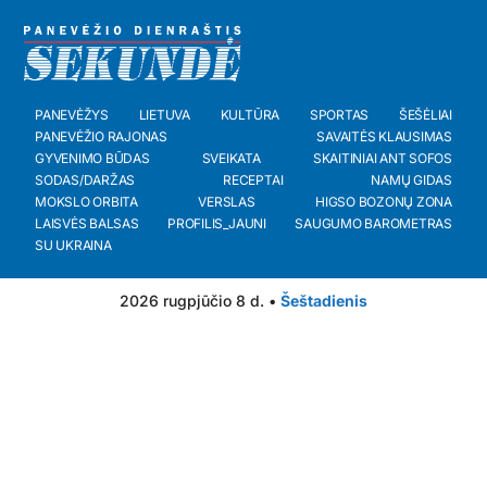
PANEVĖŽYS
LIETUVA
KULTŪRA
SPORTAS
ŠEŠĖLIAI
PANEVĖŽIO RAJONAS
SAVAITĖS KLAUSIMAS
GYVENIMO BŪDAS
SVEIKATA
SKAITINIAI ANT SOFOS
SODAS/DARŽAS
RECEPTAI
NAMŲ GIDAS
MOKSLO ORBITA
VERSLAS
HIGSO BOZONŲ ZONA
LAISVĖS BALSAS
PROFILIS_JAUNI
SAUGUMO BAROMETRAS
SU UKRAINA
2026 rugpjūčio 8 d. •
Šeštadienis