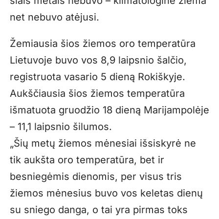
šiais metais nebuvo – klimatologinė žiema
net nebuvo atėjusi.
Žemiausia šios žiemos oro temperatūra
Lietuvoje buvo vos 8,9 laipsnio šalčio,
registruota vasario 5 dieną Rokiškyje.
Aukščiausia šios žiemos temperatūra
išmatuota gruodžio 18 dieną Marijampolėje
– 11,1 laipsnio šilumos.
„Šių metų žiemos mėnesiai išsiskyrė ne
tik aukšta oro temperatūra, bet ir
besniegėmis dienomis, per visus tris
žiemos mėnesius buvo vos keletas dienų
su sniego danga, o tai yra pirmas toks