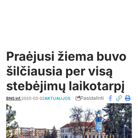
Praėjusi žiema buvo
šilčiausia per visą
stebėjimų laikotarpį
Pasidalinti
BNS inf.
2020-03-02
AKTUALIJOS