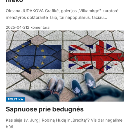
Oksana JUDAKOVA Grafikė, galerijos „Vilkamirgė" kuratorė,
menotyros doktorantė Taip, tai nepopuliarus, tačiau…
2025-04-21
2 komentarai
POLITIKA
Sapnuose prie bedugnės
Kas sieja šv. Jurgį, Robiną Hudą ir „Brexitą“? Vis dar negalime
būti…