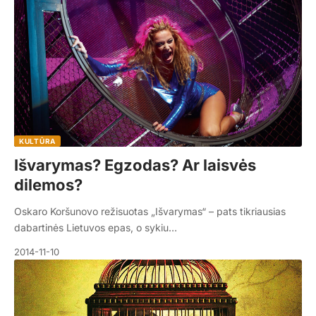
KULTŪRA
Išvarymas? Egzodas? Ar laisvės
dilemos?
Oskaro Koršunovo režisuotas „Išvarymas“ – pats tikriausias
dabartinės Lietuvos epas, o sykiu…
2014-11-10