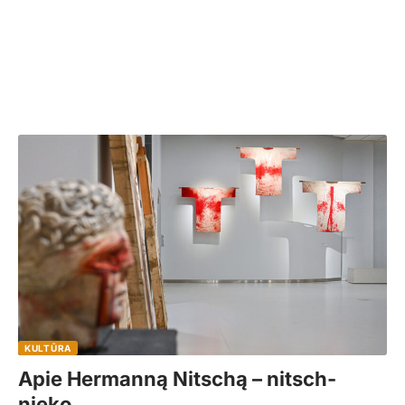
KULTŪRA
Apie Hermanną Nitschą – nitsch-
nieko