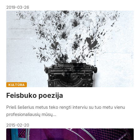
2019-03-26
KULTŪRA
Feisbuko poezija
Prieš šešerius metus teko rengti interviu su tuo metu vienu
profesio­naliausių mūsų…
2015-02-20