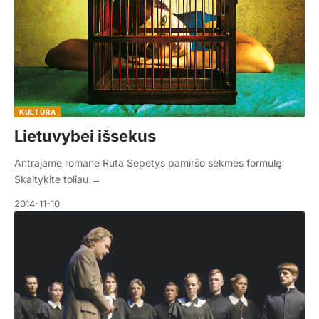
KULTŪRA
Lietuvybei išsekus
Antrajame romane Ruta Sepetys pamiršo sėkmės formulę
Skaitykite toliau →
2014-11-10