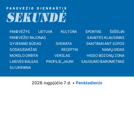
PANEVĖŽYS
LIETUVA
KULTŪRA
SPORTAS
ŠEŠĖLIAI
PANEVĖŽIO RAJONAS
SAVAITĖS KLAUSIMAS
GYVENIMO BŪDAS
SVEIKATA
SKAITINIAI ANT SOFOS
SODAS/DARŽAS
RECEPTAI
NAMŲ GIDAS
MOKSLO ORBITA
VERSLAS
HIGSO BOZONŲ ZONA
LAISVĖS BALSAS
PROFILIS_JAUNI
SAUGUMO BAROMETRAS
SU UKRAINA
2026 rugpjūčio 7 d. •
Penktadienis