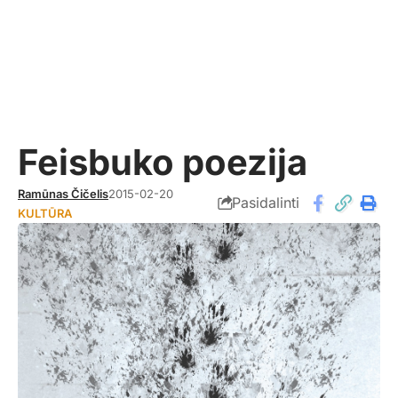
Feisbuko poezija
Ramūnas Čičelis
2015-02-20
Pasidalinti
KULTŪRA