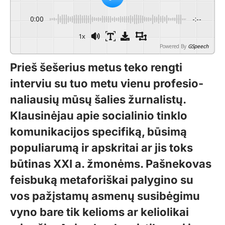
0:00
-:--
1x
Powered By
GSpeech
Prieš šešerius metus teko rengti
interviu su tuo metu vienu profesio­
naliausių mūsų šalies žurnalistų.
Klausinėjau apie socialinio tinklo
komunikacijos specifiką, būsimą
populiarumą ir apskritai ar jis toks
būtinas XXI a. žmonėms. Pašnekovas
feisbuką metaforiškai palygino su
vos pažįstamų asmenų susibėgimu
vyno bare tik kelioms ar keliolikai