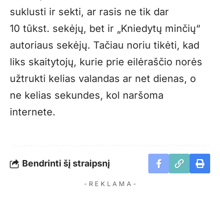
suklusti ir sekti, ar rasis ne tik dar
10 tūkst. sekėjų, bet ir „Kniedytų minčių“
autoriaus sekėjų. Tačiau noriu tikėti, kad
liks skaitytojų, kurie prie eilėraščio norės
užtrukti kelias valandas ar net dienas, o
ne kelias sekundes, kol naršoma
internete.
Bendrinti šį straipsnį
- R E K L A M A -