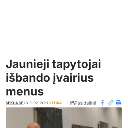
Jaunieji tapytojai
išbando įvairius
menus
Pasidalinti
SEKUNDĖ
2015-02-20
KULTŪRA