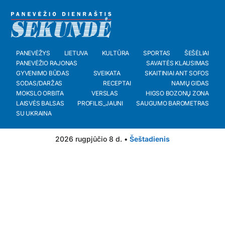
PANEVĖŽYS
LIETUVA
KULTŪRA
SPORTAS
ŠEŠĖLIAI
PANEVĖŽIO RAJONAS
SAVAITĖS KLAUSIMAS
GYVENIMO BŪDAS
SVEIKATA
SKAITINIAI ANT SOFOS
SODAS/DARŽAS
RECEPTAI
NAMŲ GIDAS
MOKSLO ORBITA
VERSLAS
HIGSO BOZONŲ ZONA
LAISVĖS BALSAS
PROFILIS_JAUNI
SAUGUMO BAROMETRAS
SU UKRAINA
2026 rugpjūčio 8 d. •
Šeštadienis