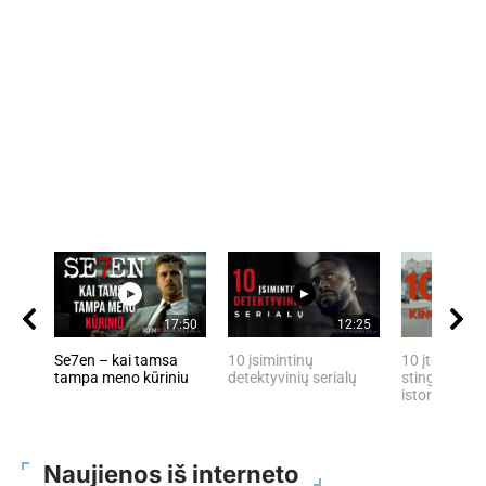
17:50
12:25
Se7en – kai tamsa
10 įsimintinų
10 įtemptų, 
tampa meno kūriniu
detektyvinių serialų
stingdančių 
istorijų
Naujienos iš interneto