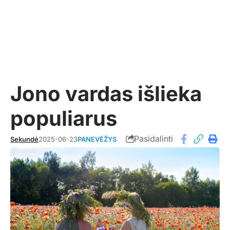
Jono vardas išlieka
populiarus
Pasidalinti
Sekundė
2025-06-23
PANEVĖŽYS