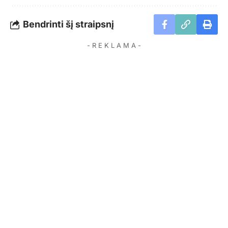
Bendrinti šį straipsnį
- R E K L A M A -