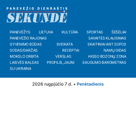
PANEVĖŽYS
LIETUVA
KULTŪRA
SPORTAS
ŠEŠĖLIAI
PANEVĖŽIO RAJONAS
SAVAITĖS KLAUSIMAS
GYVENIMO BŪDAS
SVEIKATA
SKAITINIAI ANT SOFOS
SODAS/DARŽAS
RECEPTAI
NAMŲ GIDAS
MOKSLO ORBITA
VERSLAS
HIGSO BOZONŲ ZONA
LAISVĖS BALSAS
PROFILIS_JAUNI
SAUGUMO BAROMETRAS
SU UKRAINA
2026 rugpjūčio 7 d. •
Penktadienis