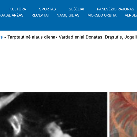
KULTŪRA
SPORTAS
ŠEŠĖLIAI
PANEVĖŽIO RAJONAS
ODAS/DARŽAS
RECEPTAI
NAMŲ GIDAS
MOKSLO ORBITA
VERSL
is
• Tarptautinė alaus diena
• Vardadieniai:
Donatas
,
Drąsutis
,
Jogai