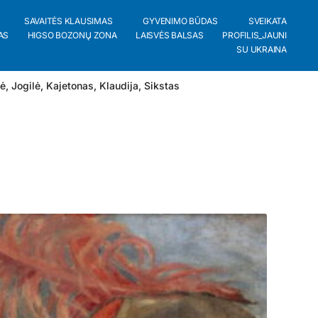
SAVAITĖS KLAUSIMAS
GYVENIMO BŪDAS
SVEIKATA
AS
HIGSO BOZONŲ ZONA
LAISVĖS BALSAS
PROFILIS_JAUNI
SU UKRAINA
lė
,
Jogilė
,
Kajetonas
,
Klaudija
,
Sikstas