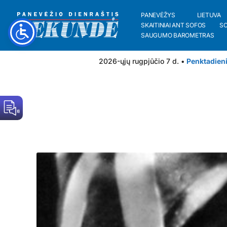
PANEVĖŽYS
LIETUVA
SKAITINIAI ANT SOFOS
S
SAUGUMO BAROMETRAS
2026-ųjų rugpjūčio 7 d. •
Penktadien