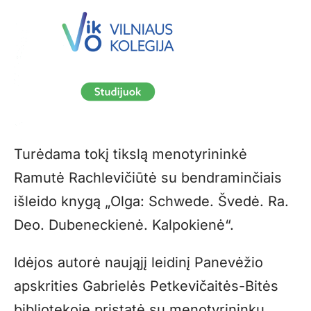
Turėdama tokį tikslą menotyrininkė
Ramutė Rachlevičiūtė su bendraminčiais
išleido knygą „Olga: Schwede. Švedė. Ra.
Deo. Dubeneckienė. Kalpokienė“.
Idėjos autorė naująjį leidinį Panevėžio
apskrities Gabrielės Petkevičaitės-Bitės
bibliotekoje pristatė su menotyrininku