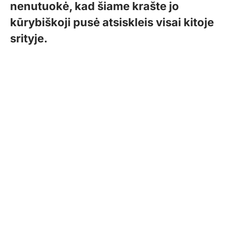
nenutuokė, kad šiame krašte jo
kūrybiškoji pusė atsiskleis visai kitoje
srityje.
Šiemet įvertintas kaip sėkmingiausiai