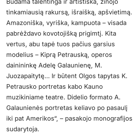
Būdama talentinga ir artistiška, žinojo
tinkamiausią rakursą, išraišką, apšvietimą.
Amazoniška, vyriška, kampuota – visada
pabrėždavo kovotojišką prigimtį. Kita
vertus, abu tapė tuos pačius garsius
modelius – Kiprą Petrauską, operos
dainininkę Adelę Galaunienę, M.
Juozapaitytę… Ir būtent Olgos tapytas K.
Petrausko portretas kabo Kauno
muzikiniame teatre. Didelio formato A.
Galaunienės portretas keliavo po pasaulį
iki pat Amerikos“, – pasakojo monografijos
sudarytoja.