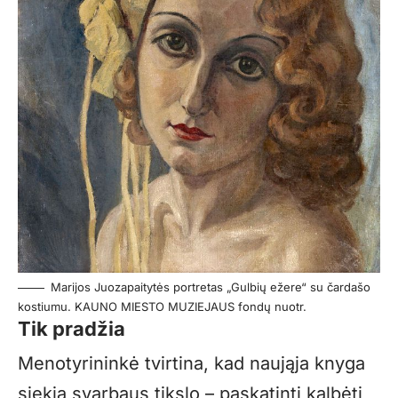
Marijos Juozapaitytės portretas „Gulbių ežere“ su čardašo
kostiumu. KAUNO MIESTO MUZIEJAUS fondų nuotr.
Tik pradžia
Menotyrininkė tvirtina, kad naująja knyga
siekia svarbaus tikslo – paskatinti kalbėti