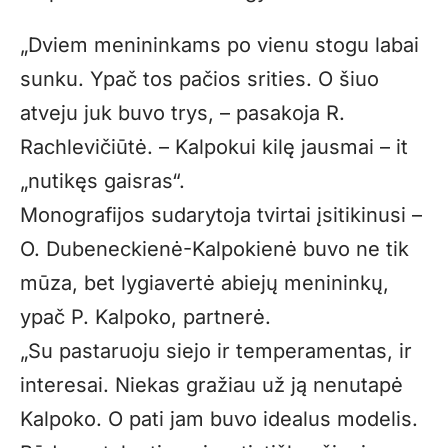
„Dviem menininkams po vienu stogu labai
sunku. Ypač tos pačios srities. O šiuo
atveju juk buvo trys, – pasakoja R.
Rachlevičiūtė. – Kalpokui kilę jausmai – it
„nutikęs gaisras“.
Monografijos sudarytoja tvirtai įsitikinusi –
O. Dubeneckienė-Kalpokienė buvo ne tik
mūza, bet lygiavertė abiejų menininkų,
ypač P. Kalpoko, partnerė.
„Su pastaruoju siejo ir temperamentas, ir
interesai. Niekas gražiau už ją nenutapė
Kalpoko. O pati jam buvo idealus modelis.