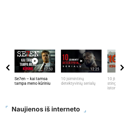
17:50
12:25
Se7en – kai tamsa
10 įsimintinų
10 įtemptų, 
tampa meno kūriniu
detektyvinių serialų
stingdančių 
istorijų
Naujienos iš interneto