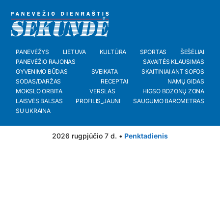
PANEVĖŽYS
LIETUVA
KULTŪRA
SPORTAS
ŠEŠĖLIAI
PANEVĖŽIO RAJONAS
SAVAITĖS KLAUSIMAS
GYVENIMO BŪDAS
SVEIKATA
SKAITINIAI ANT SOFOS
SODAS/DARŽAS
RECEPTAI
NAMŲ GIDAS
MOKSLO ORBITA
VERSLAS
HIGSO BOZONŲ ZONA
LAISVĖS BALSAS
PROFILIS_JAUNI
SAUGUMO BAROMETRAS
SU UKRAINA
2026 rugpjūčio 7 d. •
Penktadienis