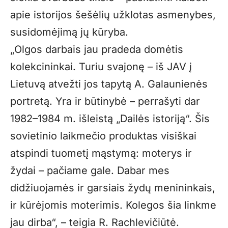
apie istorijos šešėlių užklotas asmenybes,
susidomėjimą jų kūryba.
„Olgos darbais jau pradeda domėtis
kolekcininkai. Turiu svajonę – iš JAV į
Lietuvą atvežti jos tapytą A. Galaunienės
portretą. Yra ir būtinybė – perrašyti dar
1982–1984 m. išleistą „Dailės istoriją“. Šis
sovietinio laikmečio produktas visiškai
atspindi tuometį mąstymą: moterys ir
žydai – pačiame gale. Dabar mes
didžiuojamės ir garsiais žydų menininkais,
ir kūrėjomis moterimis. Kolegos šia linkme
jau dirba“, – teigia R. Rachlevičiūtė.