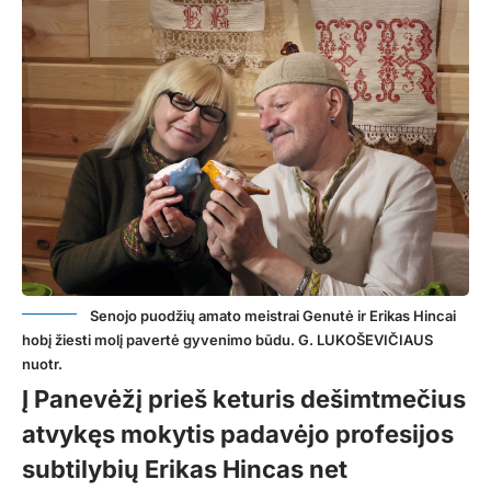
Senojo puodžių amato meistrai Genutė ir Erikas Hincai
hobį žiesti molį pavertė gyvenimo būdu. G. LUKOŠEVIČIAUS
nuotr.
Į Panevėžį prieš keturis dešimtmečius
atvykęs mokytis padavėjo profesijos
subtilybių Erikas Hincas net