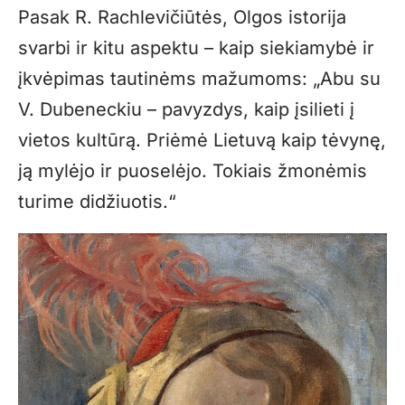
Pasak R. Rachlevičiūtės, Olgos istorija
svarbi ir kitu aspektu – kaip siekiamybė ir
įkvėpimas tautinėms mažumoms: „Abu su
V. Dubeneckiu – pavyzdys, kaip įsilieti į
vietos kultūrą. Priėmė Lietuvą kaip tėvynę,
ją mylėjo ir puoselėjo. Tokiais žmonėmis
turime didžiuotis.“