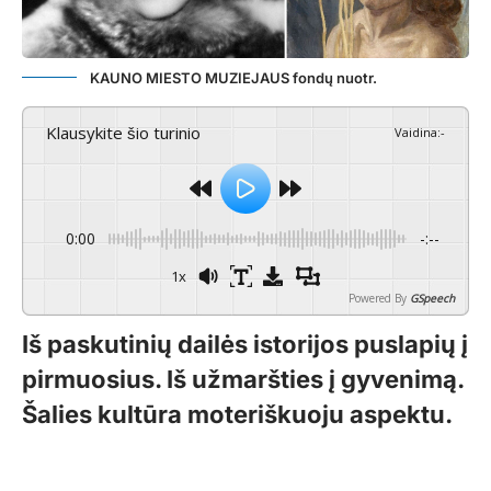
KAUNO MIESTO MUZIEJAUS fondų nuotr.
Klausykite šio turinio
Vaidina
:
-
0:00
-:--
1x
Powered By
GSpeech
Iš paskutinių dailės istorijos puslapių į
pirmuosius. Iš užmaršties į gyvenimą.
Šalies kultūra moteriškuoju aspektu.