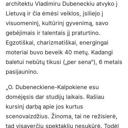
architektu Vladimiru Dubeneckiu atvyko į
Lietuvą ir čia ėmėsi veiklos, įsiliejo į
visuomeninį, kultūrinį gyvenimą, savo
gebėjimais ir talentais jį praturtino.
Egzotiškai, charizmatiškai, energingai
moteriai buvo beveik 40 metų. Kadangi
baletui nebūtų tikusi („per sena“), 6 metais
pasijaunino.
„O. Dubeneckiene-Kalpokiene esu
domėjęsis dar studijų laikais. Rašiau
kursinį darbą apie jos kurtus
scenovaizdžius. Žinoma, tai ne režisierė,
tad visaverčių spektaklių nesukūrė. Todėl