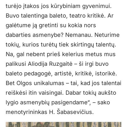
turėjo įtakos jos kūrybiniam gyvenimui.
Buvo talentinga baleto, teatro kritikė. Ar
galėtume ją gretinti su kokia nors
dabarties asmenybe? Nemanau. Neturime
tokių, kurios turėtų tiek skirtingų talentų.
Na, gal nebent prieš kelerius metus mus
palikusi Aliodija Ruzgaitė – ši irgi buvo
baleto pedagogė, artistė, kritikė, istorikė.
Bet Olgos unikalumas – tai, kad jos talentai
reiškėsi itin vaisingai. Dabar tokių aukšto
lygio asmenybių pasigendame“, – sako
menotyrininkas H. Šabasevičius.