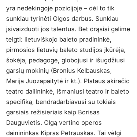
yra nedėkingoje pozicijoje – dėl to tik
sunkiau tyrinėti Olgos darbus. Sunkiau
įsivaizduoti jos talentus. Bet drąsiai galime
teigti: lietuviškojo baleto pradininkė,
pirmosios lietuvių baleto studijos įkūrėja,
šokėja, pedagogė, globojusi ir išugdžiusi
garsių mokinių (Bronius Kelbauskas,
Marija Juozapaitytė ir kt.). Plataus akiračio
teatro dailininkė, išmaniusi teatro ir baleto
specifiką, bendradarbiavusi su tokiais
garsiais režisieriais kaip Borisas
Dauguvietis. Olgą vertino operos
dainininkas Kipras Petrauskas. Tai vėlgi