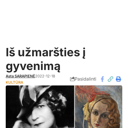
Iš užmaršties į
gyvenimą
Asta SARAPIENĖ
2022-12-18
Pasidalinti
KULTŪRA