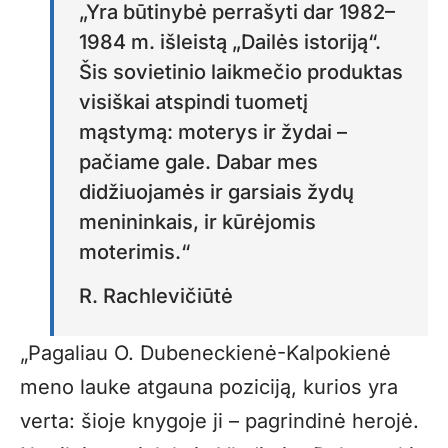
„Yra būtinybė perrašyti dar 1982–
1984 m. išleistą „Dailės istoriją“.
Šis sovietinio laikmečio produktas
visiškai atspindi tuometį
mąstymą: moterys ir žydai –
pačiame gale. Dabar mes
didžiuojamės ir garsiais žydų
menininkais, ir kūrėjomis
moterimis.“
R. Rachlevičiūtė
„Pagaliau O. Dubeneckienė-Kalpokienė
meno lauke atgauna poziciją, kurios yra
verta: šioje knygoje ji – pagrindinė herojė.